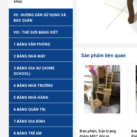
khẩu
VII. HƯỚNG DẪN SỬ DỤNG VÀ
BẢO QUẢN
VIII. THẾ GIỚI BẢNG VIẾT
1.BẢNG VĂN PHÒNG
Sản phẩm liên quan
2.BẢNG NHÀ MÁY
3.BẢNG GIA SƯ (HOME
SCHOOL)
4.BẢNG NHÀ TRƯỜNG
5.BẢNG NHÀ HÀNG
6.BẢNG QUẢN TRỊ
7.BẢNG GIA ĐÌNH
Bàn phấn, bàn trang
Bàn
8.BẢNG TRẺ EM
điểm MFC 60cm
đi