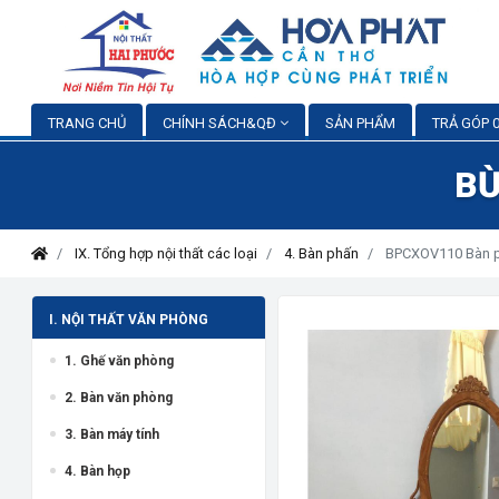
TRANG CHỦ
CHÍNH SÁCH&QĐ
SẢN PHẨM
TRẢ GÓP 0
BỪ
IX. Tổng hợp nội thất các loại
4. Bàn phấn
BPCXOV110 Bàn p
I. NỘI THẤT VĂN PHÒNG
1. Ghế văn phòng
2. Bàn văn phòng
3. Bàn máy tính
4. Bàn họp