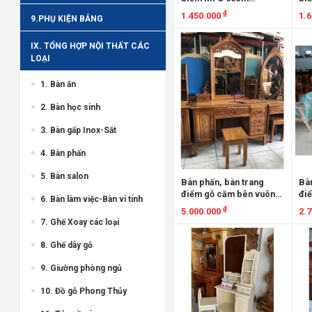
BPMFC60
BP
₫
1.450.000
1.
9.PHỤ KIỆN BẢNG
Xem chi tiết
X
IX. TỔNG HỢP NỘI THẤT CÁC
LOẠI
1. Bàn ăn
2. Bàn học sinh
3. Bàn gấp Inox-Sắt
4. Bàn phấn
5. Bàn salon
Bàn phấn, bàn trang
Bàn
điểm gỗ căm bên vuông
đi
6. Bàn làm việc-Bàn vi tính
BPCXV110
₫
5.000.000
2.
7. Ghế Xoay các loại
Xem chi tiết
X
8. Ghế dây gỗ
9. Giường phòng ngủ
10. Đồ gỗ Phong Thủy