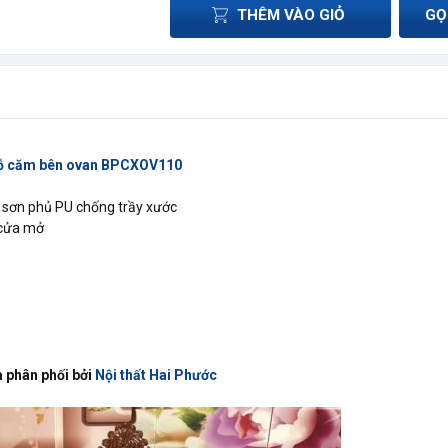
THÊM VÀO GIỎ
GỌ
gỗ căm bên ovan BPCXOV110
 sơn phủ PU chống trầy xước
 cửa mở
 phân phối bởi
Nội thất Hai Phước