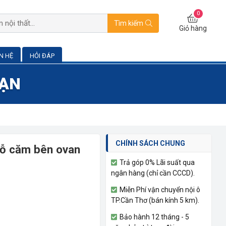
0
Tìm kiếm
Giỏ hàng
ÊN HỆ
HỎI ĐÁP
BẠN
CHÍNH SÁCH CHUNG
gỗ căm bên ovan
Trả góp 0% Lãi suất qua
ngân hàng (chỉ cần CCCD).
Miễn Phí vận chuyển nội ô
TP.Cần Thơ (bán kính 5 km).
Bảo hành 12 tháng - 5