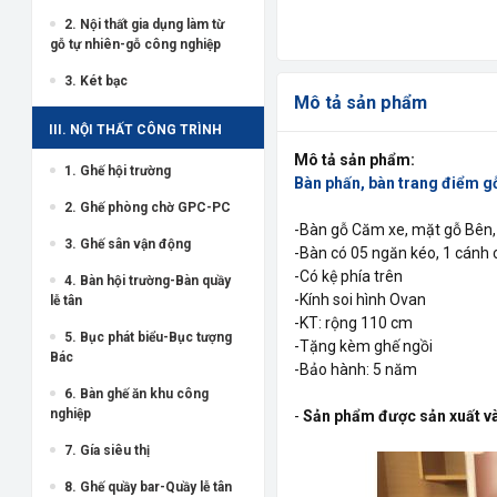
2. Nội thất gia dụng làm từ
gỗ tự nhiên-gỗ công nghiệp
3. Két bạc
Mô tả sản phẩm
III. NỘI THẤT CÔNG TRÌNH
Mô tả sản phẩm:
1. Ghế hội trường
Bàn phấn, bàn trang điểm 
2. Ghế phòng chờ GPC-PC
-Bàn gỗ Căm xe, mặt gỗ Bên,
3. Ghế sân vận động
-Bàn có 05 ngăn kéo, 1 cánh
-Có kệ phía trên
4. Bàn hội trường-Bàn quầy
-Kính soi hình Ovan
lễ tân
-KT: rộng 110 cm
5. Bục phát biểu-Bục tượng
-Tặng kèm ghế ngồi
Bác
-Bảo hành: 5 năm
6. Bàn ghế ăn khu công
nghiệp
-
Sản phẩm được sản xuất và
7. Gía siêu thị
8. Ghế quầy bar-Quầy lễ tân