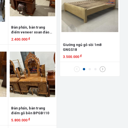
Gi
Đứ
8.
X
Bàn phấn, bàn trang
điểm veneer xoan đào
80cm BPXĐ80V
₫
2.400.000
Giường ngủ gỗ sồi 1m8
Xem chi tiết
GNGS18
₫
3.500.000
Xem chi tiết
Bàn phấn, bàn trang
điểm gỗ bên BPGB110
₫
5.800.000