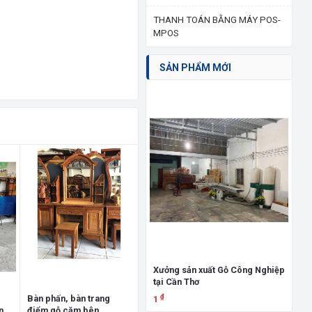
THANH TOÁN BẰNG MÁY POS-
MPOS
SẢN PHẨM MỚI
Giư
đấ
3.
Xưởng sản xuất Gỗ Công Nghiệp
tại Cần Thơ
X
₫
Bàn phấn, bàn trang
1
n
điểm gỗ căm bên