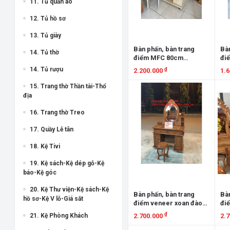
11. Tủ quần áo
12. Tủ hồ sơ
13. Tủ giày
Bàn phấn, bàn trang
Bàn
14. Tủ thờ
điểm MFC 80cm
đi
BPMFC80VM
BP
14. Tủ rượu
₫
2.200.000
1.
15. Trang thờ Thần tài-Thổ
Xem chi tiết
X
địa
16. Trang thờ Treo
17. Quầy Lễ tân
18. Kệ Tivi
19. Kệ sách-Kệ dép gỗ-Kệ
báo-Kệ góc
20. Kệ Thư viện-Kệ sách-Kệ
Bàn phấn, bàn trang
Bàn
hồ sơ-Kệ V lỗ-Giá sắt
điểm veneer xoan đào
đi
1m BPXĐ1MOV
1m
₫
2.700.000
2.
21. Kệ Phòng Khách