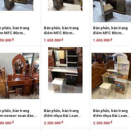
 phấn, bàn trang
Bàn phấn, bàn trang
Bàn phấn, bàn trang
ểm MFC 80cm
điểm MFC 80cm
điểm MFC 80cm
MFC80OVK
BPMFC80VĐ
BPMFC80OVK
₫
₫
₫
650.000
1.650.000
1.650.000
em chi tiết
Xem chi tiết
Xem chi tiết
 phấn, bàn trang
Bàn phấn, bàn trang
Bàn phấn, bàn trang
ểm veneer xoan đào
điểm nhựa Đài Loan
điểm nhựa Đài Loan
 BPXĐ1M
BPNĐL1M
BPNĐL1M3D
₫
₫
₫
700.000
2.200.000
2.200.000