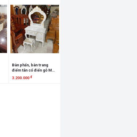
Xem chi tiết
Bàn phấn, bàn trang
điểm tân cổ điển gỗ MDF
BPTCĐ90
₫
3.200.000
Xem chi tiết