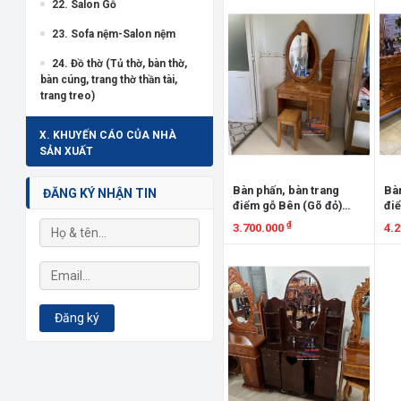
Xem chi tiết
X
22. Salon Gỗ
23. Sofa nệm-Salon nệm
24. Đồ thờ (Tủ thờ, bàn thờ,
bàn cúng, trang thờ thần tài,
trang treo)
X. KHUYẾN CÁO CỦA NHÀ
SẢN XUẤT
Bàn phấn, bàn trang
Bàn
ĐĂNG KÝ NHẬN TIN
điểm gỗ Bên (Gõ đỏ)
đi
BPB80
BP
₫
3.700.000
4.
Xem chi tiết
X
Đăng ký