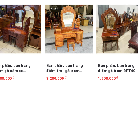
em chi tiết
Xem chi tiết
Xem chi tiết
 phấn, bàn trang
Bàn phấn, bàn trang
Bàn phấn, bàn trang
ểm gỗ căm xe
điểm 1m1 gỗ tràm
điểm gỗ tràm BPT60
CX110
BPT110
₫
₫
₫
200.000
3.200.000
1.900.000
em chi tiết
Xem chi tiết
Xem chi tiết