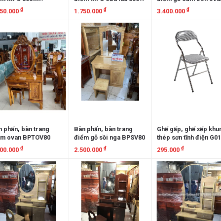
MFC80OVN
BPMFCL80
BPCXOV80
₫
₫
₫
650.000
1.750.000
3.400.000
em chi tiết
Xem chi tiết
Xem chi tiết
 phấn, bàn trang
Bàn phấn, bàn trang
Ghế gấp, ghế xếp khu
ểm ovan BPTOV80
điểm gỗ sồi nga BPSV80
thép sơn tĩnh điện G0
sọc CARO
₫
₫
₫
700.000
2.500.000
295.000
em chi tiết
Xem chi tiết
Xem chi tiết