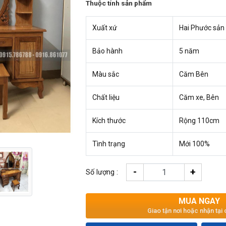
Thuộc tính sản phẩm
Xuất xứ
Hai Phước sản
Bảo hành
5 năm
Màu sắc
Căm Bên
Chất liệu
Căm xe, Bên
Kích thước
Rộng 110cm
Tình trạng
Mới 100%
-
+
Số lượng :
MUA NGAY
Giao tận nơi hoặc nhận tại