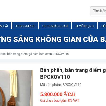
% LÃI
TT POS-MPOS
HDSD&BẢO QUẢN
TUYỂN DỤNG
LI
NG SÁNG KHÔNG GIAN CỦA 
hấn, bàn trang điểm gỗ căm bên ovan BPCXOV110
Bàn phấn, bàn trang điểm 
BPCXOV110
Mã sản phẩm: BPCXOV110
₫
5.800.000
/Cái
Giá chưa bao gồm 8% VAT