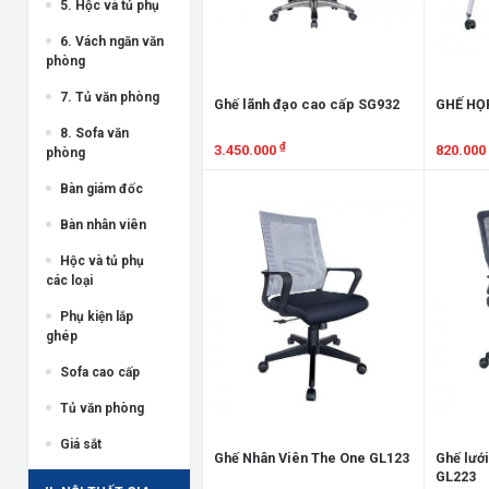
5. Hộc và tủ phụ
6. Vách ngăn văn
phòng
7. Tủ văn phòng
Ghế lãnh đạo cao cấp SG932
GHẾ HỌ
8. Sofa văn
₫
3.450.000
820.000
phòng
Xem chi tiết
Xem chi
Bàn giám đốc
Bàn nhân viên
Hộc và tủ phụ
các loại
Phụ kiện lắp
ghép
Sofa cao cấp
Tủ văn phòng
Giá sắt
Ghế Nhân Viên The One GL123
Ghế lướ
GL223