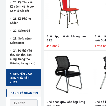
20. Kệ Thư viện-
Kệ sách-Kệ hồ sơ-
Kệ V lỗ-Giá sắt
21. Kệ Phòng
Khách
22. Salon Gỗ
Ghế gấp, ghế xếp khung inox
Ghế châ
23. Sofa nệm-
G12
lưới GL
Salon nệm
₫
410.000
1.250.0
24. Đồ thờ (Tủ
Xem chi tiết
Xem chi
thờ, bàn thờ, bàn
cúng, trang thờ
thần tài, trang treo)
X. KHUYẾN CÁO
CỦA NHÀ SẢN
XUẤT
ĐĂNG KÝ NHẬN TIN
Ghế chân quỳ, Ghế họp lưng
Ghế có b
lướ GL425
lưng lư