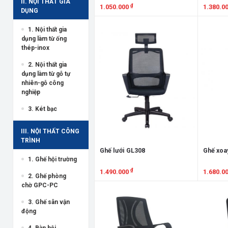
II. NỘI THẤT GIA
₫
1.050.000
1.380.0
DỤNG
Xem chi tiết
Xem chi
1. Nội thất gia
dụng làm từ ống
thép-inox
2. Nội thất gia
dụng làm từ gỗ tự
nhiên-gỗ công
nghiệp
3. Két bạc
III. NỘI THẤT CÔNG
TRÌNH
Ghế lưới GL308
Ghế xoa
1. Ghế hội trường
₫
1.490.000
1.680.0
2. Ghế phòng
chờ GPC-PC
Xem chi tiết
Xem chi
3. Ghế sân vận
động
4. Bàn hội