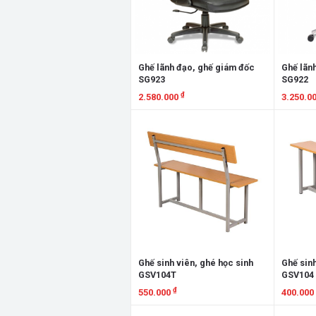
Ghế lãnh đạo, ghế giám đốc
Ghế lãn
SG923
SG922
₫
2.580.000
3.250.0
Xem chi tiết
Xem chi
Ghế sinh viên, ghé học sinh
Ghế sinh
GSV104T
GSV104
₫
550.000
400.000
Xem chi tiết
Xem chi