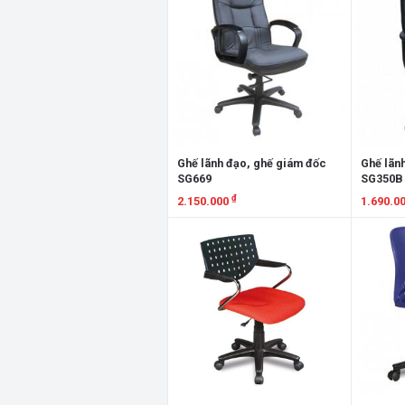
Ghế lãnh đạo, ghế giám đốc
Ghế lãn
SG669
SG350B
₫
2.150.000
1.690.0
Xem chi tiết
Xem chi