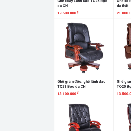
Ghế xoay Lãnh Đạo TQ25 Bọc
Ghế xoa
da CN
da thật
₫
19.500.000
21.800.
Xem chi tiết
Xem chi
Ghế giám đốc, ghế lãnh đạo
Ghế giá
TQ21 Bọc da CN
TQ20 Bọ
₫
13.100.000
13.500.
Xem chi tiết
Xem chi