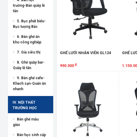
trường-Bàn quầy lễ
tân
5. Bục phát biểu-
Bục tượng Bác
6. Bàn ghế ăn
khu công nghiệp
7. Gía siêu thị
GHẾ LƯỚI NHÂN VIÊN GL124
GHẾ LƯỚ
8. Ghế quầy bar-
₫
990.000
1.150.0
Quầy lễ tân
Xem chi tiết
Xem chi
9. Bàn ghế cafe-
Khach sạn-Quán ăn
nhanh
IV. NỘI THẤT
TRƯỜNG HỌC
Bàn ghế mẫu
giáo
Bàn học sinh cấp