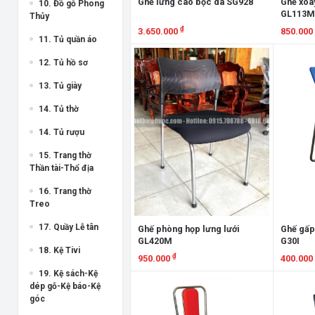
Ghế lưng cao bọc da SG928
Ghế xoay
10. Đồ gỗ Phong
GL113M 
Thủy
₫
3.650.000
850.000
11. Tủ quần áo
Xem chi tiết
Xem chi
12. Tủ hồ sơ
13. Tủ giày
14. Tủ thờ
14. Tủ rượu
15. Trang thờ
Thần tài-Thổ địa
16. Trang thờ
Treo
17. Quầy Lễ tân
Ghế phòng họp lưng lưới
Ghế gấp
GL420M
G30I
18. Kệ Tivi
₫
950.000
400.000
19. Kệ sách-Kệ
Xem chi tiết
Xem chi
dép gỗ-Kệ báo-Kệ
góc