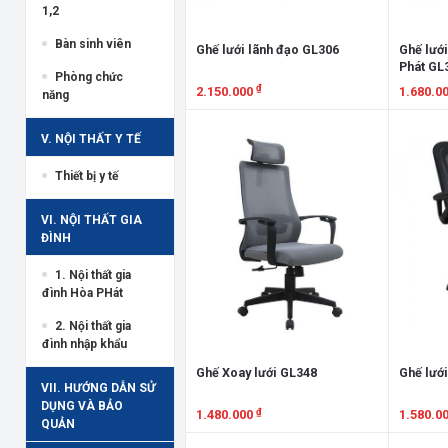
1,2
Bàn sinh viên
Ghế lưới lãnh đạo GL306
Ghế lưới
Phát GL
Phòng chức
₫
2.150.000
1.680.0
năng
Xem chi tiết
Xem chi
V. NỘI THẤT Y TẾ
Thiết bị y tế
VI. NỘI THẤT GIA
ĐÌNH
1. Nội thất gia
đình Hòa PHát
2. Nội thất gia
đình nhập khẩu
Ghế Xoay lưới GL348
Ghế lưới
VII. HƯỚNG DẪN SỬ
DỤNG VÀ BẢO
₫
1.480.000
1.580.0
QUẢN
Xem chi tiết
Xem chi