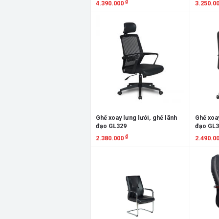
₫
4.390.000
3.250.0
Xem chi tiết
Xem chi
Ghế xoay lưng lưới, ghế lãnh
Ghế xoay
đạo GL329
đạo GL3
₫
2.380.000
2.490.0
Xem chi tiết
Xem chi