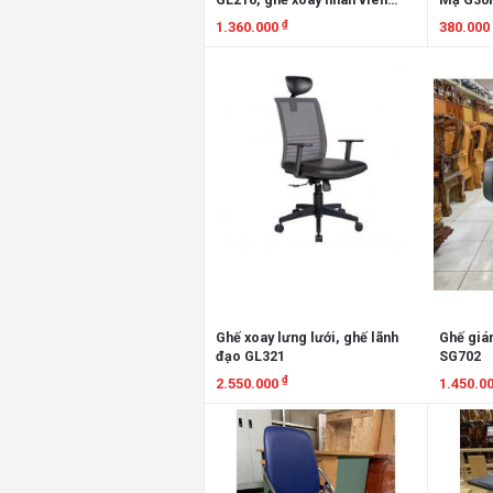
lưng lưới
₫
1.360.000
380.000
Xem chi tiết
Xem chi
Ghế xoay lưng lưới, ghế lãnh
Ghế giá
đạo GL321
SG702
₫
2.550.000
1.450.0
Xem chi tiết
Xem chi