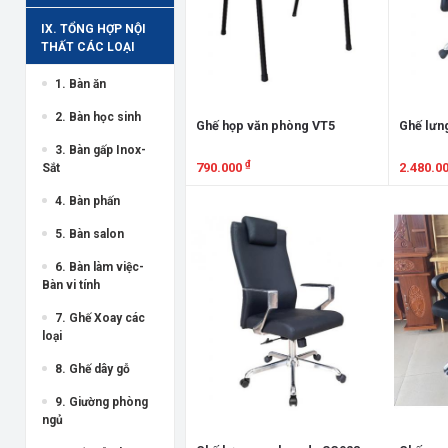
IX. TỔNG HỢP NỘI
THẤT CÁC LOẠI
1. Bàn ăn
2. Bàn học sinh
Ghế họp văn phòng VT5
Ghế lưn
3. Bàn gấp Inox-
₫
790.000
2.480.0
Sắt
Xem chi tiết
Xem chi
4. Bàn phấn
5. Bàn salon
6. Bàn làm việc-
Bàn vi tính
7. Ghế Xoay các
loại
8. Ghế dây gỗ
9. Giường phòng
ngủ