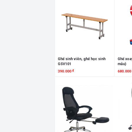
Ghế sinh viên, ghế học sinh
Ghế xoa
GSV101
mẫu)
₫
390.000
680.000
Xem chi tiết
Xem chi