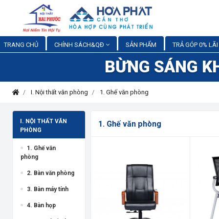
TRANG CHỦ
CHÍNH SÁCH&QĐ
SẢN PHẨM
TRẢ GÓP 0% LÃI
BỪNG SÁNG K
I. Nội thất văn phòng
1. Ghế văn phòng
I. NỘI THẤT VĂN
1. Ghế văn phòng
PHÒNG
1. Ghế văn
phòng
2. Bàn văn phòng
3. Bàn máy tính
4. Bàn họp