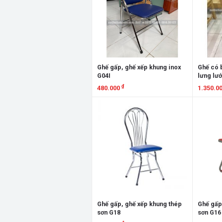
Ghế gấp, ghế xếp khung inox
Ghế có b
G04I
lưng lư
₫
480.000
1.350.0
Xem chi tiết
Xem chi
Ghế gấp, ghế xếp khung thép
Ghế gấp
sơn G18
sơn G16