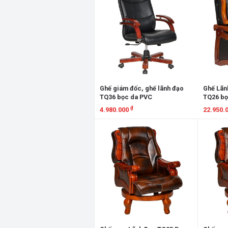
Ghế giám đốc, ghế lãnh đạo
Ghế Lãn
TQ36 bọc da PVC
TQ26 bọ
₫
4.980.000
22.950.
Xem chi tiết
Xem chi