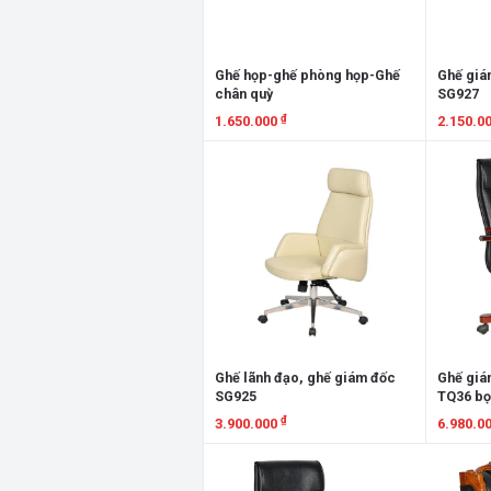
Ghế họp-ghế phòng họp-Ghế
Ghế giá
chân quỳ
SG927
₫
1.650.000
2.150.0
Xem chi tiết
Xem chi
Ghế lãnh đạo, ghế giám đốc
Ghế giá
SG925
TQ36 bọ
₫
3.900.000
6.980.0
Xem chi tiết
Xem chi