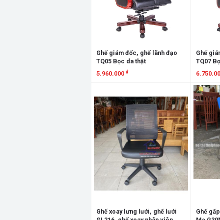
Ghế giám đốc, ghế lãnh đạo
Ghế giá
TQ05 Bọc da thật
TQ07 Bọ
₫
5.960.000
6.750.0
Xem chi tiết
Xem chi
Ghế xoay lưng lưới, ghế lưới
Ghế gấp
GL216, ghế xoay nhân viên
Mạ G30