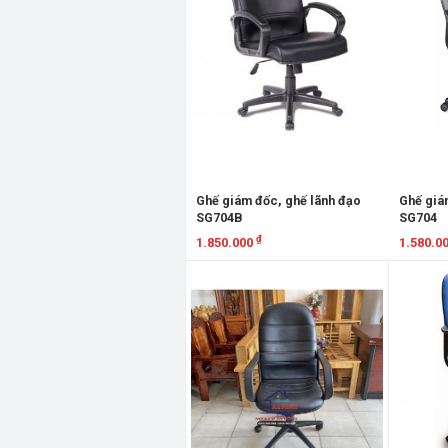
Ghế giám đốc, ghế lãnh đạo
Ghế giá
SG704B
SG704
₫
1.850.000
1.580.0
Xem chi tiết
Xem chi