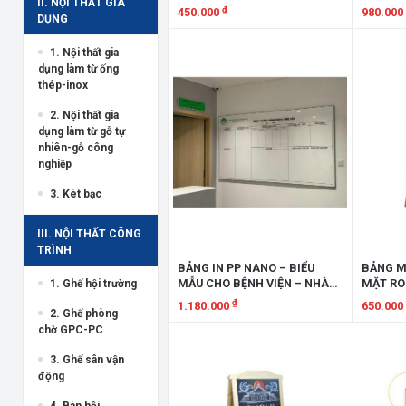
II. NỘI THẤT GIA
₫
450.000
980.000
DỤNG
Xem chi tiết
Xem chi
1. Nội thất gia
dụng làm từ ống
thép-inox
2. Nội thất gia
dụng làm từ gỗ tự
nhiên-gỗ công
nghiệp
3. Két bạc
III. NỘI THẤT CÔNG
TRÌNH
BẢNG IN PP NANO – BIỂU
BẢNG M
MẪU CHO BỆNH VIỆN – NHÀ
MẶT R
1. Ghế hội trường
THUỐC BIPPNBV
₫
1.180.000
650.000
2. Ghế phòng
chờ GPC-PC
Xem chi tiết
Xem chi
3. Ghế sân vận
động
4. Bàn hội