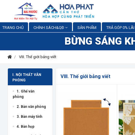
TRANG CHỦ
CHÍNH SÁCH&QĐ
SẢN PHẨM
TRẢ GÓP 0% LÃI
BỪNG SÁNG K
VIII. Thế giới bảng viết
I. NỘI THẤT VĂN
VIII. Thế giới bảng viết
PHÒNG
1. Ghế văn
phòng
2. Bàn văn phòng
3. Bàn máy tính
4. Bàn họp