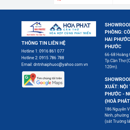
Xem chi tiết
SHOWROOM
PHÒNG: C
HAI PHƯỚC
THÔNG TIN LIÊN HỆ
PHƯỚC
Hotline 1:
0916 861 077
66-68 Hoàng 
Hotline 2:
0915 786 788
Tp.Cần Thơ (
Email:
dntnhaiphuoc@yahoo.com.vn
120m).
SHOWROOM
XUẤT: NỘI
PHƯỚC - N
(HOÀ PHÁT
186 Nguyễn Vă
Ninh, phường
(sát Trường l