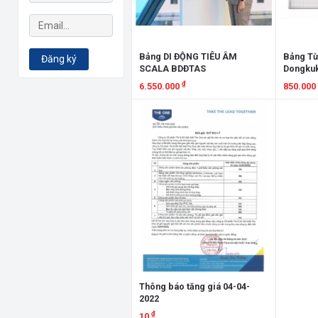
Bảng DI ĐỘNG TIÊU ÂM
Bảng Từ
Đăng ký
SCALA BDĐTAS
Dongku
₫
6.550.000
850.000
Xem chi tiết
Xem chi
Thông báo tăng giá 04-04-
2022
₫
10