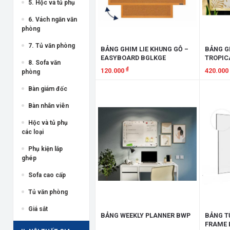
5. Hộc và tủ phụ
6. Vách ngăn văn
phòng
7. Tủ văn phòng
BẢNG GHIM LIE KHUNG GỖ –
BẢNG G
EASYBOARD BGLKGE
TROPIC
8. Sofa văn
₫
120.000
420.000
phòng
Xem chi tiết
Xem chi
Bàn giám đốc
Bàn nhân viên
Hộc và tủ phụ
các loại
Phụ kiện lắp
ghép
Sofa cao cấp
Tủ văn phòng
Giá sắt
BẢNG WEEKLY PLANNER BWP
BẢNG T
FRAME 