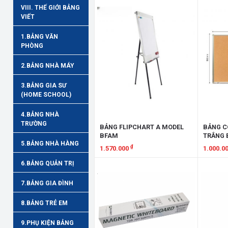
VIII. THẾ GIỚI BẢNG
VIẾT
1.BẢNG VĂN
PHÒNG
2.BẢNG NHÀ MÁY
3.BẢNG GIA SƯ
(HOME SCHOOL)
4.BẢNG NHÀ
TRƯỜNG
BẢNG FLIPCHART A MODEL
BẢNG C
BFAM
TRẮNG 
5.BẢNG NHÀ HÀNG
₫
1.570.000
1.000.0
6.BẢNG QUẢN TRỊ
Xem chi tiết
Xem chi
7.BẢNG GIA ĐÌNH
8.BẢNG TRẺ EM
9.PHỤ KIỆN BẢNG