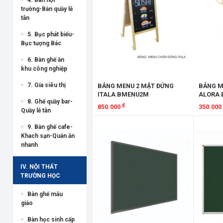
trường-Bàn quầy lễ
tân
5. Bục phát biểu-
Bục tượng Bác
6. Bàn ghế ăn
khu công nghiệp
7. Gía siêu thị
BẢNG MENU 2 MẶT ĐỨNG
BẢNG M
ITALA BMENU2M
ALORA
8. Ghế quầy bar-
₫
850.000
350.000
Quầy lễ tân
Xem chi tiết
Xem chi
9. Bàn ghế cafe-
Khach sạn-Quán ăn
nhanh
IV. NỘI THẤT
TRƯỜNG HỌC
Bàn ghế mẫu
giáo
Bàn học sinh cấp