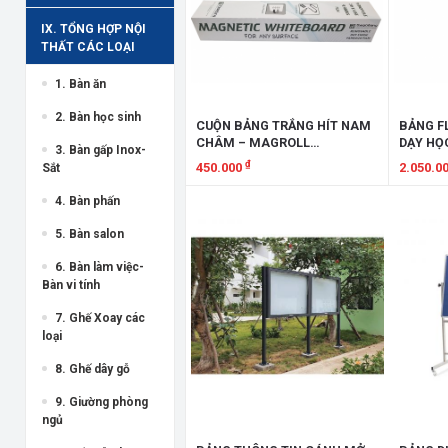
IX. TỔNG HỢP NỘI
THẤT CÁC LOẠI
1. Bàn ăn
2. Bàn học sinh
CUỘN BẢNG TRẮNG HÍT NAM
BẢNG F
CHÂM – MAGROLL
DẠY HỌ
3. Bàn gấp Inox-
CBTHNCM
₫
450.000
2.050.0
Sắt
Xem chi tiết
Xem chi
4. Bàn phấn
5. Bàn salon
6. Bàn làm việc-
Bàn vi tính
7. Ghế Xoay các
loại
8. Ghế dây gỗ
9. Giường phòng
ngủ