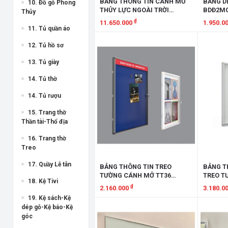
BẢNG THÔNG TIN CÁNH MỞ
BẢNG D
10. Đồ gỗ Phong
THỦY LỰC NGOÀI TRỜI
BDĐ2M
Thủy
BTTTLTR
₫
11.650.000
1.950.0
11. Tủ quần áo
Xem chi tiết
Xem chi
12. Tủ hồ sơ
13. Tủ giày
14. Tủ thờ
14. Tủ rượu
15. Trang thờ
Thần tài-Thổ địa
16. Trang thờ
Treo
17. Quầy Lễ tân
BẢNG THÔNG TIN TREO
BẢNG T
TƯỜNG CÁNH MỞ TT36
TREO T
18. Kệ Tivi
BTTCMTT36
₫
2.160.000
3.180.0
19. Kệ sách-Kệ
Xem chi tiết
Xem chi
dép gỗ-Kệ báo-Kệ
góc