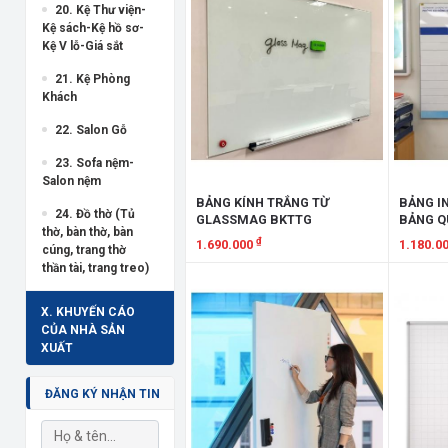
20. Kệ Thư viện-
Kệ sách-Kệ hồ sơ-
Kệ V lỗ-Giá sắt
21. Kệ Phòng
Khách
22. Salon Gỗ
23. Sofa nệm-
Salon nệm
BẢNG KÍNH TRẮNG TỪ
BẢNG I
24. Đồ thờ (Tủ
GLASSMAG BKTTG
BẢNG Q
thờ, bàn thờ, bàn
BQTVP
₫
1.690.000
1.180.0
cúng, trang thờ
thần tài, trang treo)
Xem chi tiết
Xem chi
X. KHUYẾN CÁO
CỦA NHÀ SẢN
XUẤT
ĐĂNG KÝ NHẬN TIN