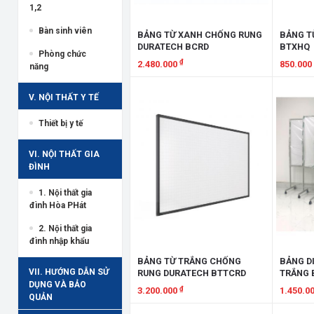
1,2
Bàn sinh viên
BẢNG TỪ XANH CHỐNG RUNG
BẢNG T
DURATECH BCRD
BTXHQ
Phòng chức
₫
2.480.000
850.000
năng
Xem chi tiết
Xem chi
V. NỘI THẤT Y TẾ
Thiết bị y tế
VI. NỘI THẤT GIA
ĐÌNH
1. Nội thất gia
đình Hòa PHát
2. Nội thất gia
đình nhập khẩu
BẢNG TỪ TRẮNG CHỐNG
BẢNG D
VII. HƯỚNG DẪN SỬ
RUNG DURATECH BTTCRD
TRẮNG 
DỤNG VÀ BẢO
₫
3.200.000
1.450.0
QUẢN
Xem chi tiết
Xem chi