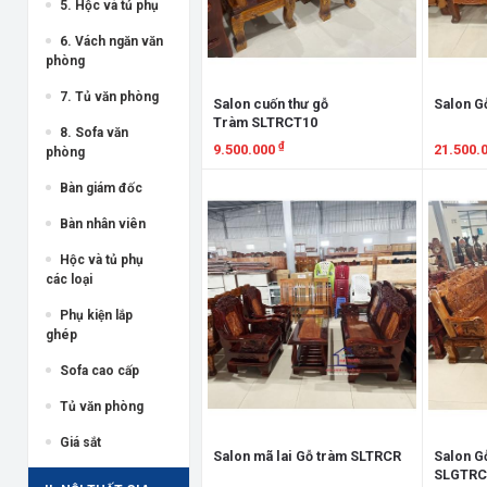
5. Hộc và tủ phụ
6. Vách ngăn văn
phòng
7. Tủ văn phòng
Salon cuốn thư gỗ
Salon G
Tràm SLTRCT10
8. Sofa văn
₫
9.500.000
21.500.
phòng
Xem chi tiết
Xem chi
Bàn giám đốc
Bàn nhân viên
Hộc và tủ phụ
các loại
Phụ kiện lắp
ghép
Sofa cao cấp
Tủ văn phòng
Giá sắt
Salon mã lai Gỗ tràm SLTRCR
Salon G
SLGTRC