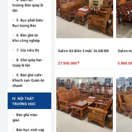
trường-Bàn quầy lễ
tân
5. Bục phát biểu-
Bục tượng Bác
6. Bàn ghế ăn
khu công nghiệp
7. Gía siêu thị
Salon Gỗ Bên 3 mắt SLGB3M
Salon m
8. Ghế quầy bar-
₫
27.500.000
5.800.0
Quầy lễ tân
Xem chi tiết
Xem chi
9. Bàn ghế cafe-
Khach sạn-Quán ăn
nhanh
IV. NỘI THẤT
TRƯỜNG HỌC
Bàn ghế mẫu
giáo
Bàn học sinh cấp