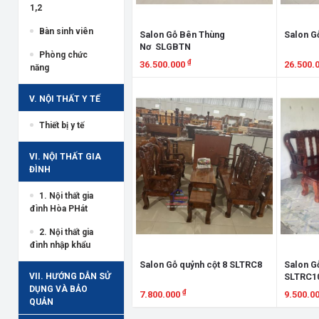
1,2
Bàn sinh viên
Salon Gỗ Bên Thùng
Nơ SLGBTN
Phòng chức
₫
36.500.000
26.500.
năng
Xem chi tiết
Xem chi
V. NỘI THẤT Y TẾ
Thiết bị y tế
VI. NỘI THẤT GIA
ĐÌNH
1. Nội thất gia
đình Hòa PHát
2. Nội thất gia
đình nhập khẩu
Salon Gỗ quỷnh cột 8 SLTRC8
Salon G
VII. HƯỚNG DẪN SỬ
SLTRC1
DỤNG VÀ BẢO
₫
7.800.000
9.500.0
QUẢN
Xem chi tiết
Xem chi