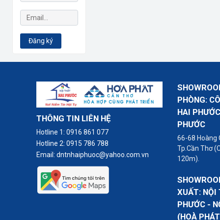
Đăng ký
SHOWROOM
PHÒNG: C
HAI PHƯỚC
THÔNG TIN LIÊN HỆ
PHƯỚC
Hotline 1:
0916 861 077
66-68 Hoàng 
Hotline 2:
0915 786 788
Tp.Cần Thơ (
Email:
dntnhaiphuoc@yahoo.com.vn
120m).
SHOWROOM
XUẤT: NỘI
PHƯỚC - N
(HOÀ PHÁT