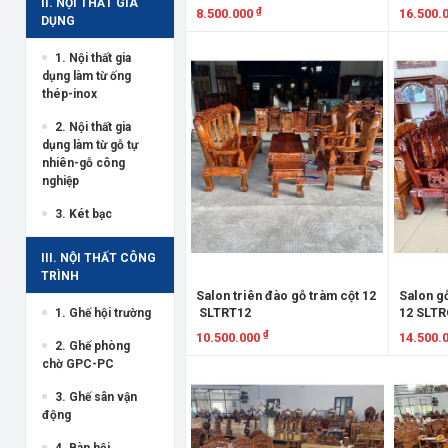
II. NỘI THẤT GIA
₫
8.500.000
16.500.
DỤNG
Xem chi tiết
Xem chi
1. Nội thất gia
dụng làm từ ống
thép-inox
2. Nội thất gia
dụng làm từ gỗ tự
nhiên-gỗ công
nghiệp
3. Két bạc
III. NỘI THẤT CÔNG
TRÌNH
Salon triên đào gỗ tràm cột 12
Salon g
SLTRT12
12 SLTR
1. Ghế hội trường
₫
10.500.000
14.500.
2. Ghế phòng
chờ GPC-PC
Xem chi tiết
Xem chi
3. Ghế sân vận
động
4. Bàn hội