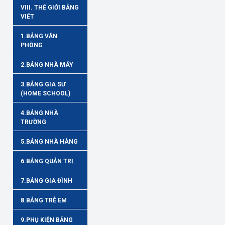
VIII. THẾ GIỚI BẢNG
VIẾT
1.BẢNG VĂN
PHÒNG
2.BẢNG NHÀ MÁY
3.BẢNG GIA SƯ
(HOME SCHOOL)
4.BẢNG NHÀ
TRƯỜNG
5.BẢNG NHÀ HÀNG
6.BẢNG QUẢN TRỊ
7.BẢNG GIA ĐÌNH
8.BẢNG TRẺ EM
9.PHỤ KIỆN BẢNG