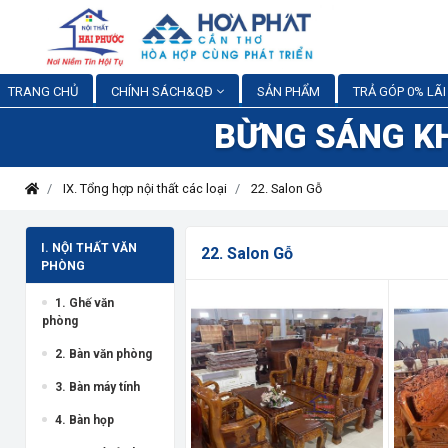
TRANG CHỦ
CHÍNH SÁCH&QĐ
SẢN PHẨM
TRẢ GÓP 0% LÃI
BỪNG SÁNG K
IX. Tổng hợp nội thất các loại
22. Salon Gỗ
I. NỘI THẤT VĂN
22. Salon Gỗ
PHÒNG
1. Ghế văn
phòng
2. Bàn văn phòng
3. Bàn máy tính
4. Bàn họp