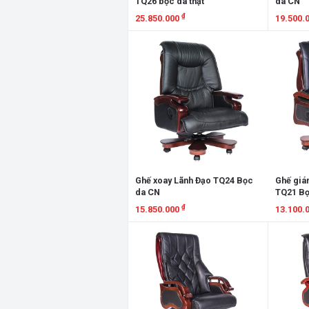
TQ26 bọc da thật
da CN
₫
25.850.000
19.500.
Xem chi tiết
Xem chi
Ghế xoay Lãnh Đạo TQ24 Bọc
Ghế giá
da CN
TQ21 Bọ
₫
15.850.000
13.100.
Xem chi tiết
Xem chi