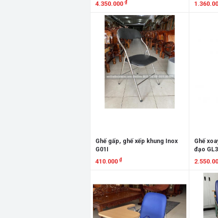
₫
4.350.000
1.360.0
Xem chi tiết
Xem chi
Ghế gấp, ghế xếp khung Inox
Ghế xoay
G01I
đạo GL3
₫
410.000
2.550.0
Xem chi tiết
Xem chi