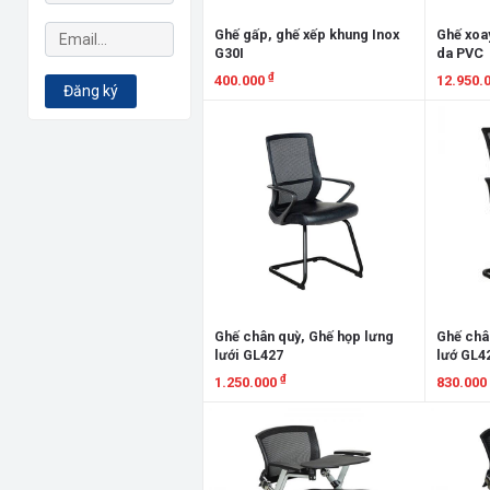
Ghế gấp, ghế xếp khung Inox
Ghế xoa
G30I
da PVC
₫
400.000
12.950.
Đăng ký
Xem chi tiết
Xem chi
Ghế chân quỳ, Ghế họp lưng
Ghế châ
lưới GL427
lướ GL4
₫
1.250.000
830.000
Xem chi tiết
Xem chi