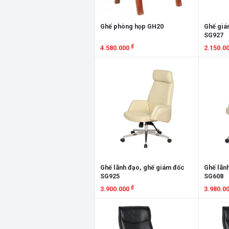
Ghế phòng họp GH20
Ghế giá
SG927
₫
4.580.000
2.150.0
Xem chi tiết
Xem chi
Ghế lãnh đạo, ghế giám đốc
Ghế lãn
SG925
SG608
₫
3.900.000
3.980.0
Xem chi tiết
Xem chi