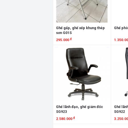
Ghế gấp, ghế xếp khung thép
Ghế phò
sơn G01S
₫
295.000
1.350.0
Xem chi tiết
Xem chi
Ghế lãnh đạo, ghế giám đốc
Ghế lãn
SG923
SG922
₫
2.580.000
3.250.0
Xem chi tiết
Xem chi