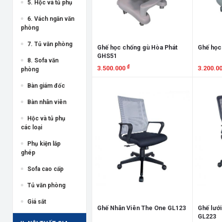
5. Hộc và tủ phụ
6. Vách ngăn văn
phòng
7. Tủ văn phòng
Ghế học chống gù Hòa Phát
Ghế học
GHS51
8. Sofa văn
₫
3.500.000
3.200.0
phòng
Xem chi tiết
Xem chi
Bàn giám đốc
Bàn nhân viên
Hộc và tủ phụ
các loại
Phụ kiện lắp
ghép
Sofa cao cấp
Tủ văn phòng
Giá sắt
Ghế Nhân Viên The One GL123
Ghế lướ
GL223