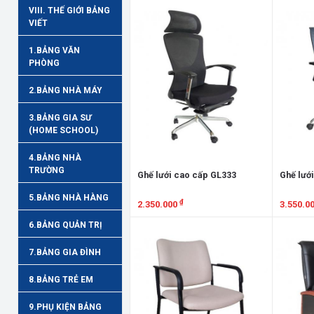
VIII. THẾ GIỚI BẢNG
VIẾT
1.BẢNG VĂN
PHÒNG
2.BẢNG NHÀ MÁY
3.BẢNG GIA SƯ
(HOME SCHOOL)
4.BẢNG NHÀ
TRƯỜNG
Ghế lưới cao cấp GL333
Ghế lướ
5.BẢNG NHÀ HÀNG
₫
2.350.000
3.550.0
6.BẢNG QUẢN TRỊ
Xem chi tiết
Xem chi
7.BẢNG GIA ĐÌNH
8.BẢNG TRẺ EM
9.PHỤ KIỆN BẢNG