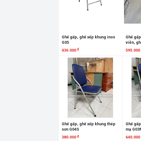
Ghế gấp, ghế xếp khung inox
Ghế gấp 
G05
viên, gh
₫
436.000
595.000
Xem chi tiết
Xem chi
Ghế gấp, ghế xếp khung thép
Ghế gấp
sơn G04S
mạ G03
₫
380.000
640.000