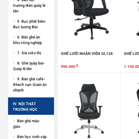
trường-Bàn quầy lễ
tân
5. Bục phát biểu-
Bục tượng Bác
6. Bàn ghế ăn
khu công nghiệp
7. Gía siêu thị
GHẾ LƯỚI NHÂN VIÊN GL124
GHẾ LƯỚ
8. Ghế quầy bar-
₫
990.000
1.150.0
Quầy lễ tân
Xem chi tiết
Xem chi
9. Bàn ghế cafe-
Khach sạn-Quán ăn
nhanh
IV. NỘI THẤT
TRƯỜNG HỌC
Bàn ghế mẫu
giáo
Bàn học sinh cấp