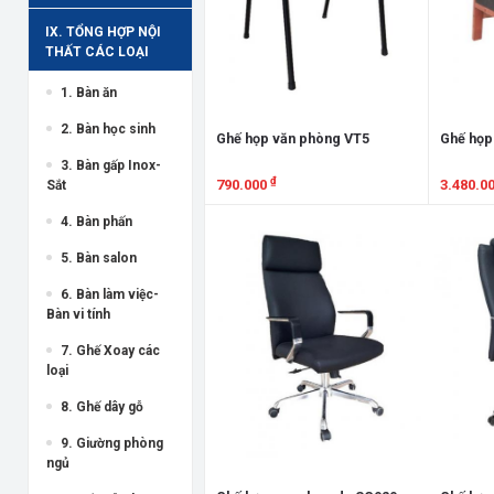
IX. TỔNG HỢP NỘI
THẤT CÁC LOẠI
1. Bàn ăn
2. Bàn học sinh
Ghế họp văn phòng VT5
Ghế họp
3. Bàn gấp Inox-
₫
790.000
3.480.0
Sắt
Xem chi tiết
Xem chi
4. Bàn phấn
5. Bàn salon
6. Bàn làm việc-
Bàn vi tính
7. Ghế Xoay các
loại
8. Ghế dây gỗ
9. Giường phòng
ngủ