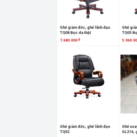
Ghế giám đốc, ghế lãnh đạo
Ghế giá
TQ08 Bọc da thật
TQ05 Bọ
₫
7.680.000
5.960.0
Xem chi tiết
Xem chi
Ghế giám đốc, ghế lãnh đạo
Ghế xoay
TQ02
GL216, 
lưng lướ