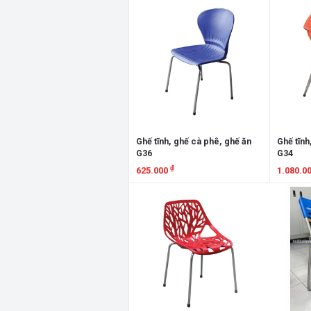
Xem chi tiết
Xem chi
Ghế tĩnh, ghế cà phê, ghế ăn
Ghế tĩnh
G36
G34
₫
625.000
1.080.0
Xem chi tiết
Xem chi