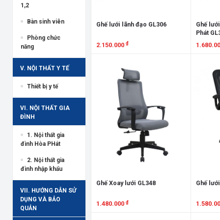
1,2
Bàn sinh viên
Ghế lưới lãnh đạo GL306
Ghế lưới
Phát GL
Phòng chức
₫
2.150.000
1.680.0
năng
Xem chi tiết
Xem chi
V. NỘI THẤT Y TẾ
Thiết bị y tế
VI. NỘI THẤT GIA
ĐÌNH
1. Nội thất gia
đình Hòa PHát
2. Nội thất gia
đình nhập khẩu
Ghế Xoay lưới GL348
Ghế lưới
VII. HƯỚNG DẪN SỬ
DỤNG VÀ BẢO
₫
1.480.000
1.580.0
QUẢN
Xem chi tiết
Xem chi