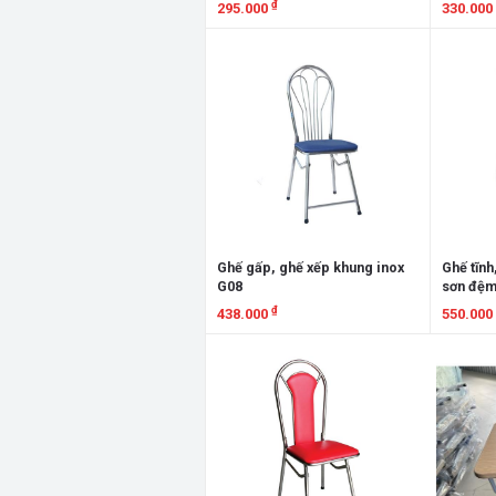
₫
295.000
330.000
Xem chi tiết
Xem chi
Ghế gấp, ghế xếp khung inox
Ghế tĩnh
G08
sơn đệm
₫
438.000
550.000
Xem chi tiết
Xem chi