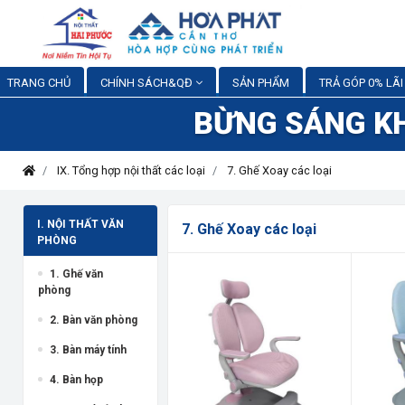
TRANG CHỦ
CHÍNH SÁCH&QĐ
SẢN PHẨM
TRẢ GÓP 0% LÃI
BỪNG SÁNG K
IX. Tổng hợp nội thất các loại
7. Ghế Xoay các loại
I. NỘI THẤT VĂN
7. Ghế Xoay các loại
PHÒNG
1. Ghế văn
phòng
2. Bàn văn phòng
3. Bàn máy tính
4. Bàn họp