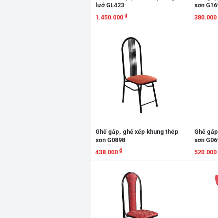
lướ GL423
sơn G16
₫
1.450.000
380.000
Xem chi tiết
Xem chi
Ghế gấp, ghế xếp khung thép
Ghế gấp
sơn G0898
sơn G06
₫
438.000
520.000
Xem chi tiết
Xem chi