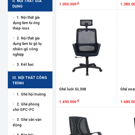
II. NỘI THẤT GIA
₫
1.050.000
1.380.0
DỤNG
Xem chi tiết
Xem chi
1. Nội thất gia
dụng làm từ ống
thép-inox
2. Nội thất gia
dụng làm từ gỗ tự
nhiên-gỗ công
nghiệp
3. Két bạc
III. NỘI THẤT CÔNG
TRÌNH
Ghế lưới GL308
Ghế xoa
1. Ghế hội trường
₫
1.490.000
1.680.0
2. Ghế phòng
chờ GPC-PC
Xem chi tiết
Xem chi
3. Ghế sân vận
động
4. Bàn hội