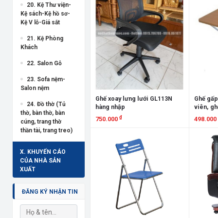
20. Kệ Thư viện-
Kệ sách-Kệ hồ sơ-
Kệ V lỗ-Giá sắt
21. Kệ Phòng
Khách
22. Salon Gỗ
23. Sofa nệm-
Salon nệm
Ghế xoay lưng lưới GL113N
Ghế gấp 
24. Đồ thờ (Tủ
hàng nhập
viên, gh
thờ, bàn thờ, bàn
₫
750.000
498.000
cúng, trang thờ
thần tài, trang treo)
Xem chi tiết
Xem chi
X. KHUYẾN CÁO
CỦA NHÀ SẢN
XUẤT
ĐĂNG KÝ NHẬN TIN