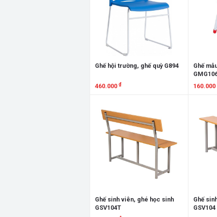
Ghế hội trường, ghế quỳ G894
Ghế mẫu
GMG10
₫
460.000
160.000
Xem chi tiết
Xem chi
Ghế sinh viên, ghé học sinh
Ghế sinh
GSV104T
GSV104