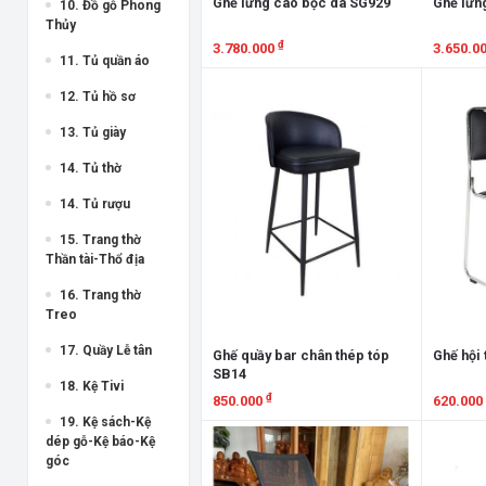
Ghế lưng cao bọc da SG929
Ghế lưn
10. Đồ gỗ Phong
Thủy
₫
3.780.000
3.650.0
11. Tủ quần áo
Xem chi tiết
Xem chi
12. Tủ hồ sơ
13. Tủ giày
14. Tủ thờ
14. Tủ rượu
15. Trang thờ
Thần tài-Thổ địa
16. Trang thờ
Treo
17. Quầy Lễ tân
Ghế quầy bar chân thép tóp
Ghế hội
SB14
18. Kệ Tivi
₫
850.000
620.000
19. Kệ sách-Kệ
Xem chi tiết
Xem chi
dép gỗ-Kệ báo-Kệ
góc