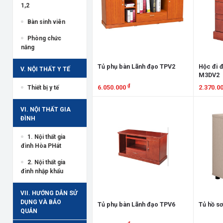
1,2
Bàn sinh viên
Phòng chức
năng
Tủ phụ bàn Lãnh đạo TPV2
Hộc đi 
V. NỘI THẤT Y TẾ
M3DV2
₫
6.050.000
2.370.0
Thiết bị y tế
Xem chi tiết
Xem chi
VI. NỘI THẤT GIA
ĐÌNH
1. Nội thất gia
đình Hòa PHát
2. Nội thất gia
đình nhập khẩu
VII. HƯỚNG DẪN SỬ
DỤNG VÀ BẢO
Tủ phụ bàn Lãnh đạo TPV6
Tủ hồ sơ
QUẢN