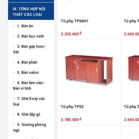
IX. TỔNG HỢP NỘI
THẤT CÁC LOẠI
Tủ phụ TP06H1
Tủ phụ 
1. Bàn ăn
₫
2.250.000
2.650.0
2. Bàn học sinh
Xem chi tiết
Xem chi
3. Bàn gấp Inox-
Sắt
4. Bàn phấn
5. Bàn salon
6. Bàn làm việc-
Bàn vi tính
7. Ghế Xoay các
loại
Tủ phụ TP02
Tủ phụ 
8. Ghế dây gỗ
₫
2.780.000
2.650.0
9. Giường phòng
Xem chi tiết
Xem chi
ngủ