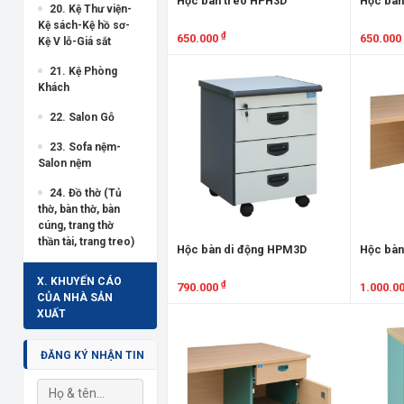
Hộc bàn treo HPH3D
Hộc bàn
20. Kệ Thư viện-
Kệ sách-Kệ hồ sơ-
₫
650.000
650.000
Kệ V lỗ-Giá sắt
Xem chi tiết
Xem chi
21. Kệ Phòng
Khách
22. Salon Gỗ
23. Sofa nệm-
Salon nệm
24. Đồ thờ (Tủ
thờ, bàn thờ, bàn
cúng, trang thờ
thần tài, trang treo)
Hộc bàn di động HPM3D
Hộc bàn
X. KHUYẾN CÁO
₫
790.000
1.000.0
CỦA NHÀ SẢN
XUẤT
Xem chi tiết
Xem chi
ĐĂNG KÝ NHẬN TIN