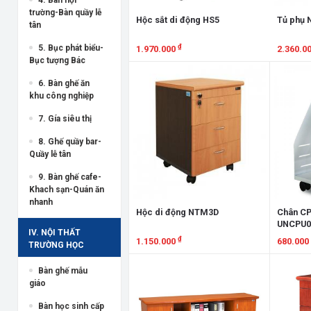
trường-Bàn quầy lễ
Hộc sắt di động HS5
Tủ phụ 
tân
₫
5. Bục phát biểu-
1.970.000
2.360.0
Bục tượng Bác
Xem chi tiết
Xem chi
6. Bàn ghế ăn
khu công nghiệp
7. Gía siêu thị
8. Ghế quầy bar-
Quầy lễ tân
9. Bàn ghế cafe-
Khach sạn-Quán ăn
nhanh
Hộc di động NTM3D
Chân CP
UNCPU0
IV. NỘI THẤT
₫
1.150.000
680.000
TRƯỜNG HỌC
Xem chi tiết
Xem chi
Bàn ghế mẫu
giáo
Bàn học sinh cấp