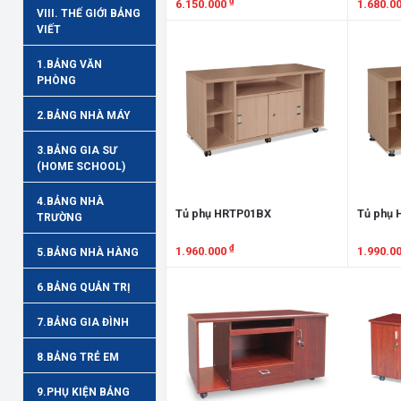
₫
6.150.000
1.680.0
VIII. THẾ GIỚI BẢNG
VIẾT
Xem chi tiết
Xem chi
1.BẢNG VĂN
PHÒNG
2.BẢNG NHÀ MÁY
3.BẢNG GIA SƯ
(HOME SCHOOL)
4.BẢNG NHÀ
Tủ phụ HRTP01BX
Tủ phụ 
TRƯỜNG
₫
1.960.000
1.990.0
5.BẢNG NHÀ HÀNG
Xem chi tiết
Xem chi
6.BẢNG QUẢN TRỊ
7.BẢNG GIA ĐÌNH
8.BẢNG TRẺ EM
9.PHỤ KIỆN BẢNG