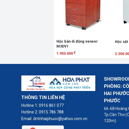
Hộc bàn di động veneer
Hộc sắt
M3DV1
₫
1.950.000
2.300.0
Xem chi tiết
Xem chi
SHOWROOM
PHÒNG: C
HAI PHƯỚC
THÔNG TIN LIÊN HỆ
PHƯỚC
Hotline 1:
0916 861 077
66-68 Hoàng 
Hotline 2:
0915 786 788
Tp.Cần Thơ (
Email:
dntnhaiphuoc@yahoo.com.vn
120m).