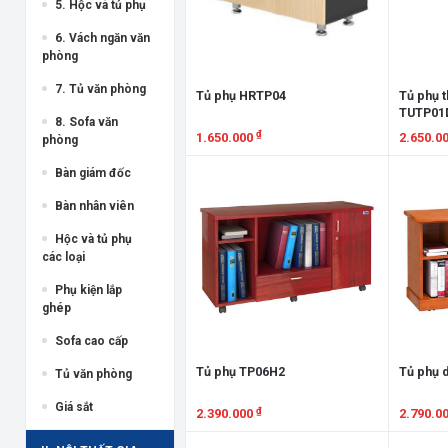
5. Hộc và tủ phụ
6. Vách ngăn văn
phòng
7. Tủ văn phòng
Tủ phụ HRTP04
Tủ phụ t
TUTP01
8. Sofa văn
₫
1.650.000
2.650.0
phòng
Xem chi tiết
Xem chi
Bàn giám đốc
Bàn nhân viên
Hộc và tủ phụ
các loại
Phụ kiện lắp
ghép
Sofa cao cấp
Tủ phụ TP06H2
Tủ phụ 
Tủ văn phòng
Giá sắt
₫
2.390.000
2.790.0
Xem chi tiết
Xem chi