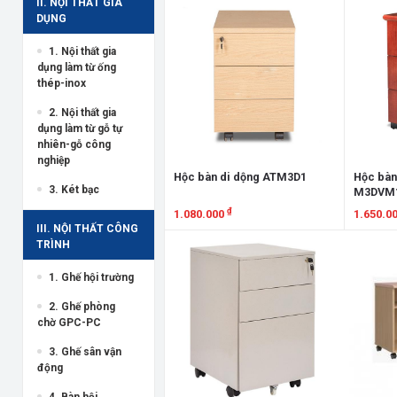
II. NỘI THẤT GIA
DỤNG
1. Nội thất gia
dụng làm từ ống
thép-inox
2. Nội thất gia
dụng làm từ gỗ tự
nhiên-gỗ công
nghiệp
Hộc bàn di dộng ATM3D1
Hộc bàn
3. Két bạc
M3DVM
₫
1.080.000
1.650.0
III. NỘI THẤT CÔNG
Xem chi tiết
Xem chi
TRÌNH
1. Ghế hội trường
2. Ghế phòng
chờ GPC-PC
3. Ghế sân vận
động
4. Bàn hội