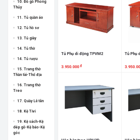
10. Đồ gỗ Phong
Thủy
11. Tủ quần áo
12. Tủ hồ sơ
13. Tủ giày
14. Tủ thờ
Tủ Phụ di động TPVM2
Tủ Phụ 
14. Tủ rượu
₫
3.950.000
3.950.0
15. Trang thờ
Thần tài-Thổ địa
Xem chi tiết
Xem chi
16. Trang thờ
Treo
17. Quầy Lễ tân
18. Kệ Tivi
19. Kệ sách-Kệ
dép gỗ-Kệ báo-Kệ
góc