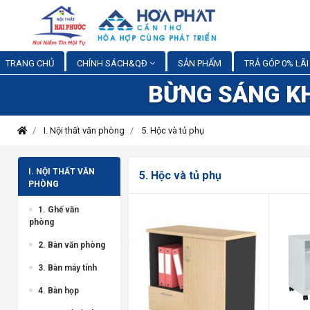
TRANG CHỦ
CHÍNH SÁCH&QĐ
SẢN PHẨM
TRẢ GÓP 0% LÃI
BỪNG SÁNG K
I. Nội thất văn phòng
5. Hộc và tủ phụ
I. NỘI THẤT VĂN
5. Hộc và tủ phụ
PHÒNG
1. Ghế văn
phòng
2. Bàn văn phòng
3. Bàn máy tính
4. Bàn họp