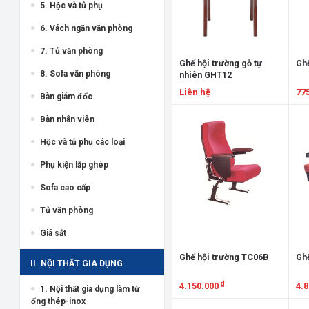
5. Hộc và tủ phụ
6. Vách ngăn văn phòng
7. Tủ văn phòng
Ghế hội trường gỗ tự
Ghế
8. Sofa văn phòng
nhiên GHT12
Liên hệ
77
Bàn giám đốc
Xem chi tiết
X
Bàn nhân viên
Hộc và tủ phụ các loại
Phụ kiện lắp ghép
Sofa cao cấp
Tủ văn phòng
Giá sắt
Ghế hội trường TC06B
Ghế
II. NỘI THẤT GIA DỤNG
₫
4.150.000
4.
1. Nội thất gia dụng làm từ
ống thép-inox
Xem chi tiết
X