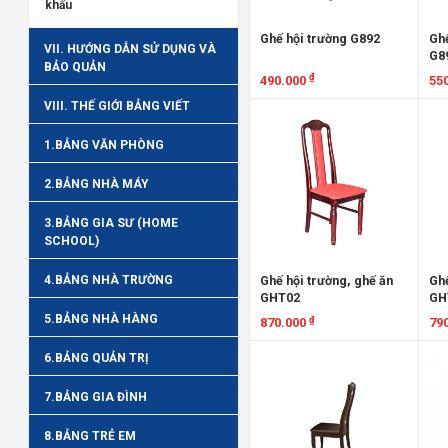
khẩu
Ghế hội trường G892
Ghế
VII. HƯỚNG DẪN SỬ DỤNG VÀ
G8
BẢO QUẢN
₫
490.000
55
VIII. THẾ GIỚI BẢNG VIẾT
Xem chi tiết
X
1.BẢNG VĂN PHÒNG
2.BẢNG NHÀ MÁY
3.BẢNG GIA SƯ (HOME
SCHOOL)
4.BẢNG NHÀ TRƯỜNG
Ghế hội trường, ghế ăn
Ghế
GHT02
GH
5.BẢNG NHÀ HÀNG
₫
870.000
79
Xem chi tiết
X
6.BẢNG QUẢN TRỊ
7.BẢNG GIA ĐÌNH
8.BẢNG TRẺ EM