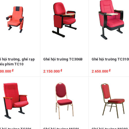
 hội trường, ghế rạp
Ghế hội trường TC306B
Ghế hội trường TC31
iếu phim TC10
₫
₫
₫
200.000
2.150.000
2.650.000
em chi tiết
Xem chi tiết
Xem chi tiết