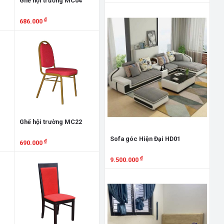
Ghế hội trường MC04
Xem chi tiết
₫
686.000
Xem chi tiết
Giư
GN
7.
Ghế hội trường MC22
X
Sofa góc Hiện Đại HD01
₫
690.000
Xem chi tiết
₫
9.500.000
Xem chi tiết