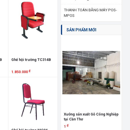
THANH TOÁN BẰNG MÁY POS-
MPOS
SẢN PHẨM MỚI
0B
Ghế hội trường TC314B
₫
1.850.000
Xem chi tiết
Giư
đấ
3.
Xưởng sản xuất Gỗ Công Nghiệp
tại Cần Thơ
X
₫
1