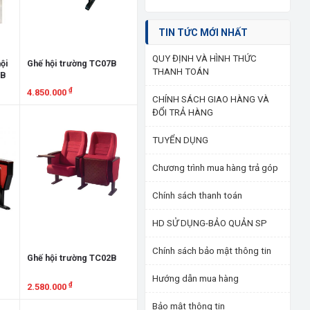
TIN TỨC MỚI NHẤT
QUY ĐỊNH VÀ HÌNH THỨC
hội
Ghế hội trường TC07B
THANH TOÁN
TB
₫
4.850.000
CHÍNH SÁCH GIAO HÀNG VÀ
ĐỔI TRẢ HÀNG
Xem chi tiết
TUYỂN DỤNG
Chương trình mua hàng trả góp
Chính sách thanh toán
HD SỬ DỤNG-BẢO QUẢN SP
Chính sách bảo mật thông tin
B
Ghế hội trường TC02B
Hướng dẫn mua hàng
₫
2.580.000
Bảo mật thông tin
Xem chi tiết