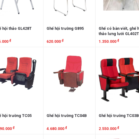
 hội thảo GL428T
Ghế hội trường G895
Ghế có bàn viết, ghế 
thảo lưng lưới GL402
₫
₫
₫
5.000
620.000
1.350.000
em chi tiết
Xem chi tiết
Xem chi tiết
 hội trường TC05
Ghế hội trường TC04B
Ghế hội trường TC03
₫
₫
₫
890.000
4.680.000
2.550.000
em chi tiết
Xem chi tiết
Xem chi tiết