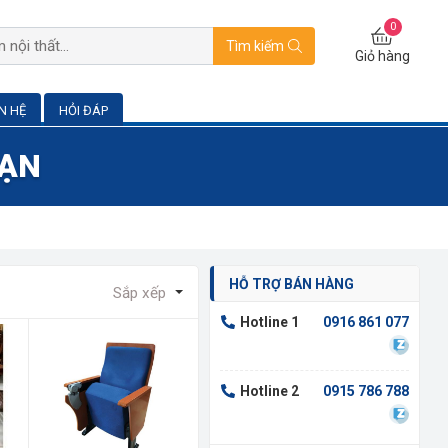
0
Tìm kiếm
Giỏ hàng
ÊN HỆ
HỎI ĐÁP
BẠN
HỖ TRỢ BÁN HÀNG
Sắp xếp
Hotline 1
0916 861 077
Hotline 2
0915 786 788