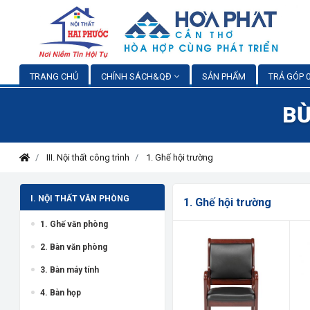
TRANG CHỦ
CHÍNH SÁCH&QĐ
SẢN PHẨM
TRẢ GÓP 0
BỪ
III. Nội thất công trình
1. Ghế hội trường
I. NỘI THẤT VĂN PHÒNG
1. Ghế hội trường
1. Ghế văn phòng
2. Bàn văn phòng
3. Bàn máy tính
4. Bàn họp