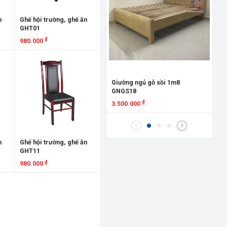
Gi
Đứ
n
Ghế hội trường, ghế ăn
GHT01
8.
₫
980.000
X
Xem chi tiết
Giường ngủ gỗ sồi 1m8
GNGS18
₫
3.500.000
Xem chi tiết
n
Ghế hội trường, ghế ăn
GHT11
₫
980.000
Xem chi tiết