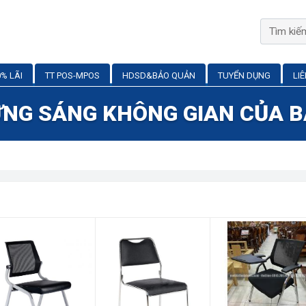
% LÃI
TT POS-MPOS
HDSD&BẢO QUẢN
TUYỂN DỤNG
LI
NG SÁNG KHÔNG GIAN CỦA 