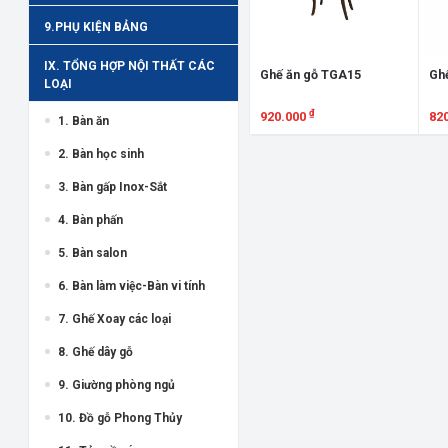
9.PHỤ KIỆN BẢNG
IX. TỔNG HỢP NỘI THẤT CÁC
Ghế ăn gỗ TGA15
Gh
LOẠI
₫
920.000
82
1. Bàn ăn
Xem chi tiết
X
2. Bàn học sinh
3. Bàn gấp Inox-Sắt
4. Bàn phấn
5. Bàn salon
6. Bàn làm việc-Bàn vi tính
7. Ghế Xoay các loại
8. Ghế dây gỗ
9. Giường phòng ngủ
10. Đồ gỗ Phong Thủy