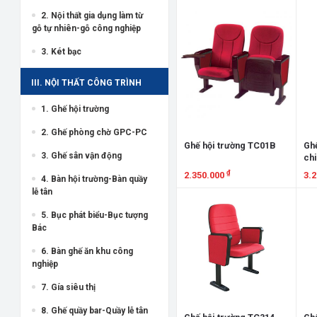
2. Nội thất gia dụng làm từ
gỗ tự nhiên-gỗ công nghiệp
3. Két bạc
III. NỘI THẤT CÔNG TRÌNH
1. Ghế hội trường
2. Ghế phòng chờ GPC-PC
Ghế hội trường TC01B
Ghế
3. Ghế sân vận động
ch
₫
2.350.000
3.
4. Bàn hội trường-Bàn quầy
lễ tân
Xem chi tiết
X
5. Bục phát biểu-Bục tượng
Bác
6. Bàn ghế ăn khu công
nghiệp
7. Gía siêu thị
8. Ghế quầy bar-Quầy lễ tân