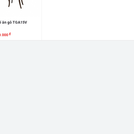
ế ăn gỗ TGA15V
₫
0.000
em chi tiết