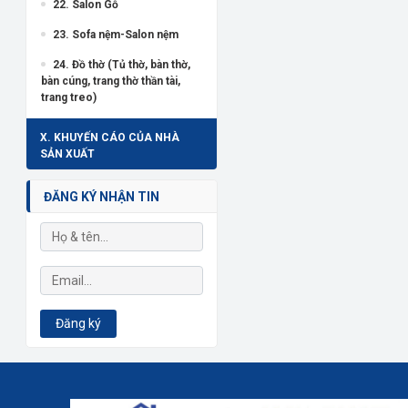
22. Salon Gỗ
23. Sofa nệm-Salon nệm
24. Đồ thờ (Tủ thờ, bàn thờ,
bàn cúng, trang thờ thần tài,
trang treo)
X. KHUYẾN CÁO CỦA NHÀ
SẢN XUẤT
ĐĂNG KÝ NHẬN TIN
Đăng ký