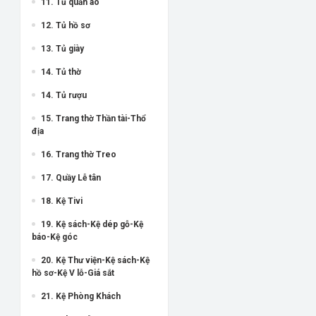
11. Tủ quần áo
12. Tủ hồ sơ
13. Tủ giày
14. Tủ thờ
14. Tủ rượu
15. Trang thờ Thần tài-Thổ
địa
16. Trang thờ Treo
17. Quầy Lễ tân
18. Kệ Tivi
19. Kệ sách-Kệ dép gỗ-Kệ
báo-Kệ góc
20. Kệ Thư viện-Kệ sách-Kệ
hồ sơ-Kệ V lỗ-Giá sắt
21. Kệ Phòng Khách