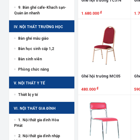
Ghế hội trường TC314
Ghế
9. Bàn ghế cafe-Khach sạn-
₫
Quán ăn nhanh
1.680.000
1.
Xem chi tiết
X
IV. NỘI THẤT TRƯỜNG HỌC
Bàn ghế mẫu giáo
Bàn học sinh cấp 1,2
Bàn sinh viên
Phòng chức năng
Ghế hội trường MC05
Gh
V. NỘI THẤT Y TẾ
₫
480.000
59
Thiết bị y tế
Xem chi tiết
X
VI. NỘI THẤT GIA ĐÌNH
1. Nội thất gia đình Hòa
PHát
2. Nội thất gia đình nhập