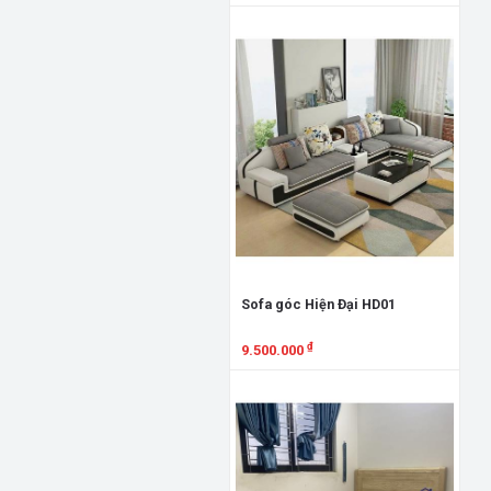
Xem chi tiết
Giư
GN
7.
X
Sofa góc Hiện Đại HD01
₫
9.500.000
Xem chi tiết