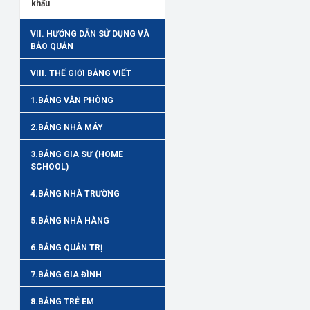
khẩu
VII. HƯỚNG DẪN SỬ DỤNG VÀ
BẢO QUẢN
VIII. THẾ GIỚI BẢNG VIẾT
1.BẢNG VĂN PHÒNG
2.BẢNG NHÀ MÁY
3.BẢNG GIA SƯ (HOME
SCHOOL)
4.BẢNG NHÀ TRƯỜNG
5.BẢNG NHÀ HÀNG
6.BẢNG QUẢN TRỊ
7.BẢNG GIA ĐÌNH
8.BẢNG TRẺ EM