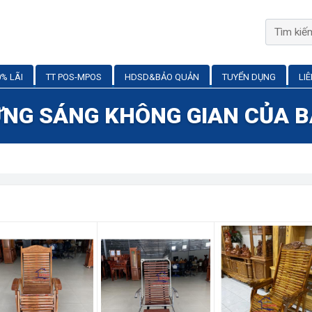
% LÃI
TT POS-MPOS
HDSD&BẢO QUẢN
TUYỂN DỤNG
LI
NG SÁNG KHÔNG GIAN CỦA 