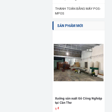
THANH TOÁN BẰNG MÁY POS-
MPOS
SẢN PHẨM MỚI
Giư
đấ
3.
Xưởng sản xuất Gỗ Công Nghiệp
tại Cần Thơ
X
₫
1