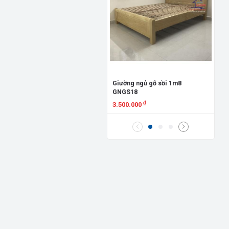
Gi
Đứ
8.
X
Giường ngủ gỗ sồi 1m8
GNGS18
₫
3.500.000
Xem chi tiết