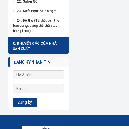
22. Salon Gỗ
23. Sofa nệm-Salon nệm
24. Đồ thờ (Tủ thờ, bàn thờ,
bàn cúng, trang thờ thần tài,
trang treo)
X. KHUYẾN CÁO CỦA NHÀ
SẢN XUẤT
ĐĂNG KÝ NHẬN TIN
Đăng ký