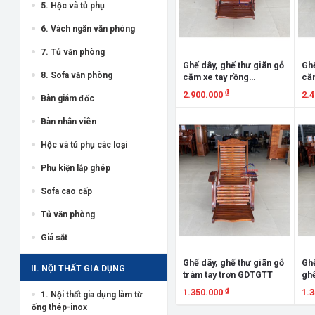
5. Hộc và tủ phụ
6. Vách ngăn văn phòng
7. Tủ văn phòng
Ghế dây, ghế thư giãn gỗ
Ghế
8. Sofa văn phòng
căm xe tay rồng
căm
GDTGCXTR
GD
₫
2.900.000
2.
Bàn giám đốc
Xem chi tiết
X
Bàn nhân viên
Hộc và tủ phụ các loại
Phụ kiện lắp ghép
Sofa cao cấp
Tủ văn phòng
Giá sắt
Ghế dây, ghế thư giãn gỗ
Ghế
II. NỘI THẤT GIA DỤNG
tràm tay trơn GDTGTT
ghế
XD
₫
1.350.000
1.
1. Nội thất gia dụng làm từ
ống thép-inox
Xem chi tiết
X