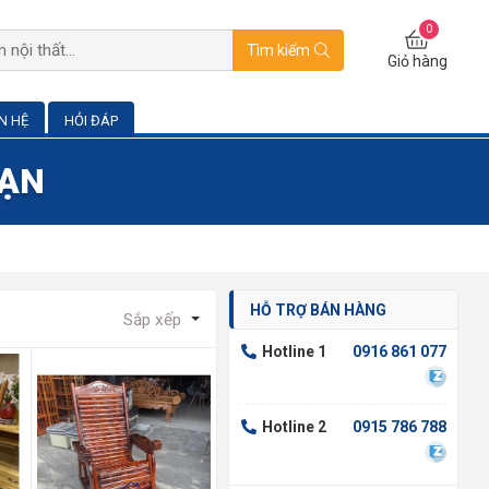
0
Tìm kiếm
Giỏ hàng
ÊN HỆ
HỎI ĐÁP
BẠN
HỖ TRỢ BÁN HÀNG
Sắp xếp
Hotline 1
0916 861 077
Hotline 2
0915 786 788