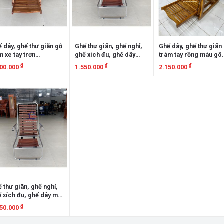
 dây, ghế thư giãn gỗ
Ghế thư giãn, ghế nghỉ,
Ghế dây, ghế thư giãn
 xe tay trơn
ghế xích đu, ghế dây
tràm tay rồng màu gõ
TGCXTT
inox XD03I
GDTGTRG
₫
₫
₫
400.000
1.550.000
2.150.000
em chi tiết
Xem chi tiết
Xem chi tiết
 thư giãn, ghế nghỉ,
 xích đu, ghế dây mạ
03
₫
350.000
em chi tiết