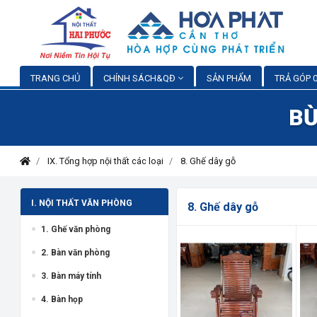
TRANG CHỦ
CHÍNH SÁCH&QĐ
SẢN PHẨM
TRẢ GÓP 0
BỪ
IX. Tổng hợp nội thất các loại
8. Ghế dây gỗ
I. NỘI THẤT VĂN PHÒNG
8. Ghế dây gỗ
1. Ghế văn phòng
2. Bàn văn phòng
3. Bàn máy tính
4. Bàn họp