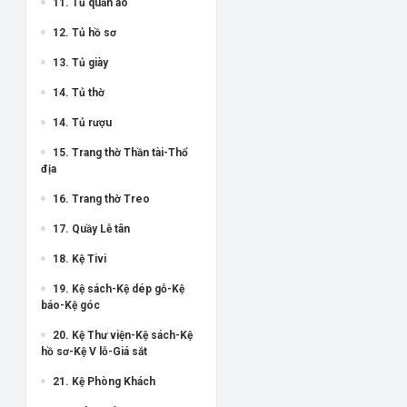
11. Tủ quần áo
12. Tủ hồ sơ
13. Tủ giày
14. Tủ thờ
14. Tủ rượu
15. Trang thờ Thần tài-Thổ
địa
16. Trang thờ Treo
17. Quầy Lễ tân
18. Kệ Tivi
19. Kệ sách-Kệ dép gỗ-Kệ
báo-Kệ góc
20. Kệ Thư viện-Kệ sách-Kệ
hồ sơ-Kệ V lỗ-Giá sắt
21. Kệ Phòng Khách