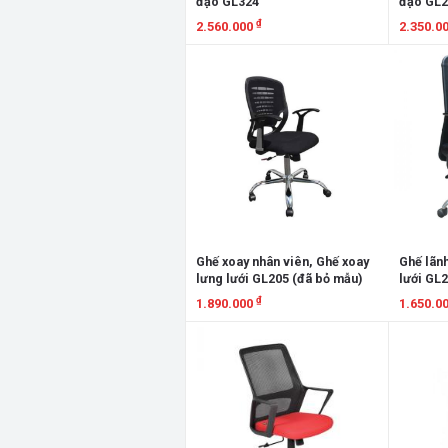
đạo GL324
đạo GL2
₫
2.560.000
2.350.0
Xem chi tiết
Xem chi
Ghế xoay nhân viên, Ghế xoay
Ghế lãn
lưng lưới GL205 (đã bỏ mẫu)
lưới GL2
₫
1.890.000
1.650.0
Xem chi tiết
Xem chi