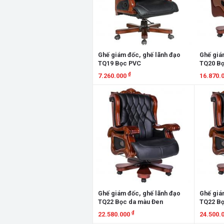
Ghế giám đốc, ghế lãnh đạo
Ghế giá
TQ19 Bọc PVC
TQ20 Bọ
₫
7.260.000
16.870.
Xem chi tiết
Xem chi
Ghế giám đốc, ghế lãnh đạo
Ghế giá
TQ22 Bọc da màu Đen
TQ22 Bọ
₫
22.580.000
24.500.