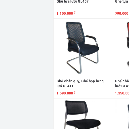
Ghế tựa lưới GL407
Ghế tựa 
₫
1.100.000
790.000
Xem chi tiết
Xem chi
Ghế chân quỳ, Ghế họp lưng
Ghế châ
lướ GL411
lướ GL4
₫
1.590.000
1.350.0
Xem chi tiết
Xem chi