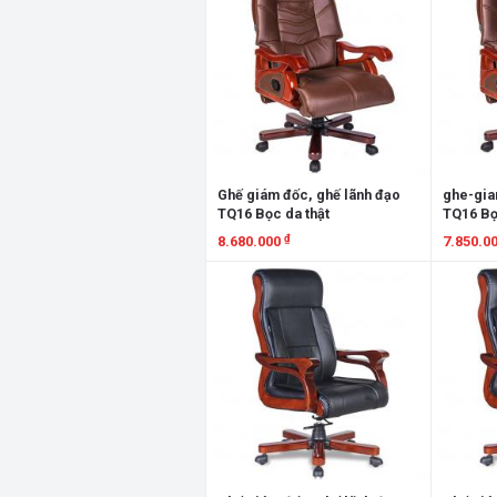
Ghế giám đốc, ghế lãnh đạo
ghe-gia
TQ16 Bọc da thật
TQ16 Bọ
₫
8.680.000
7.850.0
Xem chi tiết
Xem chi