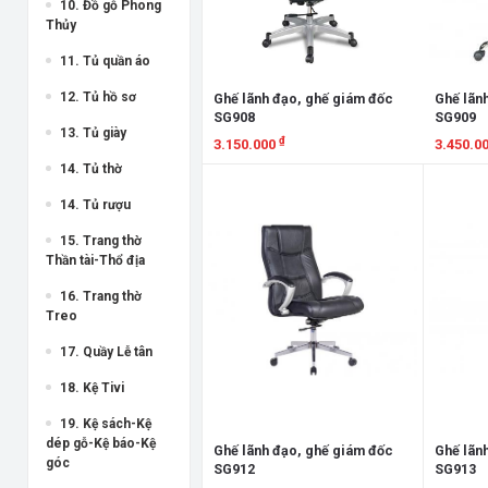
10. Đồ gỗ Phong
Thủy
11. Tủ quần áo
12. Tủ hồ sơ
Ghế lãnh đạo, ghế giám đốc
Ghế lãn
SG908
SG909
13. Tủ giày
₫
3.150.000
3.450.0
14. Tủ thờ
Xem chi tiết
Xem chi
14. Tủ rượu
15. Trang thờ
Thần tài-Thổ địa
16. Trang thờ
Treo
17. Quầy Lễ tân
18. Kệ Tivi
19. Kệ sách-Kệ
dép gỗ-Kệ báo-Kệ
Ghế lãnh đạo, ghế giám đốc
Ghế lãn
góc
SG912
SG913