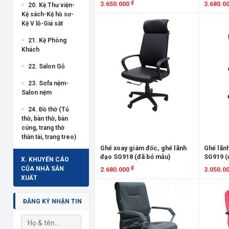
₫
3.650.000
3.680.0
20. Kệ Thư viện-
Kệ sách-Kệ hồ sơ-
Xem chi tiết
Xem chi
Kệ V lỗ-Giá sắt
21. Kệ Phòng
Khách
22. Salon Gỗ
23. Sofa nệm-
Salon nệm
24. Đồ thờ (Tủ
thờ, bàn thờ, bàn
cúng, trang thờ
thần tài, trang treo)
Ghế xoay giám đốc, ghế lãnh
Ghế lãn
đạo SG918 (đã bỏ mẫu)
SG919 (
X. KHUYẾN CÁO
₫
CỦA NHÀ SẢN
2.680.000
3.050.0
XUẤT
Xem chi tiết
Xem chi
ĐĂNG KÝ NHẬN TIN