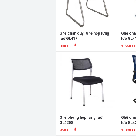
Ghế chân quỳ, Ghế họp lưng
Ghế châ
lướ GL417
lướ GL4
₫
830.000
1.650.0
Xem chi tiết
Xem chi
Ghế phòng họp lưng lưới
Ghế châ
GL420S
lướ GL4
₫
850.000
1.030.0