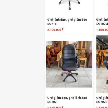
Ghế lãnh đạo, ghế giám đốc
Ghế lãn
SG718
SG1020
₫
2.100.000
1.850.0
Xem chi tiết
Xem chi
Ghế giám đốc, ghế lãnh đạo
Ghế giá
SG702
SG702B 
₫
1.450.000
1.550.0