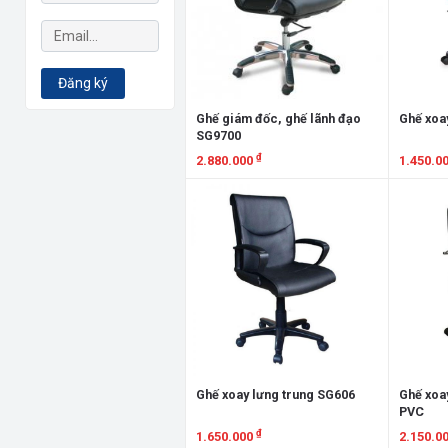
Đăng ký
Ghế giám đốc, ghế lãnh đạo
Ghế xoa
SG9700
₫
2.880.000
1.450.0
Xem chi tiết
Xem chi
Ghế xoay lưng trung SG606
Ghế xoa
PVC
₫
1.650.000
2.150.0