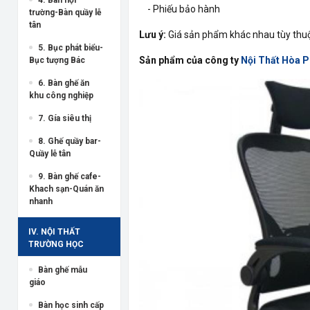
- Phiếu bảo hành
trường-Bàn quầy lễ
tân
Lưu ý:
Giá sản phẩm khác nhau tùy thuộ
5. Bục phát biểu-
Sản phẩm của công ty
Nội Thất Hòa 
Bục tượng Bác
6. Bàn ghế ăn
khu công nghiệp
7. Gía siêu thị
8. Ghế quầy bar-
Quầy lễ tân
9. Bàn ghế cafe-
Khach sạn-Quán ăn
nhanh
IV. NỘI THẤT
TRƯỜNG HỌC
Bàn ghế mẫu
giáo
Bàn học sinh cấp