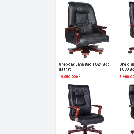
Xem chi tiết
Xem chi
Ghế xoay Lãnh Đạo TQ24 Bọc
Ghế giá
da thật
TQ30 Bọ
₫
19.850.000
5.980.0
Xem chi tiết
Xem chi