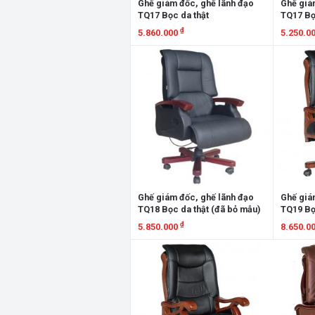
Ghế giám đốc, ghế lãnh đạo
Ghế giá
TQ17 Bọc da thật
TQ17 Bọ
₫
5.860.000
5.250.0
Xem chi tiết
Xem chi
Ghế giám đốc, ghế lãnh đạo
Ghế giá
TQ18 Bọc da thật (đã bỏ mẫu)
TQ19 Bọ
₫
5.850.000
8.650.0
Xem chi tiết
Xem chi