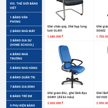
VIII. THẾ GIỚI BẢNG
VIẾT
1.BẢNG VĂN
PHÒNG
Ghế chân quỳ, Ghế họp lưng
Ghế giá
lưới GL401
SG602
2.BẢNG NHÀ MÁY
₫
1.680.000
1.750.0
3.BẢNG GIA SƯ
Xem chi tiết
Xem chi
(HOME SCHOOL)
4.BẢNG NHÀ
TRƯỜNG
5.BẢNG NHÀ HÀNG
6.BẢNG QUẢN TRỊ
7.BẢNG GIA ĐÌNH
Ghế giám đốc, ghế lãnh đạo
Ghế lãn
8.BẢNG TRẺ EM
SG801 (đã bỏ mẫu)
SG1020
₫
2.650.000
2.050.0
9.PHỤ KIỆN BẢNG