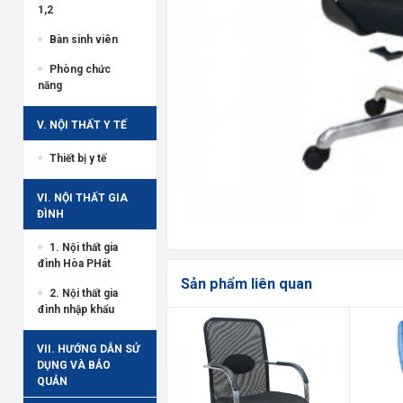
1,2
Bàn sinh viên
Phòng chức
năng
V. NỘI THẤT Y TẾ
Thiết bị y tế
VI. NỘI THẤT GIA
ĐÌNH
1. Nội thất gia
đình Hòa PHát
Sản phẩm liên quan
2. Nội thất gia
đình nhập khẩu
VII. HƯỚNG DẪN SỬ
DỤNG VÀ BẢO
QUẢN