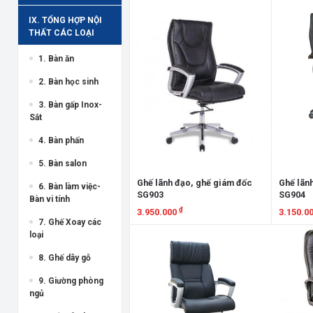
Xem chi tiết
Xem chi
IX. TỔNG HỢP NỘI
THẤT CÁC LOẠI
1. Bàn ăn
2. Bàn học sinh
3. Bàn gấp Inox-
Sắt
4. Bàn phấn
5. Bàn salon
Ghế lãnh đạo, ghế giám đốc
Ghế lãn
6. Bàn làm việc-
SG903
SG904
Bàn vi tính
₫
3.950.000
3.150.0
7. Ghế Xoay các
Xem chi tiết
Xem chi
loại
8. Ghế dây gỗ
9. Giường phòng
ngủ