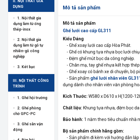
II. NỘI THẤT GIA
DỤNG
Mô tả sản phẩm
1. Nội thất gia
Mô tả sản phẩm
dụng làm từ ống
thép-inox
Ghế lưới cao cấp GL311
Kiểu Dáng
2. Nội thất gia
- Ghế xoay lưới cao cấp Hòa Phát.
dụng làm từ gỗ tự
nhiên-gỗ công
- Ghế có khung tựa nhựa bọc lưới chiụ 
nghiệp
- Đệm ghế mút bọc da công nghiệp.
- Chân mạ, tay ghế nhựa kết hợp thép 
3. Két bạc
- Ghế xoay có bánh xe di chuyển, bộ pis
- Sản phẩm
ghế lưới nhân viên GL31
III. NỘI THẤT CÔNG
dụng dành cho nhân viên văn phòng hoặ
TRÌNH
Kích Thước:
W580 x D610 x H(1200-1
1. Ghế hội trường
Chất liệu:
Khung tựa nhựa, đệm bọc da 
2. Ghế phòng
chờ GPC-PC
Bảo hành:
1 năm theo tiêu chuẩn nhà 
3. Ghế sân vận
động
Bộ sản phẩm chính hãng gồm:
- Sản phẩm đi kèm với hướng dẫn lắp 
4. Bàn hội