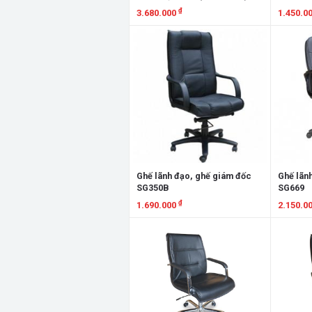
₫
3.680.000
1.450.0
Xem chi tiết
Xem chi
Ghế lãnh đạo, ghế giám đốc
Ghế lãn
SG350B
SG669
₫
1.690.000
2.150.0
Xem chi tiết
Xem chi