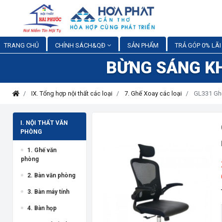
TRANG CHỦ
CHÍNH SÁCH&QĐ
SẢN PHẨM
TRẢ GÓP 0% LÃI
BỪNG SÁNG K
IX. Tổng hợp nội thất các loại
7. Ghế Xoay các loại
GL331 Ghế
I. NỘI THẤT VĂN
PHÒNG
1. Ghế văn
phòng
2. Bàn văn phòng
3. Bàn máy tính
4. Bàn họp