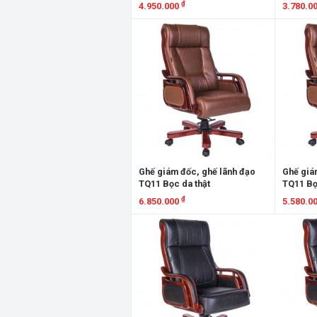
₫
4.950.000
3.780.0
Xem chi tiết
Xem chi
Ghế giám đốc, ghế lãnh đạo
Ghế giá
TQ11 Bọc da thật
TQ11 Bọ
₫
6.850.000
5.580.0
Xem chi tiết
Xem chi