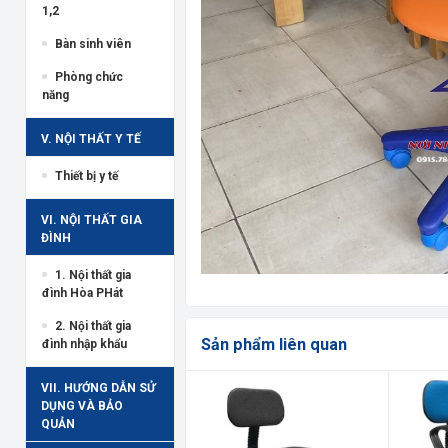
1,2
Bàn sinh viên
Phòng chức
năng
V. NỘI THẤT Y TẾ
Thiết bị y tế
VI. NỘI THẤT GIA
ĐÌNH
1. Nội thất gia
đình Hòa PHát
2. Nội thất gia
Sản phẩm liên quan
đình nhập khẩu
VII. HƯỚNG DẪN SỬ
DỤNG VÀ BẢO
QUẢN