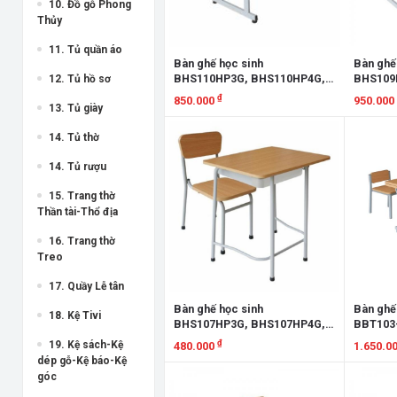
10. Đồ gỗ Phong
Thủy
11. Tủ quần áo
Bàn ghế học sinh
Bàn ghế
BHS110HP3G, BHS110HP4G,
BHS109
12. Tủ hồ sơ
BHS110HP5G, BHS110HP6G,
BHS109
₫
850.000
950.000
13. Tủ giày
BHS110HP7G, GHS110-3G,
BHS109
GHS110-4G, GHS110-5G,
GHS109-
Xem chi tiết
Xem chi
14. Tủ thờ
GHS110-6G,
GHS109
14. Tủ rượu
15. Trang thờ
Thần tài-Thổ địa
16. Trang thờ
Treo
17. Quầy Lễ tân
Bàn ghế học sinh
Bàn ghế 
18. Kệ Tivi
BHS107HP3G, BHS107HP4G,
BBT103-
BHS107HP5G, BHS107HP6G,
BBT103-
₫
19. Kệ sách-Kệ
480.000
1.650.0
BHS107HP7G, GHS107-3G,
GBT103-
dép gỗ-Kệ báo-Kệ
GHS107-4G, GHS107-5G,
GBT103
Xem chi tiết
Xem chi
góc
GHS107-6G, GHS107HP7G