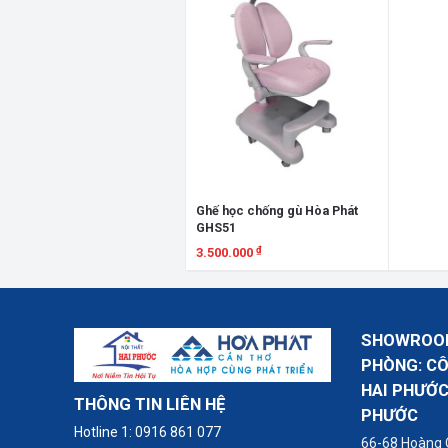
Ghế học chống gù Hòa Phát
GHS51
₫
3.500.000
Xem chi tiết
SHOWROOM
PHÒNG: C
HAI PHƯỚC
THÔNG TIN LIÊN HỆ
PHƯỚC
Hotline 1:
0916 861 077
66-68 Hoàng 