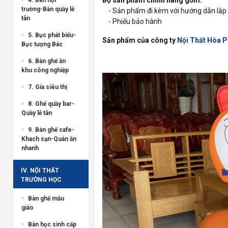
trường-Bàn quầy lễ
- Sản phẩm đi kèm với hướng dẫn lắp 
tân
- Phiếu bảo hành
5. Bục phát biểu-
Sản phẩm của công ty
Nội Thất Hòa 
Bục tượng Bác
6. Bàn ghế ăn
khu công nghiệp
7. Gía siêu thị
8. Ghế quầy bar-
Quầy lễ tân
9. Bàn ghế cafe-
Khach sạn-Quán ăn
nhanh
IV. NỘI THẤT
TRƯỜNG HỌC
Bàn ghế mẫu
giáo
Bàn học sinh cấp