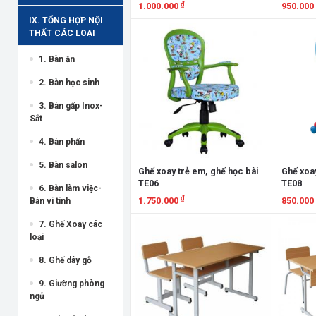
₫
1.000.000
950.000
IX. TỔNG HỢP NỘI
Xem chi tiết
Xem chi
THẤT CÁC LOẠI
1. Bàn ăn
2. Bàn học sinh
3. Bàn gấp Inox-
Sắt
4. Bàn phấn
5. Bàn salon
Ghế xoay trẻ em, ghế học bài
Ghế xoay
TE06
TE08
6. Bàn làm việc-
₫
1.750.000
850.000
Bàn vi tính
Xem chi tiết
Xem chi
7. Ghế Xoay các
loại
8. Ghế dây gỗ
9. Giường phòng
ngủ