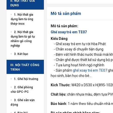
II. NỘI THẤT GIA
DỤNG
Mô tả sản phẩm
1. Nội thất gia
dụng làm từ ống
thép-inox
Mô tả sản phẩm:
Ghế xoay trẻ em TE07
2. Nội thất gia
dụng làm từ gỗ tự
Kiểu Dáng
nhiên-gỗ công
- Ghế xoay trẻ em tự rời Hòa Phát
nghiệp
- Chân xoay di chuyển tiện dụng
3. Két bạc
- Đệm vát hình thác nước thoải mái kh
- Chân ghế được thiết kế sử dụng bộ pi
- Tựa lưng hoạt hình ngộ nghĩnh
III. NỘI THẤT CÔNG
TRÌNH
- Sản phẩm
g
hế xoay trẻ em TE07
ghế
học sinh, bàn học cho bé...
1. Ghế hội trường
Kích Thước:
W420 x D530 x H(895-10
2. Ghế phòng
chờ GPC-PC
Chất liệu:
chân nhựa màu, đệm tựa PVC
3. Ghế sân vận
Bảo hành:
1 năm theo tiêu chuẩn nhà 
động
Bộ sản phẩm chính hãng gồm:
4. Bàn hội