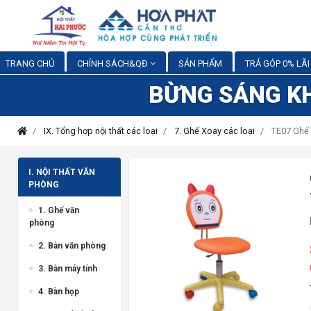
TRANG CHỦ
CHÍNH SÁCH&QĐ
SẢN PHẨM
TRẢ GÓP 0% LÃI
BỪNG SÁNG K
IX. Tổng hợp nội thất các loại
7. Ghế Xoay các loại
TE07 Ghế 
I. NỘI THẤT VĂN
PHÒNG
1. Ghế văn
phòng
2. Bàn văn phòng
3. Bàn máy tính
4. Bàn họp