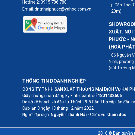
Hotline 2:
0915 786 788
Tp.Cần Thơ (
Email:
dntnhaiphuoc@yahoo.com.vn
120m).
SHOWROOM
XUẤT: NỘI
PHƯỚC - N
(HOÀ PHÁT
186 Nguyễn Vă
Ninh, phường
(sát Trường l
THÔNG TIN DOANH NGHIỆP
CÔNG TY TNHH SẢN XUẤT THƯƠNG MẠI DỊCH VỤ HAI P
Giấy chứng nhận đăng ký kinh doanh số
1801432606
Do sở kế hoạch và đầu tư Thành Phố Cần Thơ cấp lần đầu 
Cấp lần 3 ngày 13 tháng 12 năm 2022
Người đại diện:
Nguyễn Thanh Hải
- Chức vụ:
Giám đốc
2016 © Bản quyền t