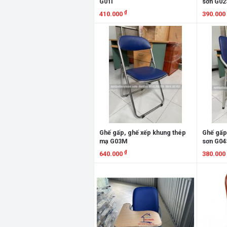
G01I
sơn G02
₫
410.000
390.000
Xem chi tiết
Xem chi
Ghế gấp, ghế xếp khung thép
Ghế gấp
mạ G03M
sơn G04
₫
640.000
380.000
Xem chi tiết
Xem chi