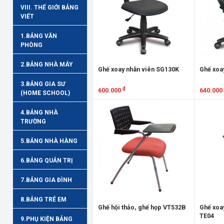
VIII. THẾ GIỚI BẢNG
VIẾT
1.BẢNG VĂN
PHÒNG
2.BẢNG NHÀ MÁY
Ghế xoay nhân viên SG130K
Ghế xoa
3.BẢNG GIA SƯ
₫
600.000
640.000
(HOME SCHOOL)
Xem chi tiết
Xem chi
4.BẢNG NHÀ
TRƯỜNG
5.BẢNG NHÀ HÀNG
6.BẢNG QUẢN TRỊ
7.BẢNG GIA ĐÌNH
8.BẢNG TRẺ EM
Ghế hội thảo, ghế họp VT532B
Ghế xoay
TE04
9.PHỤ KIỆN BẢNG