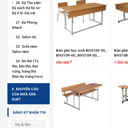
20. Kệ Thư viện-
Kệ sách-Kệ hồ sơ-
Kệ V lỗ-Giá sắt
21. Kệ Phòng
Khách
22. Salon Gỗ
23. Sofa nệm-
Bàn ghế học sinh BHS109-3G,
Bàn ghế
Salon nệm
BHS109-4G, BHS109-5G,
BHS108-
BHS109-6G, GHS109-3G,
BHS108-
24. Đồ thờ (Tủ
₫
990.000
1.050.0
GHS109-4G, GHS109-5G,
GHS108-
thờ, bàn thờ, bàn
GHS109-6G
GHS108
Xem chi tiết
Xem chi
cúng, trang thờ
thần tài, trang treo)
X. KHUYẾN CÁO
CỦA NHÀ SẢN
XUẤT
ĐĂNG KÝ NHẬN TIN