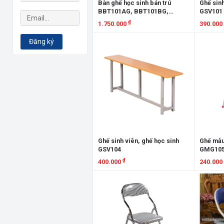
Bàn ghế học sinh bán trú
Ghế sinh
BBT101AG, BBT101BG,
GSV101
BBT101CG
₫
1.750.000
390.000
Xem chi tiết
Xem chi
Đăng ký
Ghế sinh viên, ghế học sinh
Ghế mẫu
GSV104
GMG10
₫
400.000
240.000
Xem chi tiết
Xem chi