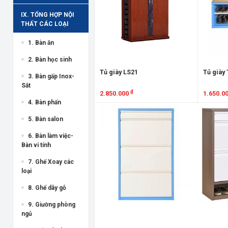
IX. TỔNG HỢP NỘI
THẤT CÁC LOẠI
1. Bàn ăn
2. Bàn học sinh
Tủ giày LS21
Tủ giày
3. Bàn gấp Inox-
Sắt
₫
2.850.000
1.650.0
4. Bàn phấn
Xem chi tiết
Xem chi
5. Bàn salon
6. Bàn làm việc-
Bàn vi tính
7. Ghế Xoay các
loại
8. Ghế dây gỗ
9. Giường phòng
ngủ