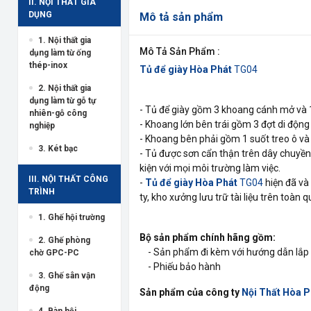
II. NỘI THẤT GIA
DỤNG
Mô tả sản phẩm
1. Nội thất gia
Mô Tả Sản Phẩm :
dụng làm từ ống
thép-inox
Tủ để giày Hòa Phát
TG04
2. Nội thất gia
dụng làm từ gỗ tự
- Tủ để giày gồm 3 khoang cánh mở và 
nhiên-gỗ công
- Khoang lớn bên trái gồm 3 đợt di động 
nghiệp
- Khoang bên phải gồm 1 suốt treo ô và 
3. Két bạc
- Tủ được sơn cẩn thận trên dây chuyền
kiện với mọi môi trường làm việc.
III. NỘI THẤT CÔNG
-
Tủ để giày Hòa Phát
TG04
hiện đã và
TRÌNH
ty, kho xưởng lưu trữ tài liệu trên toàn q
1. Ghế hội trường
Bộ sản phẩm chính hãng gồm:
2. Ghế phòng
- Sản phẩm đi kèm với hướng dẫn lắp 
chờ GPC-PC
- Phiếu bảo hành
3. Ghế sân vận
động
Sản phẩm của công ty
Nội Thất Hòa 
4. Bàn hội