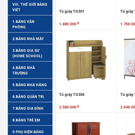
VIII. THẾ GIỚI BẢNG
VIẾT
Tủ giày TG301
Tủ giày
1.BẢNG VĂN
₫
1.480.000
1.750.0
PHÒNG
Xem chi tiết
Xem chi
2.BẢNG NHÀ MÁY
3.BẢNG GIA SƯ
(HOME SCHOOL)
4.BẢNG NHÀ
TRƯỜNG
5.BẢNG NHÀ HÀNG
Tủ giày TG304
Tủ giày
6.BẢNG QUẢN TRỊ
₫
2.580.000
2.690.0
7.BẢNG GIA ĐÌNH
Xem chi tiết
Xem chi
8.BẢNG TRẺ EM
9.PHỤ KIỆN BẢNG