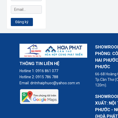
Đăng ký
SHOWROOM
PHÒNG: C
HAI PHƯỚC
THÔNG TIN LIÊN HỆ
PHƯỚC
Hotline 1:
0916 861 077
66-68 Hoàng 
Hotline 2:
0915 786 788
Tp.Cần Thơ (
Email:
dntnhaiphuoc@yahoo.com.vn
120m).
SHOWROOM
XUẤT: NỘI
PHƯỚC - N
(HOÀ PHÁT