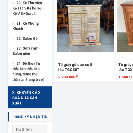
20. Kệ Thư viện-
Kệ sách-Kệ hồ sơ-
Kệ V lỗ-Giá sắt
21. Kệ Phòng
Khách
22. Salon Gỗ
23. Sofa nệm-
Salon nệm
24. Đồ thờ (Tủ
Tủ giày gỗ cao su 8
Tủ giày
thờ, bàn thờ, bàn
tâc TGCS8T
tấc TG
cúng, trang thờ
₫
2.200.000
1.500.0
thần tài, trang treo)
Xem chi tiết
Xem chi
X. KHUYẾN CÁO
CỦA NHÀ SẢN
XUẤT
ĐĂNG KÝ NHẬN TIN