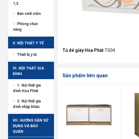
1,2
Bàn sinh viên
Phòng chức
năng
V. NỘI THẤT Y TẾ
Tủ để giày Hòa Phát
TG04
Thiết bị y tế
VI. NỘI THẤT GIA
ĐÌNH
Sản phẩm liên quan
1. Nội thất gia
đình Hòa PHát
2. Nội thất gia
đình nhập khẩu
VII. HƯỚNG DẪN SỬ
DỤNG VÀ BẢO
QUẢN