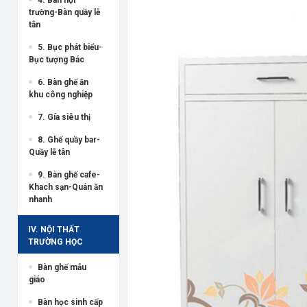
trường-Bàn quầy lễ
tân
5. Bục phát biểu-
Bục tượng Bác
6. Bàn ghế ăn
khu công nghiệp
7. Gía siêu thị
8. Ghế quầy bar-
Quầy lễ tân
9. Bàn ghế cafe-
Khach sạn-Quán ăn
nhanh
IV. NỘI THẤT
TRƯỜNG HỌC
Bàn ghế mẫu
giáo
Bàn học sinh cấp