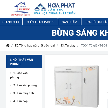
TRANG CHỦ
CHÍNH SÁCH&QĐ
SẢN PHẨM
TRẢ GÓP 0% LÃI
BỪNG SÁNG K
IX. Tổng hợp nội thất các loại
13. Tủ giày
TG04 Tủ giày TG04
I. NỘI THẤT VĂN
PHÒNG
1. Ghế văn
phòng
2. Bàn văn phòng
3. Bàn máy tính
4. Bàn họp