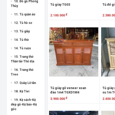
10. Đồ gỗ Phong
Tủ giày TG03
Tủ để g
Thủy
11. Tủ quần áo
₫
2.100.000
2.380.0
12. Tủ hồ sơ
Xem chi tiết
Xem chi
13. Tủ giày
14. Tủ thờ
14. Tủ rượu
15. Trang thờ
Thần tài-Thổ địa
16. Trang thờ
Treo
17. Quầy Lễ tân
Tủ giày gỗ veneer xoan
Tủ giày
18. Kệ Tivi
đào 1m4 TGXD1M4
su 1m 
₫
3.900.000
2.400.0
19. Kệ sách-Kệ
dép gỗ-Kệ báo-Kệ
Xem chi tiết
Xem chi
góc