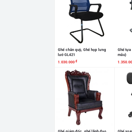
Ghế chân quỳ, Ghế họp lưng
Ghế tựa 
lướ GL421
mẫu)
₫
1.030.000
1.350.0
Xem chi tiết
Xem chi
Ghế giám đốc, ghế lãnh đạo
Ghế xoa