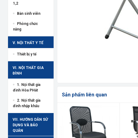
1,2
Bàn sinh viên
Phòng chức
năng
V. NỘI THẤT Y TẾ
Thiết bị y tế
VI. NỘI THẤT GIA
ĐÌNH
1. Nội thất gia
đình Hòa PHát
Sản phẩm liên quan
2. Nội thất gia
đình nhập khẩu
VII. HƯỚNG DẪN SỬ
DỤNG VÀ BẢO
QUẢN