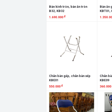
Bàn kính tròn, bàn ăn tròn
Bàn ăn g
B32, KB32
KBT01,
₫
1.690.000
1.350.0
Xem chi tiết
Xem chi
Chân bàn gấp, chân bàn xếp
Chân bà
KBE01
KBE09
₫
550.000
360.000
Xem chi tiết
Xem chi