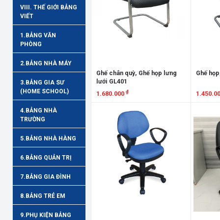
VIII. THẾ GIỚI BẢNG
VIẾT
1.BẢNG VĂN
PHÒNG
2.BẢNG NHÀ MÁY
Ghế chân quỳ, Ghế họp lưng
Ghế họp
lưới GL401
3.BẢNG GIA SƯ
(HOME SCHOOL)
₫
1.680.000
1.450.0
Xem chi tiết
Xem chi
4.BẢNG NHÀ
TRƯỜNG
5.BẢNG NHÀ HÀNG
6.BẢNG QUẢN TRỊ
7.BẢNG GIA ĐÌNH
8.BẢNG TRẺ EM
9.PHỤ KIỆN BẢNG