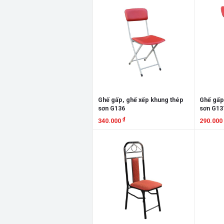
Ghế gấp, ghế xếp khung thép
Ghế gấp
sơn G136
sơn G13
₫
340.000
290.000
Xem chi tiết
Xem chi