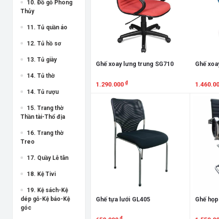
10. Đồ gỗ Phong
Thủy
11. Tủ quần áo
12. Tủ hồ sơ
13. Tủ giày
Ghế xoay lưng trung SG710
Ghế xoa
14. Tủ thờ
₫
1.290.000
1.460.0
14. Tủ rượu
Xem chi tiết
Xem chi
15. Trang thờ
Thần tài-Thổ địa
16. Trang thờ
Treo
17. Quầy Lễ tân
18. Kệ Tivi
19. Kệ sách-Kệ
Ghế tựa lưới GL405
Ghế họp
dép gỗ-Kệ báo-Kệ
góc
₫