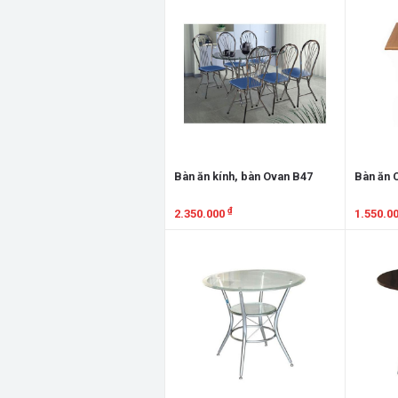
Bàn ăn kính, bàn Ovan B47
Bàn ăn 
₫
2.350.000
1.550.0
Xem chi tiết
Xem chi