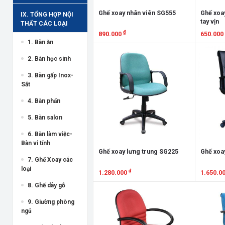
Ghế xoay nhân viên SG555
Ghế xoa
IX. TỔNG HỢP NỘI
tay vịn
THẤT CÁC LOẠI
₫
890.000
650.000
1. Bàn ăn
Xem chi tiết
Xem chi
2. Bàn học sinh
3. Bàn gấp Inox-
Sắt
4. Bàn phấn
5. Bàn salon
6. Bàn làm việc-
Bàn vi tính
Ghế xoay lưng trung SG225
Ghế xoa
7. Ghế Xoay các
loại
₫
1.280.000
1.650.0
8. Ghế dây gỗ
Xem chi tiết
Xem chi
9. Giường phòng
ngủ