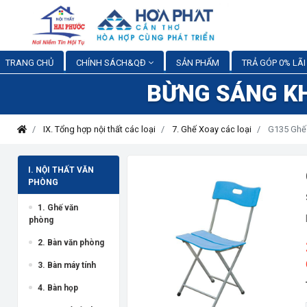
TRANG CHỦ
CHÍNH SÁCH&QĐ
SẢN PHẨM
TRẢ GÓP 0% LÃI
BỪNG SÁNG K
IX. Tổng hợp nội thất các loại
7. Ghế Xoay các loại
G135 Ghế 
I. NỘI THẤT VĂN
PHÒNG
1. Ghế văn
phòng
2. Bàn văn phòng
3. Bàn máy tính
4. Bàn họp