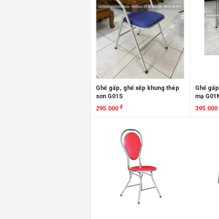
Ghế gấp, ghế xếp khung thép
Ghế gấp
sơn G01S
mạ G01
₫
295.000
395.000
Xem chi tiết
Xem chi