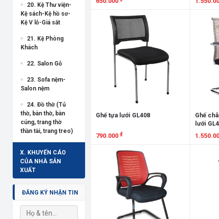
650.000
1.550.0
20. Kệ Thư viện-
Kệ sách-Kệ hồ sơ-
Xem chi tiết
Xem chi
Kệ V lỗ-Giá sắt
21. Kệ Phòng
Khách
22. Salon Gỗ
23. Sofa nệm-
Salon nệm
24. Đồ thờ (Tủ
thờ, bàn thờ, bàn
Ghế tựa lưới GL408
Ghế châ
cúng, trang thờ
lưới GL
thần tài, trang treo)
₫
790.000
1.550.0
Xem chi tiết
Xem chi
X. KHUYẾN CÁO
CỦA NHÀ SẢN
XUẤT
ĐĂNG KÝ NHẬN TIN