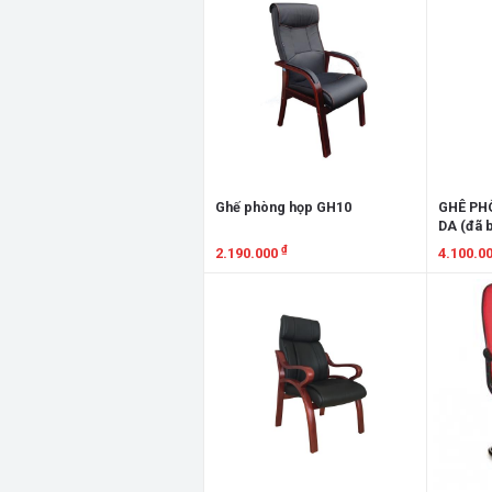
Ghế phòng họp GH10
GHÊ PH
DA (đã 
₫
2.190.000
4.100.0
Xem chi tiết
Xem chi