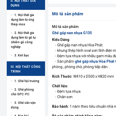
II. NỘI THẤT GIA
DỤNG
Mô tả sản phẩm
1. Nội thất gia
dụng làm từ ống
thép-inox
Mô tả sản phẩm
Ghế gấp nan nhựa G135
2. Nội thất gia
dụng làm từ gỗ tự
Kiểu Dáng
nhiên-gỗ công
- Ghế gấp nan nhựa Hòa Phát.
nghiệp
- khung thép hình oval sơn tĩnh điện 
3. Két bạc
- Đệm tựa nhựa với nhiều gam màu đẹ
- Sản phẩm
ghế gấp nhựa Hòa Phát
phòng , phòng chờ, phòng tiếp dân...
III. NỘI THẤT CÔNG
TRÌNH
Kích Thước:
W410 x D500 x H820 mm
1. Ghế hội trường
Chất liệu:
2. Ghế phòng
- Đệm tựa nhựa
chờ GPC-PC
- Chân sơn
3. Ghế sân vận
Bảo hành:
1 năm theo tiêu chuẩn nhà 
động
Bộ sản phẩm chính hãng gồm:
4. Bàn hội