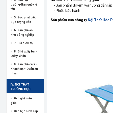
trường-Bàn quầy lễ
- Sản phẩm đi kèm với hướng dẫn lắp 
tân
- Phiếu bảo hành
5. Bục phát biểu-
Sản phẩm của công ty
Nội Thất Hòa 
Bục tượng Bác
6. Bàn ghế ăn
khu công nghiệp
7. Gía siêu thị
8. Ghế quầy bar-
Quầy lễ tân
9. Bàn ghế cafe-
Khach sạn-Quán ăn
nhanh
IV. NỘI THẤT
TRƯỜNG HỌC
Bàn ghế mẫu
giáo
Bàn học sinh cấp