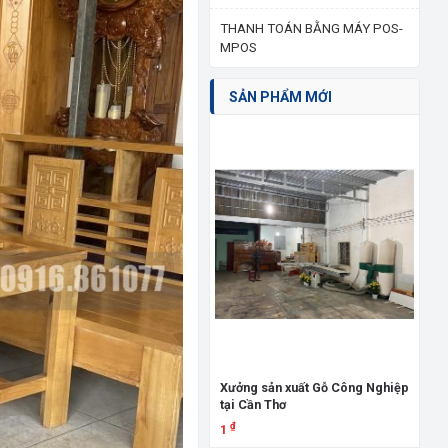
THANH TOÁN BẰNG MÁY POS-
MPOS
SẢN PHẨM MỚI
Giư
đấ
3.
Xưởng sản xuất Gỗ Công Nghiệp
tại Cần Thơ
X
₫
1