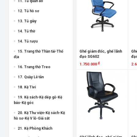
11. Tủ quần áo
12. Tủ hồ sơ
13. Tủ giày
14. Tủ thờ
14. Tủ rượu
Ghế giám đốc, ghế lãnh
Ghế
15. Trang thờ Thần tài-Thổ
đạo SG602
đạ
địa
₫
1.750.000
2.
16. Trang thờ Treo
Xem chi tiết
X
17. Quầy Lễ tân
18. Kệ Tivi
19. Kệ sách-Kệ dép gỗ-Kệ
báo-Kệ góc
20. Kệ Thư viện-Kệ sách-Kệ
hồ sơ-Kệ V lỗ-Giá sắt
21. Kệ Phòng Khách