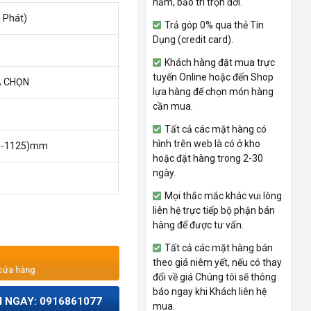
năm, bảo trì trọn đời.
 Phát)
Trả góp 0% qua thẻ Tín
Dụng (credit card).
Khách hàng đặt mua trực
tuyến Online hoặc đến Shop
A CHỌN
lựa hàng để chọn món hàng
cần mua.
Tất cả các mặt hàng có
hình trên web là có ở kho
00-1125)mm
hoặc đặt hàng trong 2-30
ngày.
Mọi thắc mắc khác vui lòng
liên hệ trực tiếp bộ phận bán
hàng để được tư vấn.
Tất cả các mặt hàng bán
theo giá niêm yết, nếu có thay
 cửa hàng
đổi về giá Chúng tôi sẽ thông
báo ngay khi Khách liên hệ
I NGAY: 0916861077
mua.