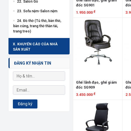
Ghế lãnh đạo, ghế giám
Ghế
22. Salon Gỗ
đốc SG901
đố
23. Sofa nệm-Salon nệm
₫
1.950.000
3.
24. Đồ thờ (Tủ thờ, bàn thờ,
Xem chi tiết
X
bàn cúng, trang thờ thần tài,
trang treo)
X. KHUYẾN CÁO CỦA NHÀ
SẢN XUẤT
ĐĂNG KÝ NHẬN TIN
Ghế lãnh đạo, ghế giám
Ghế
đốc SG909
đố
₫
3.450.000
2.
Đăng ký
Xem chi tiết
X