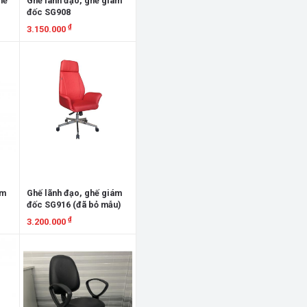
hế
Ghế lãnh đạo, ghế giám
đốc SG908
₫
3.150.000
Xem chi tiết
ám
Ghế lãnh đạo, ghế giám
đốc SG916 (đã bỏ mẫu)
₫
3.200.000
Xem chi tiết