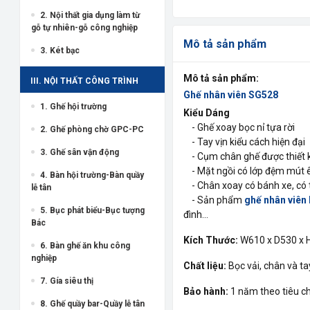
2. Nội thất gia dụng làm từ
gỗ tự nhiên-gỗ công nghiệp
Mô tả sản phẩm
3. Két bạc
Mô tả sản phẩm:
III. NỘI THẤT CÔNG TRÌNH
Ghế nhân viên SG528
1. Ghế hội trường
Kiểu Dáng
- Ghế xoay bọc nỉ tựa rời
2. Ghế phòng chờ GPC-PC
- Tay vịn kiểu cách hiện đại
3. Ghế sân vận động
- Cụm chân ghế được thiết kế
- Mặt ngồi có lớp đệm mút ê
4. Bàn hội trường-Bàn quầy
- Chân xoay có bánh xe, có t
lễ tân
- Sản phẩm
ghế nhân viên
5. Bục phát biểu-Bục tượng
đình...
Bác
Kích Thước:
W610 x D530 x
6. Bàn ghế ăn khu công
nghiệp
Chất liệu:
Bọc vải, chân và t
7. Gía siêu thị
Bảo hành:
1 năm theo tiêu 
8. Ghế quầy bar-Quầy lễ tân