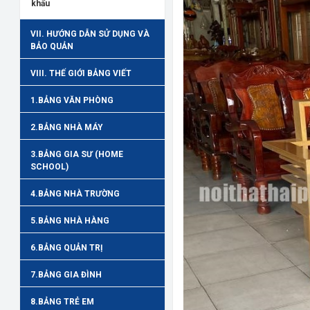
khẩu
VII. HƯỚNG DẪN SỬ DỤNG VÀ
BẢO QUẢN
VIII. THẾ GIỚI BẢNG VIẾT
1.BẢNG VĂN PHÒNG
2.BẢNG NHÀ MÁY
3.BẢNG GIA SƯ (HOME
SCHOOL)
4.BẢNG NHÀ TRƯỜNG
5.BẢNG NHÀ HÀNG
6.BẢNG QUẢN TRỊ
7.BẢNG GIA ĐÌNH
8.BẢNG TRẺ EM