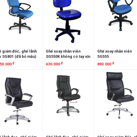
 giám đốc, ghế lãnh
Ghế xoay nhân viên
Ghế xoay nhân viên
o SG801 (đã bỏ mẫu)
SG550K không có tay vịn
SG555
₫
₫
₫
650.000
630.000
890.000
em chi tiết
Xem chi tiết
Xem chi tiết