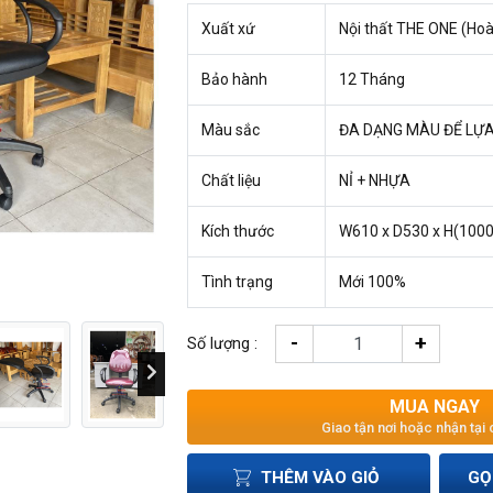
Xuất xứ
Nội thất THE ONE (Hoà
Bảo hành
12 Tháng
Màu sắc
ĐA DẠNG MÀU ĐỂ LỰ
Chất liệu
NỈ + NHỰA
Kích thước
W610 x D530 x H(10
Tình trạng
Mới 100%
-
+
Số lượng :
MUA NGAY
Giao tận nơi hoặc nhận tại
THÊM VÀO GIỎ
GỌ