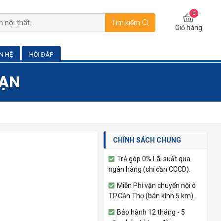
0
Tìm kiếm
Giỏ hàng
ÊN HỆ
HỎI ĐÁP
BẠN
CHÍNH SÁCH CHUNG
Trả góp 0% Lãi suất qua
ngân hàng (chỉ cần CCCD).
Miễn Phí vận chuyển nội ô
TP.Cần Thơ (bán kính 5 km).
Bảo hành 12 tháng - 5