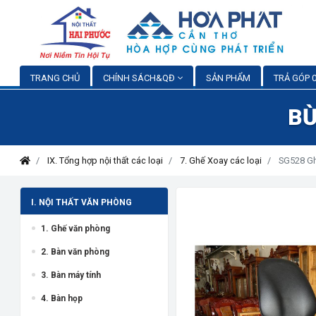
TRANG CHỦ
CHÍNH SÁCH&QĐ
SẢN PHẨM
TRẢ GÓP 0
BỪ
IX. Tổng hợp nội thất các loại
7. Ghế Xoay các loại
SG528 Gh
I. NỘI THẤT VĂN PHÒNG
1. Ghế văn phòng
2. Bàn văn phòng
3. Bàn máy tính
4. Bàn họp