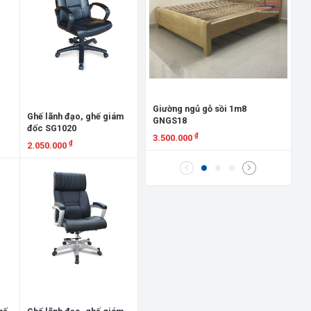
Gi
Đứ
8.
X
Giường ngủ gỗ sồi 1m8
Ghế lãnh đạo, ghế giám
GNGS18
đốc SG1020
₫
3.500.000
₫
2.050.000
Xem chi tiết
Xem chi tiết