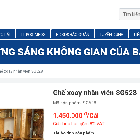
% LÃI
TT POS-MPOS
HDSD&BẢO QUẢN
TUYỂN DỤNG
LI
NG SÁNG KHÔNG GIAN CỦA 
ế xoay nhân viên SG528
Ghế xoay nhân viên SG528
Mã sản phẩm: SG528
₫
1.450.000
/Cái
Giá chưa bao gồm 8% VAT
Thuộc tính sản phẩm