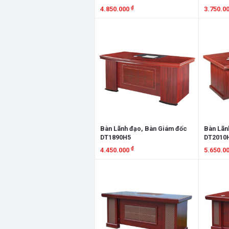
₫
4.850.000
3.750.0
Xem chi tiết
Xem chi
Bàn Lãnh đạo, Bàn Giám đốc
Bàn Lãn
DT1890H5
DT2010
₫
4.450.000
5.650.0
Xem chi tiết
Xem chi