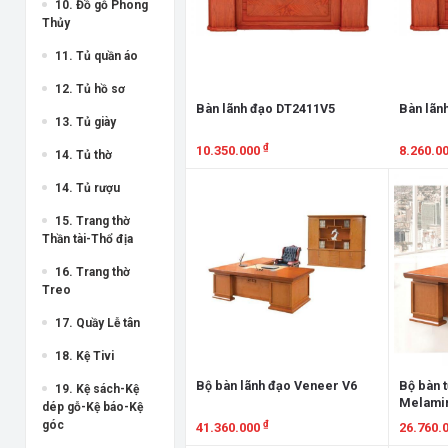
10. Đồ gỗ Phong
Thủy
11. Tủ quần áo
12. Tủ hồ sơ
Bàn lãnh đạo DT2411V5
Bàn lãn
13. Tủ giày
₫
10.350.000
8.260.0
14. Tủ thờ
Xem chi tiết
Xem chi
14. Tủ rượu
15. Trang thờ
Thần tài-Thổ địa
16. Trang thờ
Treo
17. Quầy Lễ tân
18. Kệ Tivi
Bộ bàn lãnh đạo Veneer V6
Bộ bàn 
19. Kệ sách-Kệ
Melami
dép gỗ-Kệ báo-Kệ
góc
₫
41.360.000
26.760.