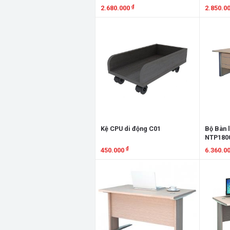
₫
2.680.000
2.850.0
Xem chi tiết
Xem chi
Kệ CPU di động C01
Bộ Bàn 
NTP180
NTTP18
₫
450.000
6.360.0
Xem chi tiết
Xem chi