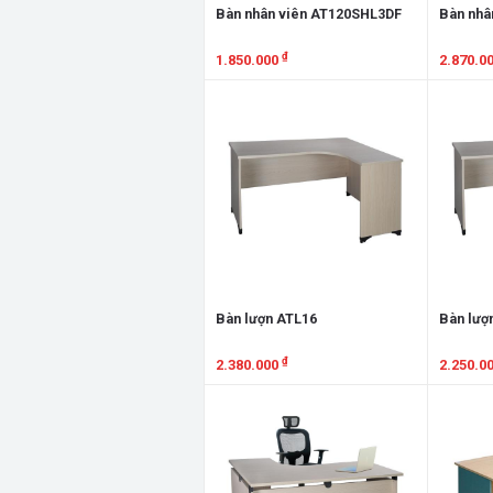
Bàn nhân viên AT120SHL3DF
Bàn nhâ
₫
1.850.000
2.870.0
Xem chi tiết
Xem chi
Bàn lượn ATL16
Bàn lượ
₫
2.380.000
2.250.0
Xem chi tiết
Xem chi