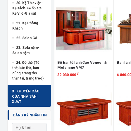
20. Kệ Thư viện-
Xem chi tiết
Xem chi
Kệ sách-Kệ hồ sơ-
Kệ V lỗ-Giá sắt
21. Kệ Phòng
Khách
22. Salon Gỗ
23. Sofa nệm-
Salon nệm
Bộ bàn tủ lãnh đạo Veneer &
Bàn lãn
24. Đồ thờ (Tủ
Melamine VM7
thờ, bàn thờ, bàn
cúng, trang thờ
₫
32.030.000
6.860.0
thần tài, trang treo)
Xem chi tiết
Xem chi
X. KHUYẾN CÁO
CỦA NHÀ SẢN
XUẤT
ĐĂNG KÝ NHẬN TIN