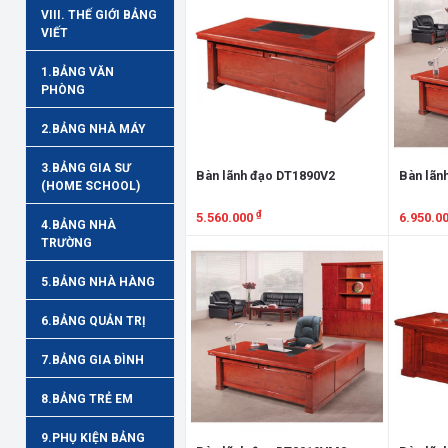
VIII. THẾ GIỚI BẢNG
VIẾT
1.BẢNG VĂN
PHÒNG
2.BẢNG NHÀ MÁY
3.BẢNG GIA SƯ
Bàn lãnh đạo DT1890V2
Bàn lãn
(HOME SCHOOL)
₫
5.560.000
6.950.0
4.BẢNG NHÀ
TRƯỜNG
Xem chi tiết
Xem chi
5.BẢNG NHÀ HÀNG
6.BẢNG QUẢN TRỊ
7.BẢNG GIA ĐÌNH
8.BẢNG TRẺ EM
9.PHỤ KIỆN BẢNG