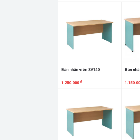
Xem chi tiết
Xem chi
Bàn nhân viên SV140
Bàn nhâ
₫
1.250.000
1.150.0
Xem chi tiết
Xem chi