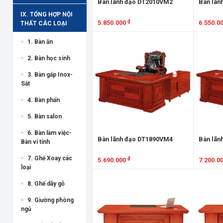
Bàn lãnh đạo DT2010VM2
Bàn lãn
IX. TỔNG HỢP NỘI
₫
5.850.000
6.550.0
THẤT CÁC LOẠI
Xem chi tiết
Xem chi
1. Bàn ăn
2. Bàn học sinh
3. Bàn gấp Inox-
Sắt
4. Bàn phấn
5. Bàn salon
6. Bàn làm việc-
Bàn lãnh đạo DT1890VM4
Bàn lãn
Bàn vi tính
7. Ghế Xoay các
₫
5.690.000
7.200.0
loại
Xem chi tiết
Xem chi
8. Ghế dây gỗ
9. Giường phòng
ngủ