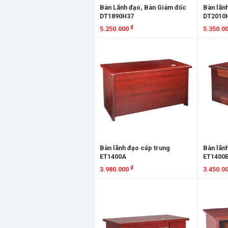
Bàn Lãnh đạo, Bàn Giám đốc
Bàn lãn
DT1890H37
DT2010H
₫
5.250.000
5.350.0
Xem chi tiết
Xem chi
Bàn lãnh đạo cấp trung
Bàn lãn
ET1400A
ET1400
₫
3.980.000
3.450.0
Xem chi tiết
Xem chi