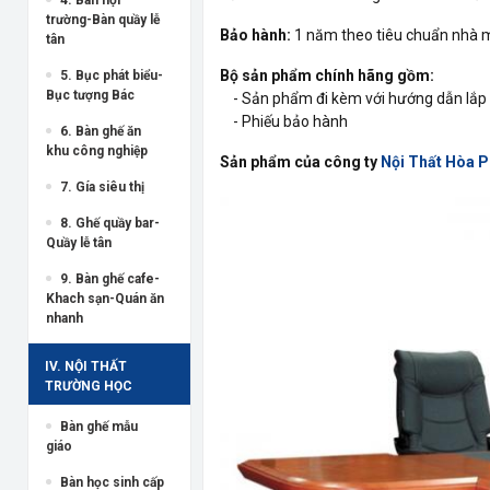
trường-Bàn quầy lễ
Bảo hành:
1 năm theo tiêu chuẩn nhà 
tân
Bộ sản phẩm chính hãng gồm:
5. Bục phát biểu-
Bục tượng Bác
- Sản phẩm đi kèm với hướng dẫn lắp 
- Phiếu bảo hành
6. Bàn ghế ăn
khu công nghiệp
Sản phẩm của công ty
Nội Thất Hòa 
7. Gía siêu thị
8. Ghế quầy bar-
Quầy lễ tân
9. Bàn ghế cafe-
Khach sạn-Quán ăn
nhanh
IV. NỘI THẤT
TRƯỜNG HỌC
Bàn ghế mẫu
giáo
Bàn học sinh cấp