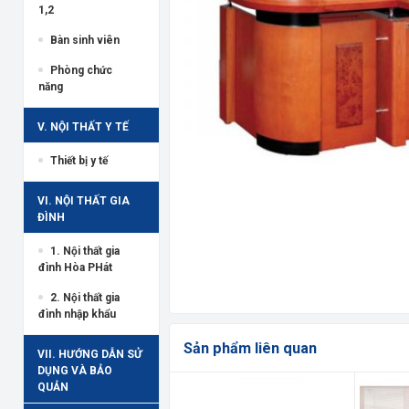
1,2
Bàn sinh viên
Phòng chức
năng
V. NỘI THẤT Y TẾ
Thiết bị y tế
VI. NỘI THẤT GIA
ĐÌNH
1. Nội thất gia
đình Hòa PHát
2. Nội thất gia
đình nhập khẩu
Sản phẩm liên quan
VII. HƯỚNG DẪN SỬ
DỤNG VÀ BẢO
QUẢN