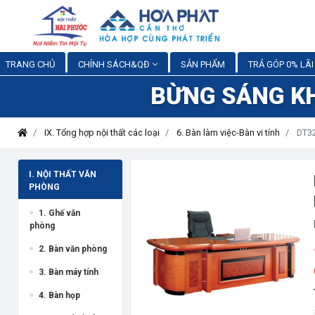
TRANG CHỦ
CHÍNH SÁCH&QĐ
SẢN PHẨM
TRẢ GÓP 0% LÃI
BỪNG SÁNG K
IX. Tổng hợp nội thất các loại
6. Bàn làm việc-Bàn vi tính
DT32
I. NỘI THẤT VĂN
PHÒNG
1. Ghế văn
phòng
2. Bàn văn phòng
3. Bàn máy tính
4. Bàn họp