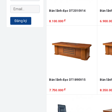
Bàn lãnh đạo DT2010V14
Bàn lãn
₫
Đăng ký
8.100.000
6.900.0
Xem chi tiết
Xem chi
Bàn lãnh đạo DT1890V15
Bàn lãn
₫
7.750.000
8.350.0
Xem chi tiết
Xem chi