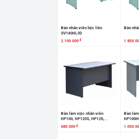
Bàn nhân viên hộc liền
Bàn nhâ
SV140HL3D
₫
2.100.000
1.850.0
Xem chi tiết
Xem chi
Bàn làm việc nhân viên
Bàn làm
HP100, HP120S, HP120,
HP100HL
HP140, HP140S, HP150,
HP120HL
₫
680.000
1.050.0
HP160, HP180S, HP180
HP140SH
HP160HL
Xem chi tiết
Xem chi