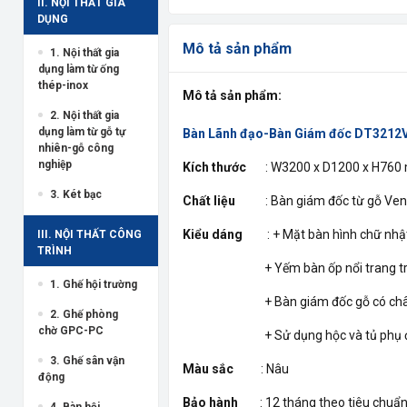
II. NỘI THẤT GIA
DỤNG
Mô tả sản phẩm
1. Nội thất gia
dụng làm từ ống
thép-inox
Mô tả sản phẩm:
2. Nội thất gia
dụng làm từ gỗ tự
Bàn Lãnh đạo-Bàn Giám đốc DT321
nhiên-gỗ công
nghiệp
Kích thước
: W3200 x D1200 x H76
3. Két bạc
Chất liệu
: Bàn giám đốc từ gỗ Ve
Kiểu dáng
: + Mặt bàn hình chữ nhậ
III. NỘI THẤT CÔNG
TRÌNH
+ Yếm bàn ốp nổi trang trí
1. Ghế hội trường
+ Bàn giám đốc gỗ có chân 
2. Ghế phòng
chờ GPC-PC
+ Sử dụng hộc và tủ phụ để tà
3. Ghế sân vận
Màu sắc
: Nâu
động
Bảo hành
: 12 tháng theo tiêu chuẩn n
4. Bàn hội