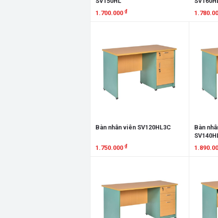
SV150HL
SV160H
₫
1.700.000
1.780.0
Xem chi tiết
Xem chi
Bàn nhân viên SV120HL3C
Bàn nhân
SV140H
₫
1.750.000
1.890.0
Xem chi tiết
Xem chi