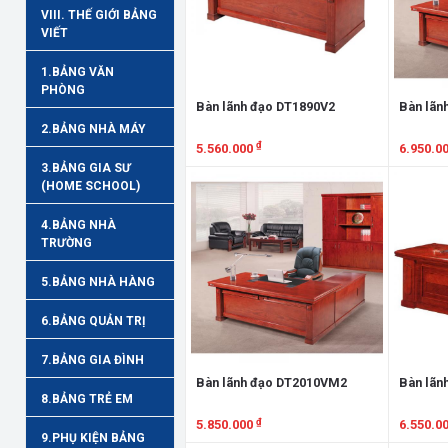
VIII. THẾ GIỚI BẢNG
VIẾT
1.BẢNG VĂN
PHÒNG
Bàn lãnh đạo DT1890V2
Bàn lãn
2.BẢNG NHÀ MÁY
₫
5.560.000
6.950.0
3.BẢNG GIA SƯ
Xem chi tiết
Xem chi
(HOME SCHOOL)
4.BẢNG NHÀ
TRƯỜNG
5.BẢNG NHÀ HÀNG
6.BẢNG QUẢN TRỊ
7.BẢNG GIA ĐÌNH
Bàn lãnh đạo DT2010VM2
Bàn lãn
8.BẢNG TRẺ EM
₫
5.850.000
6.550.0
9.PHỤ KIỆN BẢNG