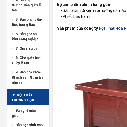
Bộ sản phẩm chình hãng gồm:
trường-Bàn quầy lễ
tân
- Sản phẩm đi kèm với hướng dẫn lắp 
- Phiếu bảo hành
5. Bục phát biểu-
Bục tượng Bác
Sản phẩm của công ty
Nội Thất Hòa 
6. Bàn ghế ăn
khu công nghiệp
7. Gía siêu thị
8. Ghế quầy bar-
Quầy lễ tân
9. Bàn ghế cafe-
Khach sạn-Quán ăn
nhanh
IV. NỘI THẤT
TRƯỜNG HỌC
Bàn ghế mẫu
giáo
Bàn học sinh cấp