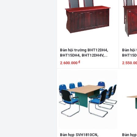
Bàn hội trường BHT12DH4,
Bàn hội
BHT15DH4, BHT12DH4V,
BHT15D
BHT15DH4V
BHT15L
₫
2.600.000
2.550.0
Xem chi tiết
Xem chi
Bàn họp SVH1810CN,
Bàn họ