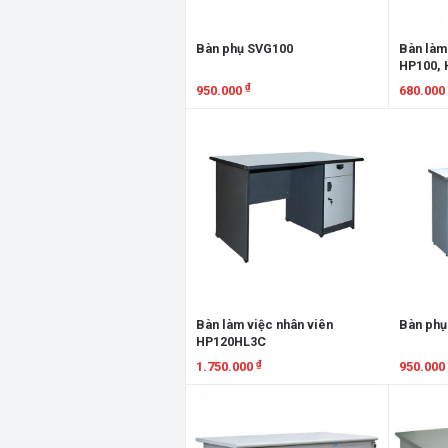
Bàn phụ SVG100
Bàn làm
HP100, 
HP140, 
₫
950.000
680.000
HP160, 
Xem chi tiết
Xem chi
Bàn làm việc nhân viên
Bàn phụ
HP120HL3C
₫
1.750.000
950.000
Xem chi tiết
Xem chi