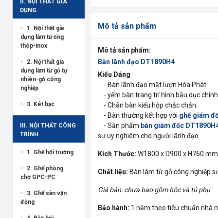
II. NỘI THẤT GIA
DỤNG
Mô tả sản phẩm
1. Nội thất gia
dụng làm từ ống
thép-inox
Mô tả sản phẩm:
Bàn lãnh đạo DT1890H4
2. Nội thất gia
dụng làm từ gỗ tự
Kiểu Dáng
nhiên-gỗ công
- Bàn lãnh đạo mặt lượn Hòa Phát
nghiệp
- yếm bàn trang trí hình bầu dục chính
3. Két bạc
- Chân bàn kiểu hộp chắc chắn.
- Bàn thường kết hợp với
ghế giám đ
- Sản phẩm
bàn giám đốc DT1890H
III. NỘI THẤT CÔNG
TRÌNH
sự uy nghiêm cho người lãnh đạo.
1. Ghế hội trường
Kích Thước:
W1800 x D900 x H760 mm
2. Ghế phòng
Chất liệu:
Bàn làm từ gỗ công nghiệp s
chờ GPC-PC
Giá bán: chưa bao gồm hộc và tủ phụ
3. Ghế sân vận
động
Bảo hành:
1 năm theo tiêu chuẩn nhà 
4. Bàn hội