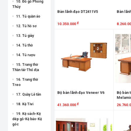
10. Đồ gỗ Phong
Thủy
Bàn lãnh đạo DT2411V5
Bàn lãn
11. Tủ quần áo
₫
10.350.000
8.260.0
12. Tủ hồ sơ
Xem chi tiết
Xem chi
13. Tủ giày
14. Tủ thờ
14. Tủ rượu
15. Trang thờ
Thần tài-Thổ địa
16. Trang thờ
Treo
Bộ bàn lãnh đạo Veneer V6
Bộ bàn 
17. Quầy Lễ tân
Melami
18. Kệ Tivi
₫
41.360.000
26.760.
19. Kệ sách-Kệ
Xem chi tiết
Xem chi
dép gỗ-Kệ báo-Kệ
góc