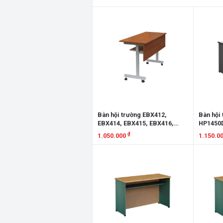
Xem chi tiết
Xem chi
Bàn hội trường EBX412,
Bàn hội
EBX414, EBX415, EBX416,
HP1450D
EBX418
HP1850D
₫
1.050.000
1.150.0
Xem chi tiết
Xem chi