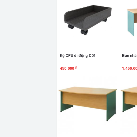
Kệ CPU di động C01
Bàn nhâ
₫
450.000
1.450.0
Xem chi tiết
Xem chi