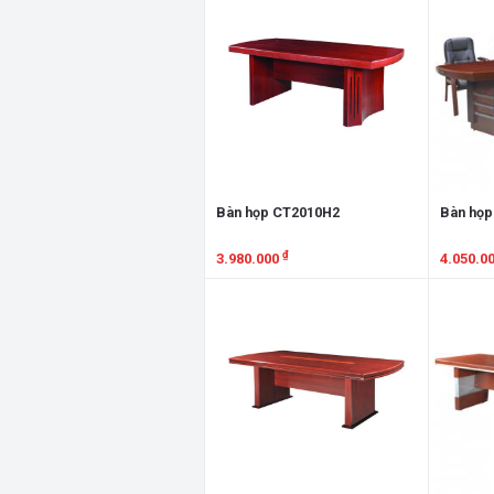
Bàn họp CT2010H2
Bàn họp
₫
3.980.000
4.050.0
Xem chi tiết
Xem chi