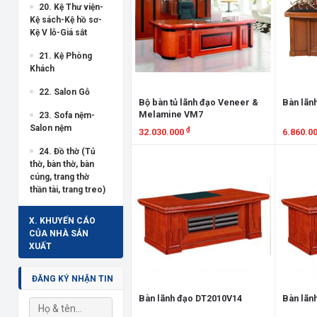
20. Kệ Thư viện-
Kệ sách-Kệ hồ sơ-
Kệ V lỗ-Giá sắt
21. Kệ Phòng
Khách
22. Salon Gỗ
Bộ bàn tủ lãnh đạo Veneer &
Bàn lãn
Melamine VM7
23. Sofa nệm-
Salon nệm
₫
32.030.000
6.860.0
24. Đồ thờ (Tủ
Xem chi tiết
Xem chi
thờ, bàn thờ, bàn
cúng, trang thờ
thần tài, trang treo)
X. KHUYẾN CÁO
CỦA NHÀ SẢN
XUẤT
ĐĂNG KÝ NHẬN TIN
Bàn lãnh đạo DT2010V14
Bàn lãn