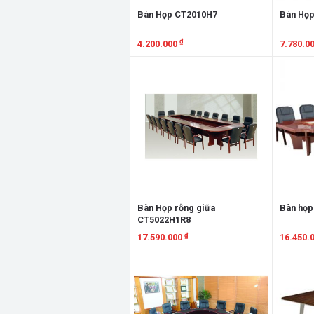
Bàn Họp CT2010H7
Bàn Họ
₫
4.200.000
7.780.0
Xem chi tiết
Xem chi
Bàn Họp rỗng giữa
Bàn họp
CT5022H1R8
₫
17.590.000
16.450.
Xem chi tiết
Xem chi