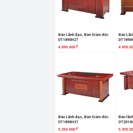
Bàn Lãnh đạo, Bàn Giám đốc
Bàn Lãn
DT1890H27
DT1890
₫
4.890.000
4.950.0
Xem chi tiết
Xem chi
Bàn Lãnh đạo, Bàn Giám đốc
Bàn lãn
DT1890H37
DT2010H
₫
5.250.000
5.350.0