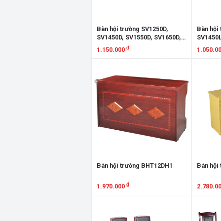
Bàn hội trường SV1250D,
Bàn hội
SV1450D, SV1550D, SV1650D,
SV1450L
SV1850D, SV2050D
SV1850L
₫
1.150.000
1.050.0
Xem chi tiết
Xem chi
Bàn hội trường BHT12DH1
Bàn hội
₫
1.970.000
2.780.0
Xem chi tiết
Xem chi