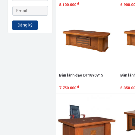
₫
8.100.000
6.900.0
Xem chi tiết
Xem chi
Đăng ký
Bàn lãnh đạo DT1890V15
Bàn lãn
₫
7.750.000
8.350.0
Xem chi tiết
Xem chi