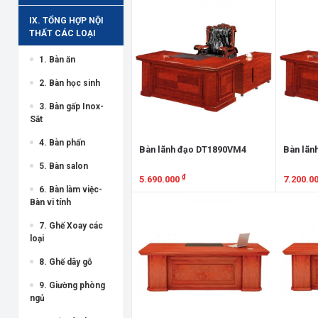
Xem chi tiết
Xem chi
IX. TỔNG HỢP NỘI
THẤT CÁC LOẠI
1. Bàn ăn
2. Bàn học sinh
3. Bàn gấp Inox-
Sắt
4. Bàn phấn
Bàn lãnh đạo DT1890VM4
Bàn lãn
5. Bàn salon
₫
5.690.000
7.200.0
6. Bàn làm việc-
Xem chi tiết
Xem chi
Bàn vi tính
7. Ghế Xoay các
loại
8. Ghế dây gỗ
9. Giường phòng
ngủ