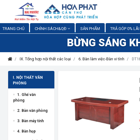
TRANG CHỦ
CHÍNH SÁCH&QĐ
SẢN PHẨM
TRẢ GÓP 0% LÃI
BỪNG SÁNG K
IX. Tổng hợp nội thất các loại
6. Bàn làm việc-Bàn vi tính
DT18
I. NỘI THẤT VĂN
PHÒNG
1. Ghế văn
phòng
2. Bàn văn phòng
3. Bàn máy tính
4. Bàn họp