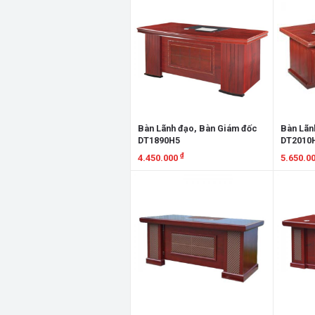
Bàn Lãnh đạo, Bàn Giám đốc
Bàn Lãn
DT1890H5
DT2010
₫
4.450.000
5.650.0
Xem chi tiết
Xem chi