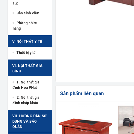
1,2
Bàn sinh viên
Phòng chức
năng
V. NỘI THẤT Y TẾ
Thiết bị y tế
VI. NỘI THẤT GIA
ĐÌNH
1. Nội thất gia
đình Hòa PHát
Sản phẩm liên quan
2. Nội thất gia
đình nhập khẩu
VII. HƯỚNG DẪN SỬ
DỤNG VÀ BẢO
QUẢN