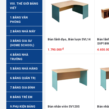
VIII. THẾ GIỚI BẢNG
VIẾT
1.BẢNG VĂN
PHÒNG
2.BẢNG NHÀ MÁY
Bàn lãnh đạo, Bàn lượn SVL14
Bàn lãnh
3.BẢNG GIA SƯ
SVP189
(HOME SCHOOL)
₫
1.790.000
4.650.0
4.BẢNG NHÀ
Xem chi tiết
Xem chi
TRƯỜNG
5.BẢNG NHÀ HÀNG
6.BẢNG QUẢN TRỊ
7.BẢNG GIA ĐÌNH
8.BẢNG TRẺ EM
Bàn nhân viên SV120S
Bàn nhâ
9.PHỤ KIỆN BẢNG