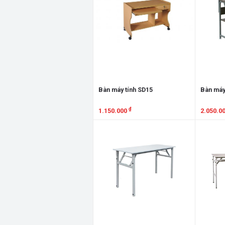
Bàn máy tính SD15
Bàn máy
₫
1.150.000
2.050.0
Xem chi tiết
Xem chi