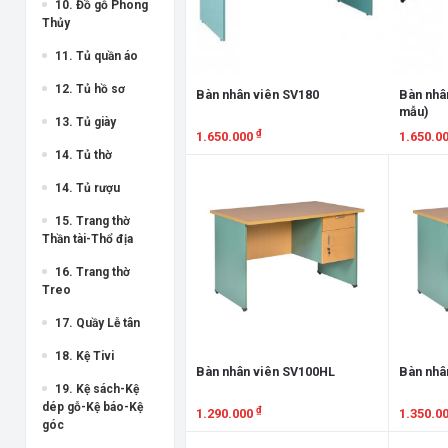
10. Đồ gỗ Phong
Thủy
11. Tủ quần áo
12. Tủ hồ sơ
Bàn nhân viên SV180
Bàn nhâ
mẫu)
13. Tủ giày
₫
1.650.000
1.650.0
14. Tủ thờ
Xem chi tiết
Xem chi
14. Tủ rượu
15. Trang thờ
Thần tài-Thổ địa
16. Trang thờ
Treo
17. Quầy Lễ tân
18. Kệ Tivi
Bàn nhân viên SV100HL
Bàn nhâ
19. Kệ sách-Kệ
dép gỗ-Kệ báo-Kệ
₫
1.290.000
1.350.0
góc
Xem chi tiết
Xem chi