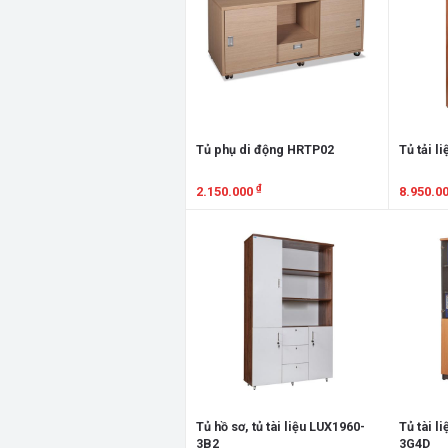
Tủ phụ di động HRTP02
Tủ tải l
₫
2.150.000
8.950.0
Xem chi tiết
Xem chi
Tủ hồ sơ, tủ tài liệu LUX1960-
Tủ tài l
3B2
3G4D