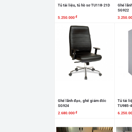
Tủ tài liệu, tủ hồ sơ TU118-21D
Ghế lãn
SG922
₫
5.250.000
3.250.0
Xem chi tiết
Xem chi
Ghế lãnh đạo, ghế giám đốc
Tủ tài li
SG924
TU985-
₫
2.680.000
6.250.0
Xem chi tiết
Xem chi