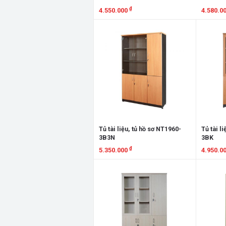
₫
4.550.000
4.580.0
Xem chi tiết
Xem chi
Tủ tài liệu, tủ hồ sơ NT1960-
Tủ tài l
3B3N
3BK
₫
5.350.000
4.950.0
Xem chi tiết
Xem chi