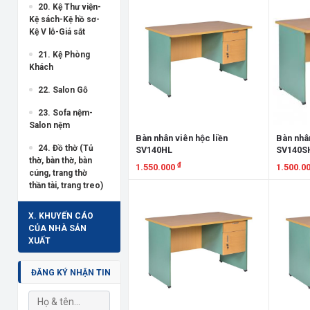
20. Kệ Thư viện-
Kệ sách-Kệ hồ sơ-
Kệ V lỗ-Giá sắt
21. Kệ Phòng
Khách
22. Salon Gỗ
23. Sofa nệm-
Salon nệm
Bàn nhân viên hộc liền
Bàn nhân
24. Đồ thờ (Tủ
SV140HL
SV140S
thờ, bàn thờ, bàn
₫
1.550.000
1.500.0
cúng, trang thờ
thần tài, trang treo)
Xem chi tiết
Xem chi
X. KHUYẾN CÁO
CỦA NHÀ SẢN
XUẤT
ĐĂNG KÝ NHẬN TIN