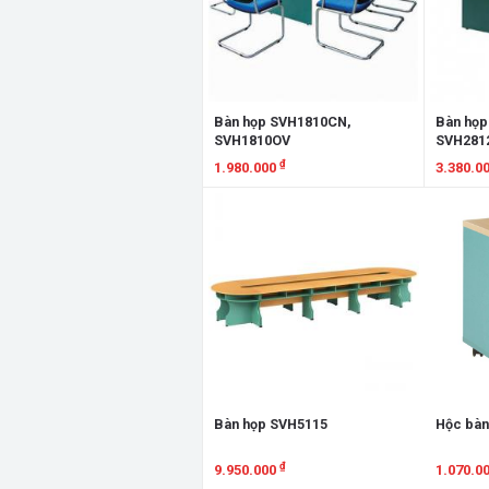
Bàn họp SVH1810CN,
Bàn họp
SVH1810OV
SVH281
₫
1.980.000
3.380.0
Xem chi tiết
Xem chi
Bàn họp SVH5115
Hộc bàn
₫
9.950.000
1.070.0