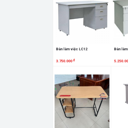
Bàn làm việc LC12
Bàn làm
₫
3.750.000
5.250.0
Xem chi tiết
Xem chi