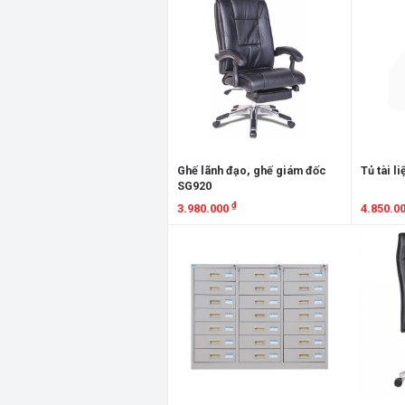
Ghế lãnh đạo, ghế giám đốc
Tủ tài l
SG920
₫
3.980.000
4.850.0
Xem chi tiết
Xem chi