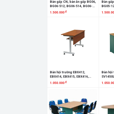
Bàn gấp CN, bàn ăn gấp BG06,
Bàn gấp
BG06-512, BG06-514, BG06-
BG05-12
516, BG06-518, BG06-712
BG05-18
₫
1.500.000
1.500.0
Xem chi tiết
Xem chi
Bàn hội trường EBX412,
Bàn hội
EBX414, EBX415, EBX416,
SV1450L
EBX418
SV1850L
₫
1.050.000
1.050.0
Xem chi tiết
Xem chi