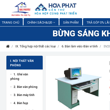
TRANG CHỦ
CHÍNH SÁCH&QĐ
SẢN PHẨM
TRẢ GÓP 0% LÃI
BỪNG SÁNG K
IX. Tổng hợp nội thất các loại
6. Bàn làm việc-Bàn vi tính
SV20
I. NỘI THẤT VĂN
PHÒNG
1. Ghế văn
phòng
2. Bàn văn phòng
3. Bàn máy tính
4. Bàn họp