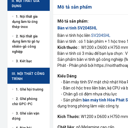
II. NỘI THẤT GIA
DỤNG
Mô tả sản phẩm
1. Nội thất gia
Mô tả sản phẩm:
dụng làm từ ống
thép-inox
Bàn vi tính SV204SHL
Bàn vi tính hộc liền
SV204SHL
2. Nội thất gia
Bàn vi tính : có 1 bàn phím + 1 hộc tre
dụng làm từ gỗ tự
nhiên-gỗ công
Kích thước :
W1200 x D600 x H750 m
nghiệp
Bàn vi tính có 3 màu để bạn lựa chọn : Và
Sản phẩm bàn vi tính gỗ công nghiệp (
3. Két bạc
Phát - Phân phối bởi https://noithatho
III. NỘI THẤT CÔNG
Kiểu Dáng
TRÌNH
- Bàn máy tính SV mặt chữ nhật Hòa 
- Bàn có hộc treo liền bàn, kệ CPU và 
1. Ghế hội trường
- Chân gỗ có đệm nhựa chịu lực
2. Ghế phòng
- Sản phẩm
bàn máy tính Hòa Phát
chờ GPC-PC
dụng trong phòng làm việc công ty.
3. Ghế sân vận
Kích Thước:
W1200 x D600 x H750 mm
động
Chất liệu:
gỗ Melamine cao cấp
4. Bàn hội