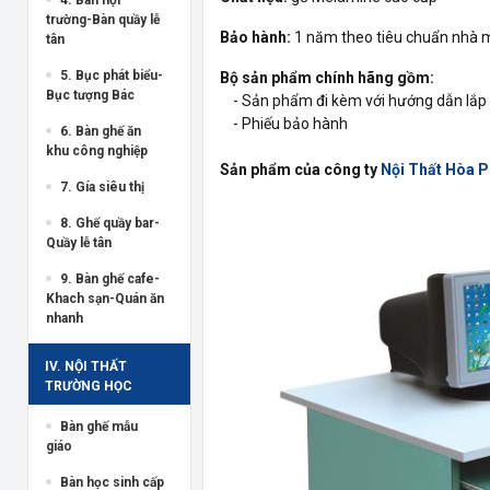
trường-Bàn quầy lễ
Bảo hành:
1 năm theo tiêu chuẩn nhà 
tân
5. Bục phát biểu-
Bộ sản phẩm chính hãng gồm:
Bục tượng Bác
- Sản phẩm đi kèm với hướng dẫn lắp 
- Phiếu bảo hành
6. Bàn ghế ăn
khu công nghiệp
Sản phẩm của công ty
Nội Thất Hòa 
7. Gía siêu thị
8. Ghế quầy bar-
Quầy lễ tân
9. Bàn ghế cafe-
Khach sạn-Quán ăn
nhanh
IV. NỘI THẤT
TRƯỜNG HỌC
Bàn ghế mẫu
giáo
Bàn học sinh cấp