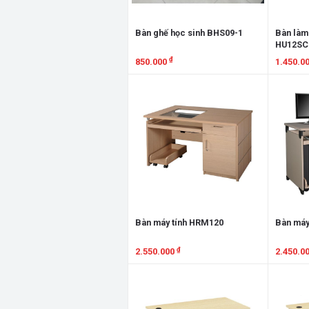
Bàn ghế học sinh BHS09-1
Bàn làm
HU12SC
₫
850.000
1.450.0
Xem chi tiết
Xem chi
Bàn máy tính HRM120
Bàn máy
₫
2.550.000
2.450.0
Xem chi tiết
Xem chi