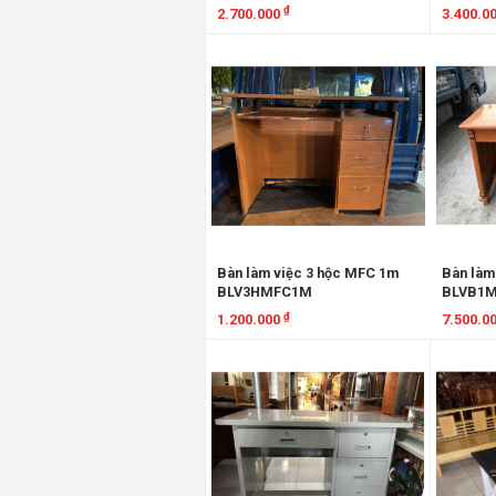
₫
2.700.000
3.400.0
Xem chi tiết
Xem chi
Bàn làm việc 3 hộc MFC 1m
Bàn làm
BLV3HMFC1M
BLVB1
₫
1.200.000
7.500.0
Xem chi tiết
Xem chi