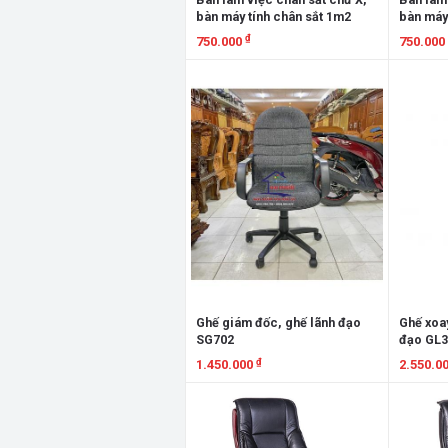
bàn máy tính chân sắt 1m2
bàn máy
₫
750.000
750.000
Xem chi tiết
Xem chi
Ghế giám đốc, ghế lãnh đạo
Ghế xoay
SG702
đạo GL3
₫
1.450.000
2.550.0
Xem chi tiết
Xem chi