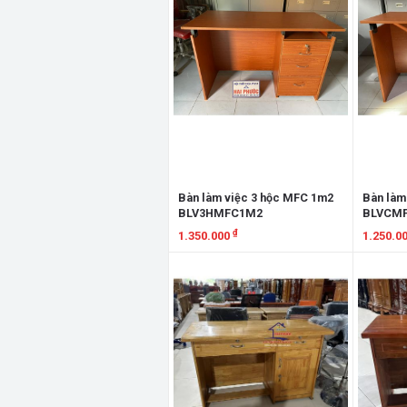
Bàn làm việc 3 hộc MFC 1m2
Bàn làm
BLV3HMFC1M2
BLVCM
₫
1.350.000
1.250.0
Xem chi tiết
Xem chi