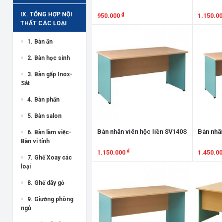
IX. TỔNG HỢP NỘI
₫
950.000
1.150.0
THẤT CÁC LOẠI
Xem chi tiết
Xem chi
1. Bàn ăn
2. Bàn học sinh
3. Bàn gấp Inox-
Sắt
4. Bàn phấn
5. Bàn salon
Bàn nhân viên hộc liền SV140S
Bàn nhâ
6. Bàn làm việc-
Bàn vi tính
₫
1.150.000
1.450.0
7. Ghế Xoay các
loại
Xem chi tiết
Xem chi
8. Ghế dây gỗ
9. Giường phòng
ngủ