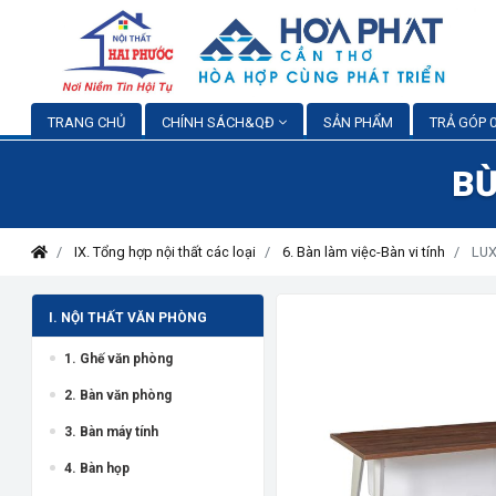
TRANG CHỦ
CHÍNH SÁCH&QĐ
SẢN PHẨM
TRẢ GÓP 0
BỪ
IX. Tổng hợp nội thất các loại
6. Bàn làm việc-Bàn vi tính
LUX
I. NỘI THẤT VĂN PHÒNG
1. Ghế văn phòng
2. Bàn văn phòng
3. Bàn máy tính
4. Bàn họp