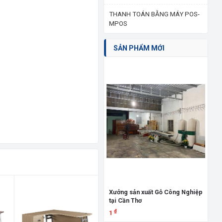
THANH TOÁN BẰNG MÁY POS-
MPOS
SẢN PHẨM MỚI
Giư
đấ
3.
Xưởng sản xuất Gỗ Công Nghiệp
tại Cần Thơ
X
₫
1