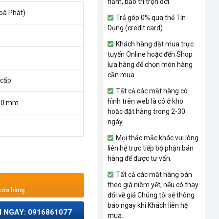
năm, bảo trì trọn đời.
oà Phát)
Trả góp 0% qua thẻ Tín
Dụng (credit card).
Khách hàng đặt mua trực
tuyến Online hoặc đến Shop
lựa hàng để chọn món hàng
cần mua.
 cấp
Tất cả các mặt hàng có
hình trên web là có ở kho
750 mm
hoặc đặt hàng trong 2-30
ngày.
Mọi thắc mắc khác vui lòng
liên hệ trực tiếp bộ phận bán
hàng để được tư vấn.
Tất cả các mặt hàng bán
theo giá niêm yết, nếu có thay
 cửa hàng
đổi về giá Chúng tôi sẽ thông
báo ngay khi Khách liên hệ
I NGAY: 0916861077
mua.