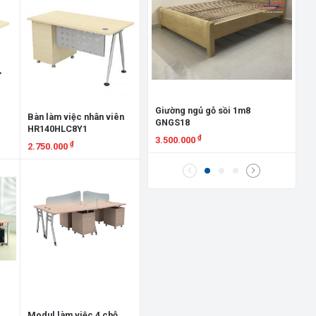
Gi
Đứ
8.
X
Giường ngủ gỗ sồi 1m8
t
Bàn làm việc nhân viên
GNGS18
HR140HLC8Y1
₫
3.500.000
₫
2.750.000
Xem chi tiết
Xem chi tiết
Modul làm việc 4 chỗ