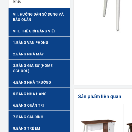
khẩu
VII. HƯỚNG DẪN SỬ DỤNG VÀ
BẢO QUẢN
VIII. THẾ GIỚI BẢNG VIẾT
1.BẢNG VĂN PHÒNG
2.BẢNG NHÀ MÁY
3.BẢNG GIA SƯ (HOME
SCHOOL)
4.BẢNG NHÀ TRƯỜNG
5.BẢNG NHÀ HÀNG
Sản phẩm liên quan
6.BẢNG QUẢN TRỊ
7.BẢNG GIA ĐÌNH
8.BẢNG TRẺ EM