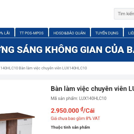
% LÃI
TT POS-MPOS
HDSD&BẢO QUẢN
TUYỂN DỤNG
LI
NG SÁNG KHÔNG GIAN CỦA 
140HLC10 Bàn làm việc chuyên viên LUX140HLC10
Bàn làm việc chuyên viên
Mã sản phẩm: LUX140HLC10
₫
2.950.000
/Cái
Giá chưa bao gồm 8% VAT
Thuộc tính sản phẩm