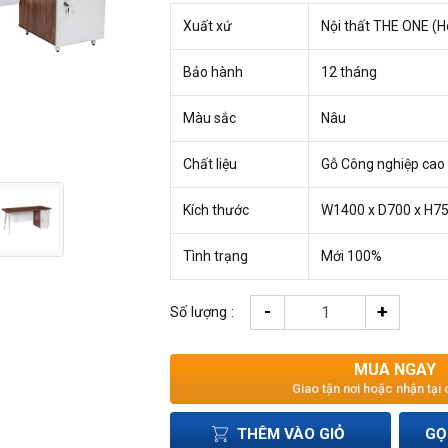
Xuất xứ
Nội thất THE ONE (H
Bảo hành
12 tháng
Màu sắc
Nâu
Chất liệu
Gỗ Công nghiệp cao
Kích thước
W1400 x D700 x H
Tình trạng
Mới 100%
-
+
Số lượng :
MUA NGAY
Giao tận nơi hoặc nhận tại
THÊM VÀO GIỎ
GỌ