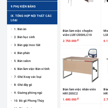
9.PHỤ KIỆN BẢNG
IX. TỔNG HỢP NỘI THẤT CÁC
LOẠI
1. Bàn ăn
Bàn làm việc chuyên
Mod
viên LUX120SHLC10
LU
2. Bàn học sinh
₫
2.750.000
6.
3. Bàn gấp Inox-Sắt
Xem chi tiết
X
4. Bàn phấn
5. Bàn salon
6. Bàn làm việc-Bàn vi tính
7. Ghế Xoay các loại
8. Ghế dây gỗ
Bàn làm việc nhân viên
Bàn
9. Giường phòng ngủ
HR120SC2
HR
₫
1.480.000
2.
10. Đồ gỗ Phong Thủy
Xem chi tiết
X