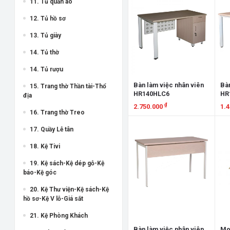
11. Tủ quần áo
12. Tủ hồ sơ
13. Tủ giày
14. Tủ thờ
14. Tủ rượu
Bàn làm việc nhân viên
Bàn
15. Trang thờ Thần tài-Thổ
HR140HLC6
HR
địa
₫
2.750.000
1.
16. Trang thờ Treo
Xem chi tiết
X
17. Quầy Lễ tân
18. Kệ Tivi
19. Kệ sách-Kệ dép gỗ-Kệ
báo-Kệ góc
20. Kệ Thư viện-Kệ sách-Kệ
hồ sơ-Kệ V lỗ-Giá sắt
21. Kệ Phòng Khách
Bàn làm việc nhân viên
Mod