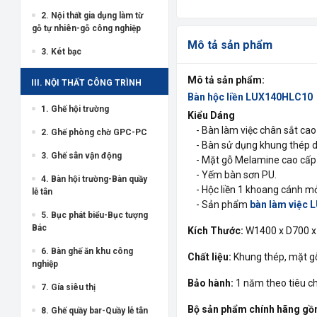
2. Nội thất gia dụng làm từ
gỗ tự nhiên-gỗ công nghiệp
Mô tả sản phẩm
3. Két bạc
Mô tả sản phẩm:
III. NỘI THẤT CÔNG TRÌNH
Bàn hộc liền LUX140HLC10
1. Ghế hội trường
Kiểu Dáng
- Bàn làm việc chân sắt cao
2. Ghế phòng chờ GPC-PC
- Bàn sử dụng khung thép dậ
3. Ghế sân vận động
- Mặt gỗ Melamine cao cấp
- Yếm bàn sơn PU.
4. Bàn hội trường-Bàn quầy
- Hộc liền 1 khoang cánh mở
lễ tân
- Sản phẩm
bàn làm việc
5. Bục phát biểu-Bục tượng
Bác
Kích Thước:
W1400 x D700 
6. Bàn ghế ăn khu công
Chất liệu:
Khung thép, mặt g
nghiệp
Bảo hành:
1 năm theo tiêu 
7. Gía siêu thị
Bộ sản phẩm chính hãng gồ
8. Ghế quầy bar-Quầy lễ tân