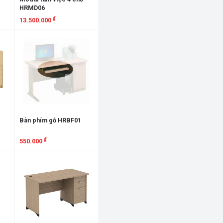
HRMD06
₫
13.500.000
Xem chi tiết
Bàn phím gỗ HRBF01
₫
550.000
Xem chi tiết