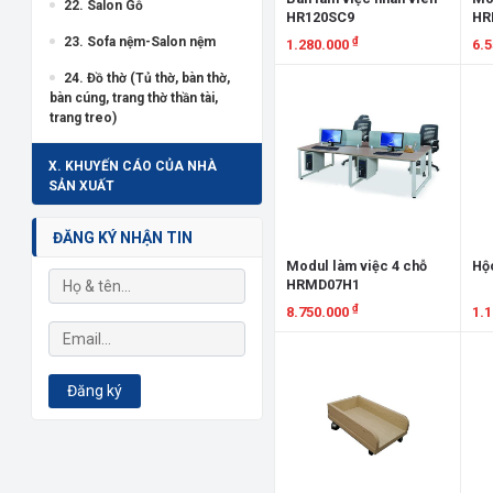
22. Salon Gỗ
HR120SC9
HR
23. Sofa nệm-Salon nệm
₫
1.280.000
6.
24. Đồ thờ (Tủ thờ, bàn thờ,
Xem chi tiết
X
bàn cúng, trang thờ thần tài,
trang treo)
X. KHUYẾN CÁO CỦA NHÀ
SẢN XUẤT
ĐĂNG KÝ NHẬN TIN
Modul làm việc 4 chỗ
Hộ
HRMD07H1
₫
8.750.000
1.
Xem chi tiết
X
Đăng ký