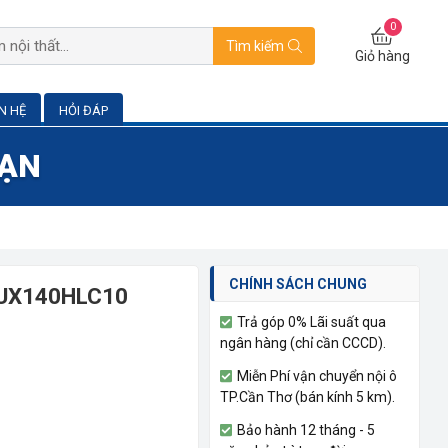
0
Tìm kiếm
Giỏ hàng
ÊN HỆ
HỎI ĐÁP
BẠN
CHÍNH SÁCH CHUNG
 LUX140HLC10
Trả góp 0% Lãi suất qua
ngân hàng (chỉ cần CCCD).
Miễn Phí vận chuyển nội ô
TP.Cần Thơ (bán kính 5 km).
Bảo hành 12 tháng - 5