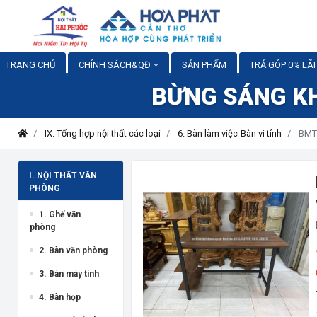
TRANG CHỦ
CHÍNH SÁCH&QĐ
SẢN PHẨM
TRẢ GÓP 0% LÃI
BỪNG SÁNG K
IX. Tổng hợp nội thất các loại
6. Bàn làm việc-Bàn vi tính
BMT3
I. NỘI THẤT VĂN
PHÒNG
1. Ghế văn
phòng
2. Bàn văn phòng
3. Bàn máy tính
4. Bàn họp