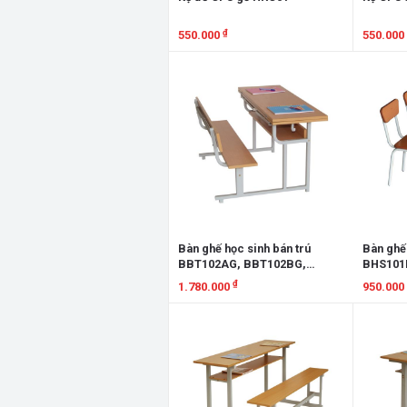
₫
550.000
550.000
Xem chi tiết
Xem chi
Bàn ghế học sinh bán trú
Bàn ghế
BBT102AG, BBT102BG,
BHS101
BBT102CG
GHS101
₫
1.780.000
950.000
Xem chi tiết
Xem chi