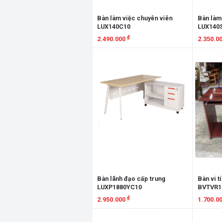
Bàn làm việc chuyên viên
Bàn làm
LUX140C10
LUX140
₫
2.490.000
2.350.0
Xem chi tiết
Xem chi
Bàn lãnh đạo cấp trung
Bàn vi 
LUXP1880YC10
BVTVR
₫
2.950.000
1.700.0
Xem chi tiết
Xem chi