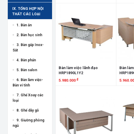
Xem chi tiết
Xem chi
IX. TỔNG HỢP NỘI
THẤT CÁC LOẠI
1. Bàn ăn
2. Bàn học sinh
3. Bàn gấp Inox-
Sắt
4. Bàn phấn
Bàn làm việc lãnh đạo
Bàn làm
5. Bàn salon
HRP1890L1Y2
HRP189
₫
6. Bàn làm việc-
5.980.000
5.960.0
Bàn vi tính
Xem chi tiết
Xem chi
7. Ghế Xoay các
loại
8. Ghế dây gỗ
9. Giường phòng
ngủ