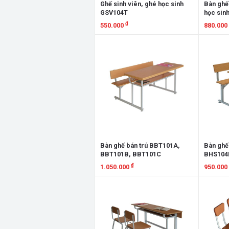
Ghế sinh viên, ghé học sinh
Bàn ghế 
GSV104T
học sin
₫
550.000
880.000
Xem chi tiết
Xem chi
Bàn ghế bán trú BBT101A,
Bàn ghế
BBT101B, BBT101C
BHS104
₫
1.050.000
950.000
Xem chi tiết
Xem chi