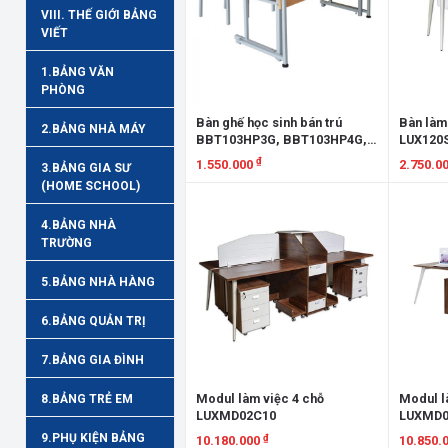
VIII. THẾ GIỚI BẢNG
VIẾT
1.BẢNG VĂN
PHÒNG
Bàn ghế học sinh bán trú
Bàn làm
2.BẢNG NHÀ MÁY
BBT103HP3G, BBT103HP4G,
LUX120
BBT103HP5G, BBT103HP6G,
₫
1.550.000
2.750.0
3.BẢNG GIA SƯ
GBT103HP3G, GBT103HP4G,
(HOME SCHOOL)
GBT103HP5G, GBT103HP6G
Xem chi tiết
Xem chi
4.BẢNG NHÀ
TRƯỜNG
5.BẢNG NHÀ HÀNG
6.BẢNG QUẢN TRỊ
7.BẢNG GIA ĐÌNH
Modul làm việc 4 chỗ
Modul l
8.BẢNG TRẺ EM
LUXMD02C10
LUXMD0
9.PHỤ KIỆN BẢNG
₫
10.180.000
10.850.