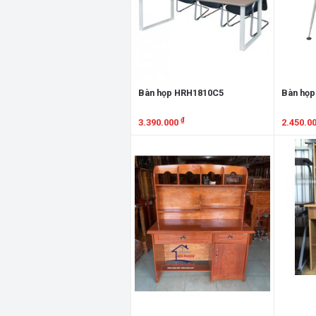
Bàn họp HRH1810C5
Bàn họ
₫
3.390.000
2.450.0
Xem chi tiết
Xem chi