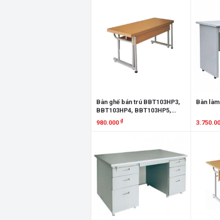
Xem chi tiết
Xem chi
Bàn ghế bán trú BBT103HP3,
Bàn làm
BBT103HP4, BBT103HP5,
BBT103HP6, GBT103HP3,
₫
980.000
3.750.0
GBT103HP4, GBT103HP5,
GBT103HP6
Xem chi tiết
Xem chi