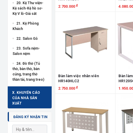
20. Kệ Thư viện-
₫
2.700.000
4.080.0
Kệ sách-Kệ hồ sơ-
Kệ V lỗ-Giá sắt
Xem chi tiết
Xem chi
21. Kệ Phòng
Khách
22. Salon Gỗ
23. Sofa nệm-
Salon nệm
24. Đồ thờ (Tủ
thờ, bàn thờ, bàn
cúng, trang thờ
Bàn làm việc nhân viên
Bàn làm
thần tài, trang treo)
HR140HLC2
HR120S
₫
2.750.000
1.950.0
X. KHUYẾN CÁO
Xem chi tiết
Xem chi
CỦA NHÀ SẢN
XUẤT
ĐĂNG KÝ NHẬN TIN