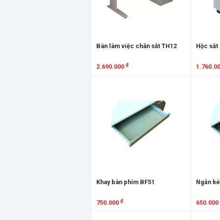
Bàn làm việc chân sắt TH12
Hộc sắt
₫
2.690.000
1.760.0
Xem chi tiết
Xem chi
Khay bàn phím BF51
Ngăn ké
₫
750.000
650.000
Xem chi tiết
Xem chi