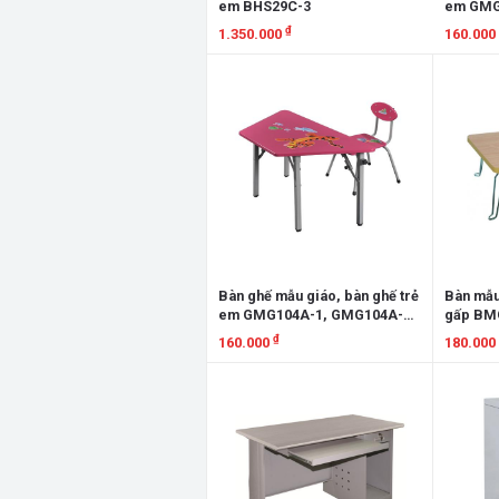
em BHS29C-3
em GMG
GMG101
₫
1.350.000
160.000
BMG101
BMG101
Xem chi tiết
Xem chi
Bàn ghế mẫu giáo, bàn ghế trẻ
Bàn mẫu
em GMG104A-1, GMG104A-2,
gấp BM
GMG104B-1, GMG104B-2,
₫
160.000
180.000
BMG104A-1, BMG104A-2,
BMG104B-1, BMG104B-2
Xem chi tiết
Xem chi