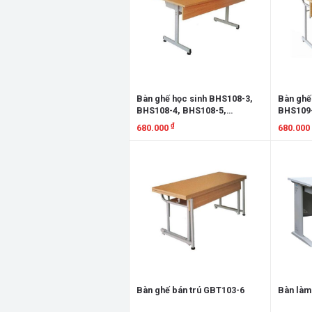
Bàn ghế học sinh BHS108-3,
Bàn ghế
BHS108-4, BHS108-5,
BHS109-
BHS108-6, GHS108-3,
BHS109-
₫
680.000
680.000
GHS108-4, GHS108-5,
GHS109-
GHS108-6
GHS109
Xem chi tiết
Xem chi
Bàn ghế bán trú GBT103-6
Bàn làm