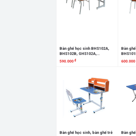
Bàn ghế học sinh BHS102A,
Bàn ghế
BHS102B, GHS102A,
BHS101
GHS102B
GHS101
₫
590.000
600.000
Xem chi tiết
Xem chi
Bàn ghế học sinh, bàn ghế trẻ
Bàn ghế