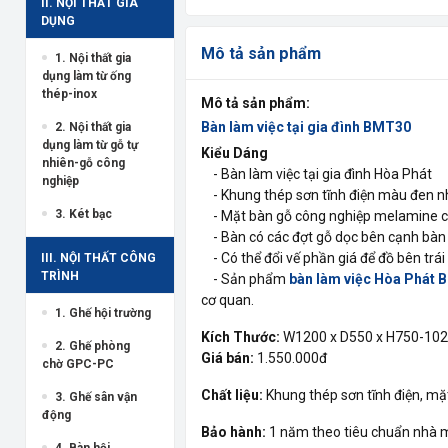
II. NỘI THẤT GIA
DỤNG
Mô tả sản phẩm
1. Nội thất gia
dụng làm từ ống
thép-inox
Mô tả sản phẩm:
Bàn làm việc tại gia đình BMT30
2. Nội thất gia
dụng làm từ gỗ tự
Kiểu Dáng
nhiên-gỗ công
- Bàn làm việc tại gia đình Hòa Phát
nghiệp
- Khung thép sơn tĩnh điện màu đen 
3. Két bạc
- Mặt bàn gỗ công nghiệp melamine c
- Bàn có các đợt gỗ dọc bên cạnh bàn đ
- Có thể đổi vế phần giá để đồ bên trái
III. NỘI THẤT CÔNG
TRÌNH
- Sản phẩm
bàn làm việc Hòa Phát
cơ quan.
1. Ghế hội trường
Kích Thước:
W1200 x D550 x H750-10
2. Ghế phòng
Giá bán:
1.550.000đ
chờ GPC-PC
Chất liệu:
Khung thép sơn tĩnh điện, m
3. Ghế sân vận
động
Bảo hành:
1 năm theo tiêu chuẩn nhà 
4. Bàn hội