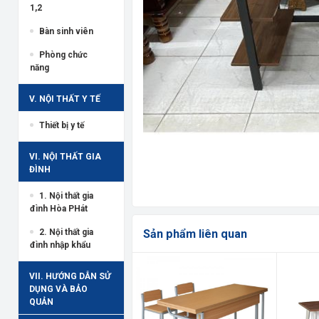
1,2
Bàn sinh viên
Phòng chức
năng
V. NỘI THẤT Y TẾ
Thiết bị y tế
VI. NỘI THẤT GIA
ĐÌNH
1. Nội thất gia
đình Hòa PHát
Sản phẩm liên quan
2. Nội thất gia
đình nhập khẩu
VII. HƯỚNG DẪN SỬ
DỤNG VÀ BẢO
QUẢN