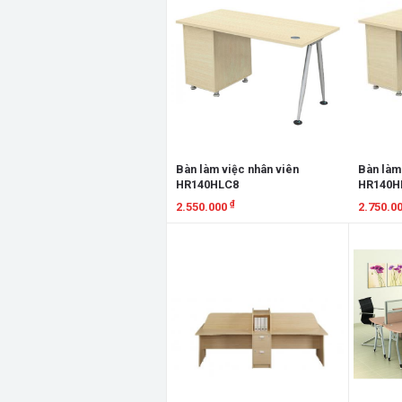
Bàn làm việc nhân viên
Bàn làm
HR140HLC8
HR140H
₫
2.550.000
2.750.0
Xem chi tiết
Xem chi