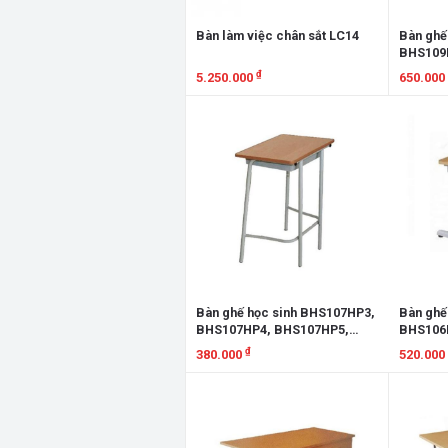
Bàn làm việc chân sắt LC14
Bàn ghế
BHS109
BHS109
₫
5.250.000
650.000
GHS109-
GHS109-
Xem chi tiết
Xem chi
GHS109
Bàn ghế học sinh BHS107HP3,
Bàn ghế
BHS107HP4, BHS107HP5,
BHS106
BHS107HP6, BHS107HP7,
BHS106
₫
380.000
520.000
GHS107-3, GHS107-4,
GHS106-
GHS107-5, GHS107-6,
GHS106-
Xem chi tiết
Xem chi
GHS107HP7
GHS107