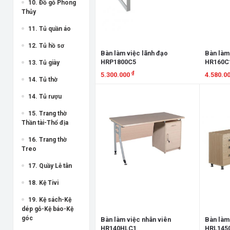
10. Đồ gỗ Phong
Thủy
11. Tủ quần áo
12. Tủ hồ sơ
Bàn làm việc lãnh đạo
Bàn làm
HRP1800C5
HR160C
13. Tủ giày
₫
5.300.000
4.580.0
14. Tủ thờ
Xem chi tiết
Xem chi
14. Tủ rượu
15. Trang thờ
Thần tài-Thổ địa
16. Trang thờ
Treo
17. Quầy Lễ tân
18. Kệ Tivi
19. Kệ sách-Kệ
dép gỗ-Kệ báo-Kệ
góc
Bàn làm việc nhân viên
Bàn làm
HR140HLC1
HRL145