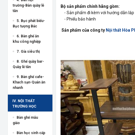
trường-Bàn quầy lễ
Bộ sản phẩm chính hãng gồm:
tân
- Sản phẩm đi kèm với hướng dẫn lắp 
- Phiếu bảo hành
5. Bục phát biểu-
Bục tượng Bác
Sản phẩm của công ty
Nội thất Hòa P
6. Bàn ghế ăn
khu công nghiệp
7. Gía siêu thị
8. Ghế quầy bar-
Quầy lễ tân
9. Bàn ghế cafe-
Khach sạn-Quán ăn
nhanh
IV. NỘI THẤT
TRƯỜNG HỌC
Bàn ghế mẫu
giáo
Bàn học sinh cấp