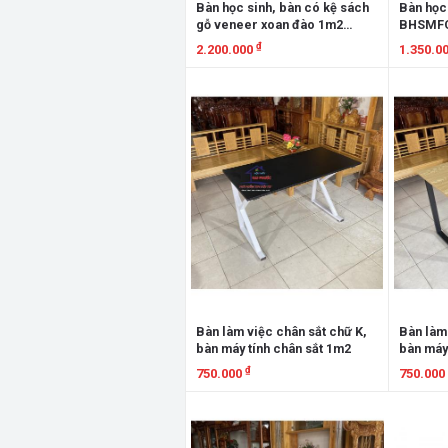
Bàn học sinh, bàn có kệ sách
Bàn học
gỗ veneer xoan đào 1m2
BHSMF
BHSXĐ1M2
₫
2.200.000
1.350.0
Xem chi tiết
Xem chi
Bàn làm việc chân sắt chữ K,
Bàn làm 
bàn máy tính chân sắt 1m2
bàn máy
₫
750.000
750.000
Xem chi tiết
Xem chi