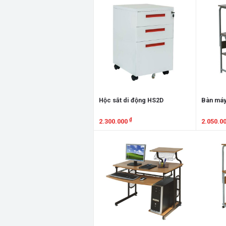
Hộc sắt di động HS2D
Bàn máy
₫
2.300.000
2.050.0
Xem chi tiết
Xem chi