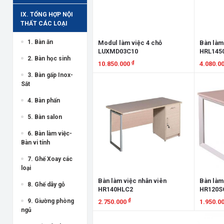
IX. TỔNG HỢP NỘI
THẤT CÁC LOẠI
1. Bàn ăn
Modul làm việc 4 chỗ
Bàn làm
LUXMD03C10
HRL145
2. Bàn học sinh
₫
10.850.000
4.080.0
3. Bàn gấp Inox-
Xem chi tiết
Xem chi
Sắt
4. Bàn phấn
5. Bàn salon
6. Bàn làm việc-
Bàn vi tính
7. Ghế Xoay các
loại
Bàn làm việc nhân viên
Bàn làm
8. Ghế dây gỗ
HR140HLC2
HR120S
₫
9. Giường phòng
2.750.000
1.950.0
ngủ
Xem chi tiết
Xem chi