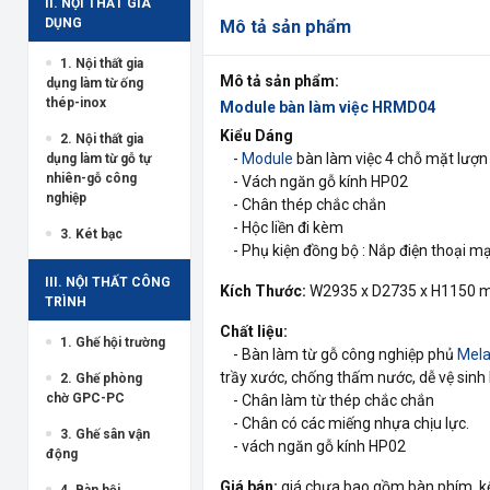
II. NỘI THẤT GIA
DỤNG
Mô tả sản phẩm
1. Nội thất gia
Mô tả sản phẩm:
dụng làm từ ống
thép-inox
Module bàn làm việc HRMD04
Kiểu Dáng
2. Nội thất gia
-
Module
bàn làm việc 4 chỗ mặt lượ
dụng làm từ gỗ tự
nhiên-gỗ công
- Vách ngăn gỗ kính HP02
nghiệp
- Chân thép chắc chắn
- Hộc liền đi kèm
3. Két bạc
- Phụ kiện đồng bộ : Nắp điện thoại mạ
III. NỘI THẤT CÔNG
Kích Thước:
W2935 x D2735 x H1150
TRÌNH
Chất liệu:
1. Ghế hội trường
- Bàn làm từ gỗ công nghiệp phủ
Mel
trầy xước, chống thấm nước, dễ vệ sinh 
2. Ghế phòng
chờ GPC-PC
- Chân làm từ thép chắc chắn
- Chân có các miếng nhựa chịu lực.
3. Ghế sân vận
- vách ngăn gỗ kính HP02
động
Giá bán:
giá chưa bao gồm bàn phím, k
4. Bàn hội