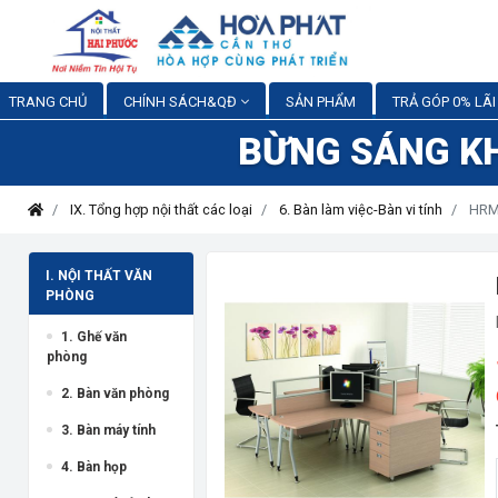
TRANG CHỦ
CHÍNH SÁCH&QĐ
SẢN PHẨM
TRẢ GÓP 0% LÃI
BỪNG SÁNG K
IX. Tổng hợp nội thất các loại
6. Bàn làm việc-Bàn vi tính
HRMD
I. NỘI THẤT VĂN
PHÒNG
1. Ghế văn
phòng
2. Bàn văn phòng
3. Bàn máy tính
4. Bàn họp