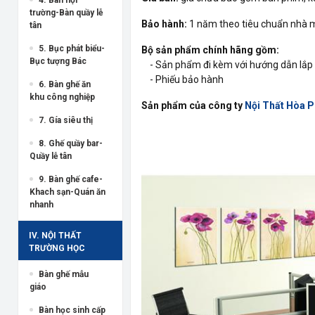
trường-Bàn quầy lễ
Bảo hành:
1 năm theo tiêu chuẩn nhà 
tân
5. Bục phát biểu-
Bộ sản phẩm chính hãng gồm:
Bục tượng Bác
- Sản phẩm đi kèm với hướng dẫn lắp 
- Phiếu bảo hành
6. Bàn ghế ăn
khu công nghiệp
Sản phẩm của công ty
Nội Thất Hòa 
7. Gía siêu thị
8. Ghế quầy bar-
Quầy lễ tân
9. Bàn ghế cafe-
Khach sạn-Quán ăn
nhanh
IV. NỘI THẤT
TRƯỜNG HỌC
Bàn ghế mẫu
giáo
Bàn học sinh cấp