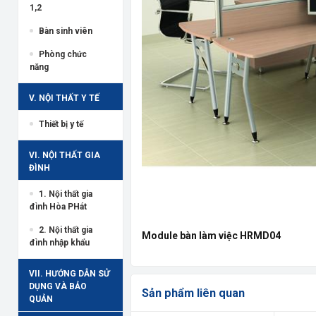
1,2
Bàn sinh viên
Phòng chức
năng
V. NỘI THẤT Y TẾ
Thiết bị y tế
VI. NỘI THẤT GIA
ĐÌNH
1. Nội thất gia
đình Hòa PHát
2. Nội thất gia
Module bàn làm việc HRMD04
đình nhập khẩu
VII. HƯỚNG DẪN SỬ
DỤNG VÀ BẢO
Sản phẩm liên quan
QUẢN