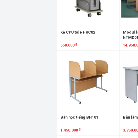
Kệ CPU tole HRC02
Modul l
NTMD01C
₫
550.000
14.950.
Xem chi tiết
Xem chi
Bàn học tiếng BH101
Bàn làm
₫
1.450.000
3.750.0