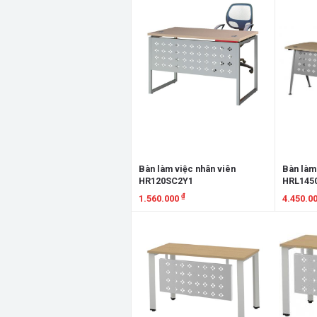
Bàn làm việc nhân viên
Bàn làm
HR120SC2Y1
HRL145
₫
1.560.000
4.450.0
Xem chi tiết
Xem chi