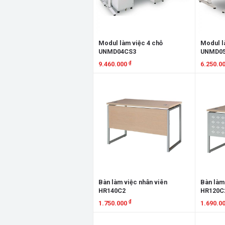
Modul làm việc 4 chỗ
Modul l
UNMD04CS3
UNMD0
₫
9.460.000
6.250.0
Xem chi tiết
Xem chi
Bàn làm việc nhân viên
Bàn làm
HR140C2
HR120C
₫
1.750.000
1.690.0
Xem chi tiết
Xem chi