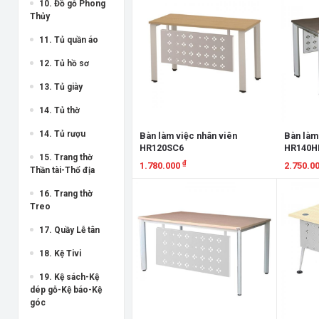
10. Đồ gỗ Phong
Thủy
11. Tủ quần áo
12. Tủ hồ sơ
13. Tủ giày
14. Tủ thờ
14. Tủ rượu
Bàn làm việc nhân viên
Bàn làm
HR120SC6
HR140H
15. Trang thờ
₫
1.780.000
2.750.0
Thần tài-Thổ địa
Xem chi tiết
Xem chi
16. Trang thờ
Treo
17. Quầy Lễ tân
18. Kệ Tivi
19. Kệ sách-Kệ
dép gỗ-Kệ báo-Kệ
góc