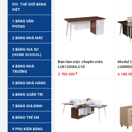
VIII. THẾ GIỚI BẢNG
VIẾT
1.BẢNG VĂN
PHÒNG
2.BẢNG NHÀ MÁY
3.BẢNG GIA SƯ
(HOME SCHOOL)
Bàn làm việc chuyên viên
Modul l
4.BẢNG NHÀ
LUX120SHLC10
LUXMD0
TRƯỜNG
₫
2.750.000
6.180.0
5.BẢNG NHÀ HÀNG
Xem chi tiết
Xem chi
6.BẢNG QUẢN TRỊ
7.BẢNG GIA ĐÌNH
8.BẢNG TRẺ EM
9.PHỤ KIỆN BẢNG