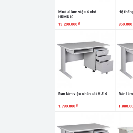
Modul làm việc 4 chỗ
Hệ thốn
HRMD10
₫
13.200.000
850.000
Xem chi tiết
Xem chi
Bàn làm việc chân sắt HU14
Bàn làm
₫
1.780.000
1.880.0
Xem chi tiết
Xem chi