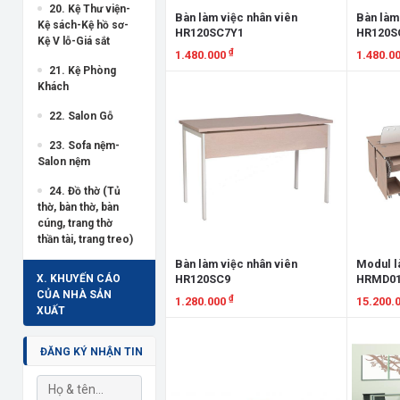
20. Kệ Thư viện-
Bàn làm việc nhân viên
Bàn làm
Kệ sách-Kệ hồ sơ-
HR120SC7Y1
HR120S
Kệ V lỗ-Giá sắt
₫
1.480.000
1.480.0
21. Kệ Phòng
Xem chi tiết
Xem chi
Khách
22. Salon Gỗ
23. Sofa nệm-
Salon nệm
24. Đồ thờ (Tủ
thờ, bàn thờ, bàn
cúng, trang thờ
thần tài, trang treo)
Bàn làm việc nhân viên
Modul l
HR120SC9
HRMD0
X. KHUYẾN CÁO
CỦA NHÀ SẢN
₫
1.280.000
15.200.
XUẤT
Xem chi tiết
Xem chi
ĐĂNG KÝ NHẬN TIN