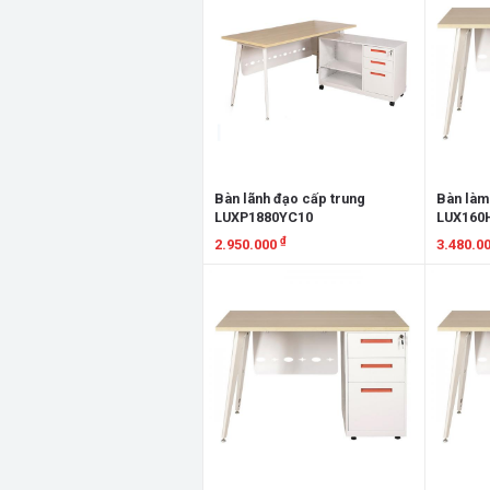
Bàn lãnh đạo cấp trung
Bàn làm
LUXP1880YC10
LUX160
₫
2.950.000
3.480.0
Xem chi tiết
Xem chi