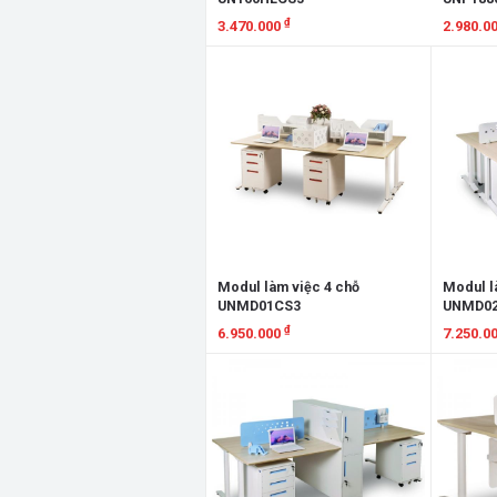
₫
3.470.000
2.980.0
Xem chi tiết
Xem chi
Modul làm việc 4 chỗ
Modul l
UNMD01CS3
UNMD0
₫
6.950.000
7.250.0
Xem chi tiết
Xem chi