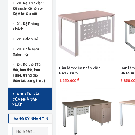
20. Kệ Thư viện-
Xem chi tiết
Xem chi
Kệ sách-Kệ hồ sơ-
Kệ V lỗ-Giá sắt
21. Kệ Phòng
Khách
22. Salon Gỗ
23. Sofa nệm-
Salon nệm
24. Đồ thờ (Tủ
Bàn làm việc nhân viên
Bàn làm
thờ, bàn thờ, bàn
HR120SC5
HR140H
cúng, trang thờ
₫
1.950.000
2.850.0
thần tài, trang treo)
Xem chi tiết
Xem chi
X. KHUYẾN CÁO
CỦA NHÀ SẢN
XUẤT
ĐĂNG KÝ NHẬN TIN