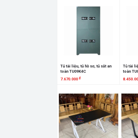
Xem chi tiết
Xem chi
Tủ tài liệu, tủ hồ sơ, tủ sắt an
Tủ tài li
toàn TU09K4C
toàn TU
₫
7.670.000
8.450.0
Xem chi tiết
Xem chi