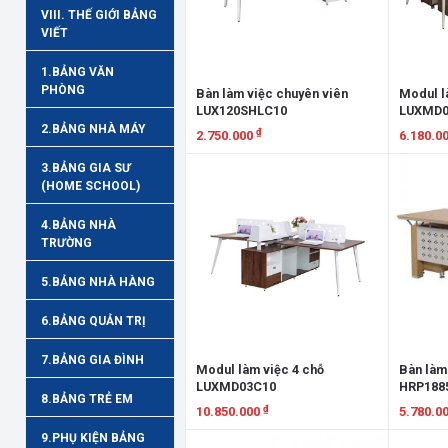
VIII. THẾ GIỚI BẢNG
VIẾT
1.BẢNG VĂN
PHÒNG
Bàn làm việc chuyên viên
Modul l
LUX120SHLC10
LUXMD0
2.BẢNG NHÀ MÁY
₫
2.750.000
6.180.0
Xem chi tiết
Xem chi
3.BẢNG GIA SƯ
(HOME SCHOOL)
4.BẢNG NHÀ
TRƯỜNG
5.BẢNG NHÀ HÀNG
6.BẢNG QUẢN TRỊ
7.BẢNG GIA ĐÌNH
Modul làm việc 4 chỗ
Bàn làm
LUXMD03C10
HRP188
8.BẢNG TRẺ EM
₫
10.850.000
5.780.0
9.PHỤ KIỆN BẢNG
Xem chi tiết
Xem chi