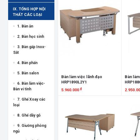
IX. TỔNG HỢP NỘI
THẤT CÁC LOẠI
1. Bàn ăn
2. Bàn học sinh
3. Bàn gấp Inox-
Sắt
4. Bàn phấn
5. Bàn salon
Bàn làm việc lãnh đạo
Bàn làm
HRP1890L2Y1
HRP188
6. Bàn làm việc-
Bàn vi tính
₫
5.960.000
2.950.0
7. Ghế Xoay các
Xem chi tiết
Xem chi
loại
8. Ghế dây gỗ
9. Giường phòng
ngủ