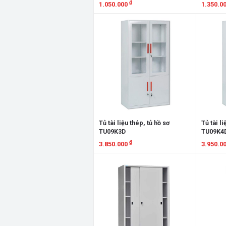
EBX418
₫
1.050.000
1.350.0
Xem chi tiết
Xem chi
Tủ tài liệu thép, tủ hồ sơ
Tủ tài li
TU09K3D
TU09K4
₫
3.850.000
3.950.0
Xem chi tiết
Xem chi