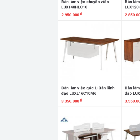
Bàn làm việc chuyên viên
Bàn làm
LUX140HLC10
LUX120
₫
2.950.000
2.850.0
Xem chi tiết
Xem chi
Bàn làm việc góc L-Bàn lãnh
Bàn làm
đạo LUXL16C10M6
đạo LU
₫
3.350.000
3.560.0
Xem chi tiết
Xem chi