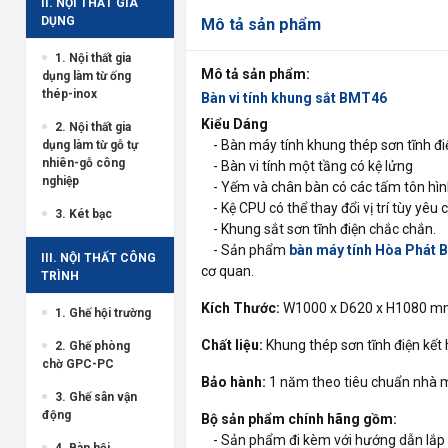
II. NỘI THẤT GIA
DỤNG
Mô tả sản phẩm
1. Nội thất gia
Mô tả sản phẩm:
dụng làm từ ống
thép-inox
Bàn vi tính khung sắt BMT46
Kiểu Dáng
2. Nội thất gia
- Bàn máy tính khung thép sơn tĩnh đi
dụng làm từ gỗ tự
nhiên-gỗ công
- Bàn vi tính một tầng có kệ lửng
nghiệp
- Yếm và chân bàn có các tấm tôn hình b
- Kệ CPU có thể thay đổi vị trí tùy yêu 
3. Két bạc
- Khung sắt sơn tĩnh điện chắc chắn.
- Sản phẩm
bàn máy tính Hòa Phát
III. NỘI THẤT CÔNG
cơ quan.
TRÌNH
Kích Thước:
W1000 x D620 x H1080 
1. Ghế hội trường
Chất liệu:
Khung thép sơn tĩnh điện kết
2. Ghế phòng
chờ GPC-PC
Bảo hành:
1 năm theo tiêu chuẩn nhà 
3. Ghế sân vận
động
Bộ sản phẩm chính hãng gồm:
- Sản phẩm đi kèm với hướng dẫn lắp 
4. Bàn hội