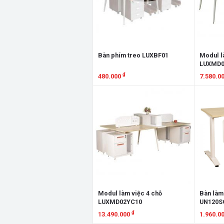
Bàn phím treo LUXBF01
Modul l
LUXMD0
₫
480.000
7.580.0
Xem chi tiết
Xem chi
Modul làm việc 4 chỗ
Bàn làm
LUXMD02YC10
UN120S
₫
13.490.000
1.960.0