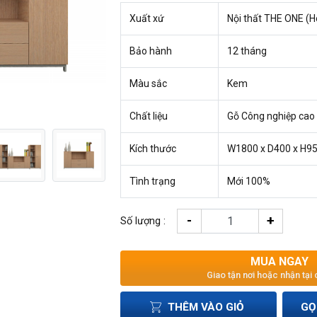
Xuất xứ
Nội thất THE ONE (H
Bảo hành
12 tháng
Màu sắc
Kem
Chất liệu
Gỗ Công nghiệp cao
Kích thước
W1800 x D400 x H
Tình trạng
Mới 100%
-
+
Số lượng :
MUA NGAY
Giao tận nơi hoặc nhận tại
THÊM VÀO GIỎ
GỌ