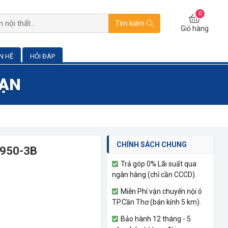
0
Tìm kiếm
Giỏ hàng
ÊN HỆ
HỎI ĐÁP
BẠN
CHÍNH SÁCH CHUNG
HR950-3B
Trả góp 0% Lãi suất qua
ngân hàng (chỉ cần CCCD).
Miễn Phí vận chuyển nội ô
TP.Cần Thơ (bán kính 5 km).
Bảo hành 12 tháng - 5