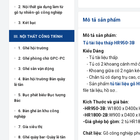
2. Nội thất gia dụng làm từ
gỗ tự nhiên-gỗ công nghiệp
Mô tả sản phẩm
3. Két bạc
Mô tả sản phẩm:
III. NỘI THẤT CÔNG TRÌNH
Tủ tài liệu thấp HR950-3B
1. Ghế hội trường
Kiểu Dáng
- Tủ tài liệu thấp.
2. Ghế phòng chờ GPC-PC
- Tủ có 2 khoang cánh mở ở
3. Ghế sân vận động
- Khoang giữa có 2 ngăn kéo
- Chân tủ có dạng trụ cao, 
4. Bàn hội trường-Bàn quầy
- Sản phẩm
tủ tài liệu gỗ
lễ tân
file tài liệu, hồ sơ...
5. Bục phát biểu-Bục tượng
Bác
Kích Thước và giá bán:
-HR950-3B:
W1800 x D400x 
6. Bàn ghế ăn khu công
-HR1800-2B:
W900 x D400 x
nghiệp
-Giá ghép bộ gồm:
2 tủ HR18
7. Gía siêu thị
Chất liệu:
Gỗ công nghiệp ph
8. Ghế quầy bar-Quầy lễ tân