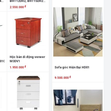
4,
BHT12DH2, BHT15DH2,
Xem chi tiết
BHT12LH2, BHT15LH2
₫
2.550.000
Xem chi tiết
Giư
GN
7.
Hộc bàn di động veneer
010CN,OV,HPH2412CN,OV
M3DV1
X
₫
1.950.000
Sofa góc Hiện Đại HD01
Xem chi tiết
₫
9.500.000
Xem chi tiết