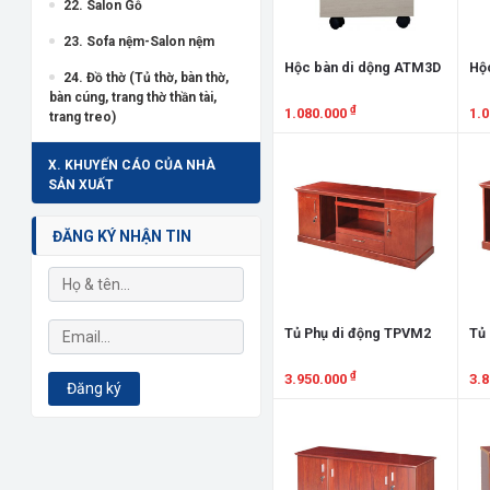
22. Salon Gỗ
23. Sofa nệm-Salon nệm
Hộc bàn di dộng ATM3D
Hộ
24. Đồ thờ (Tủ thờ, bàn thờ,
bàn cúng, trang thờ thần tài,
₫
1.080.000
1.
trang treo)
Xem chi tiết
X
X. KHUYẾN CÁO CỦA NHÀ
SẢN XUẤT
ĐĂNG KÝ NHẬN TIN
Tủ Phụ di động TPVM2
Tủ
₫
3.950.000
3.
Đăng ký
Xem chi tiết
X