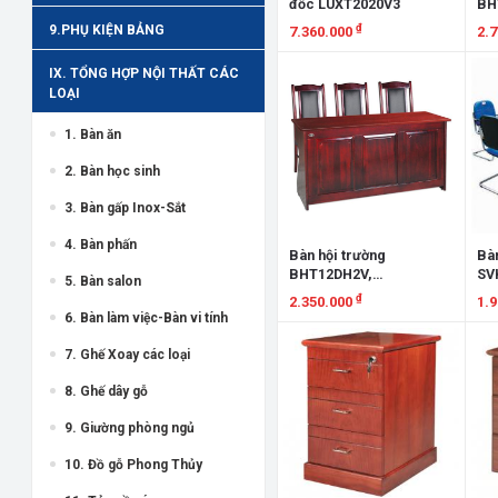
đốc LUXT2020V3
BH
₫
9.PHỤ KIỆN BẢNG
7.360.000
2.
Xem chi tiết
X
IX. TỔNG HỢP NỘI THẤT CÁC
LOẠI
1. Bàn ăn
2. Bàn học sinh
3. Bàn gấp Inox-Sắt
4. Bàn phấn
Bàn hội trường
Bà
BHT12DH2V,
SV
5. Bàn salon
BHT15DH2V,
₫
2.350.000
1.
BHT12LH2V,
6. Bàn làm việc-Bàn vi tính
BHT15LH2V
Xem chi tiết
X
7. Ghế Xoay các loại
8. Ghế dây gỗ
9. Giường phòng ngủ
10. Đồ gỗ Phong Thủy