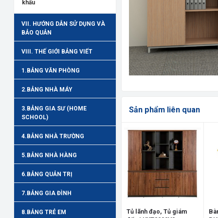
khẩu
VII. HƯỚNG DẪN SỬ DỤNG VÀ
BẢO QUẢN
VIII. THẾ GIỚI BẢNG VIẾT
1.BẢNG VĂN PHÒNG
2.BẢNG NHÀ MÁY
3.BẢNG GIA SƯ (HOME
Sản phẩm liên quan
SCHOOL)
4.BẢNG NHÀ TRƯỜNG
5.BẢNG NHÀ HÀNG
6.BẢNG QUẢN TRỊ
7.BẢNG GIA ĐÌNH
Tủ lãnh đạo, Tủ giám
Bàn
8.BẢNG TRẺ EM