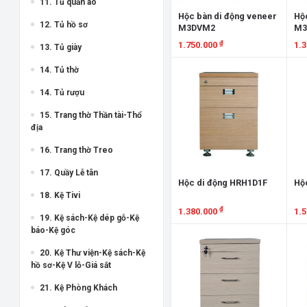
11. Tủ quần áo
Hộc bàn di động veneer
Hộc
12. Tủ hồ sơ
M3DVM2
M3
₫
1.750.000
1.
13. Tủ giày
Xem chi tiết
X
14. Tủ thờ
14. Tủ rượu
15. Trang thờ Thần tài-Thổ
địa
16. Trang thờ Treo
17. Quầy Lễ tân
Hộc di động HRH1D1F
Hộ
18. Kệ Tivi
₫
1.380.000
1.
19. Kệ sách-Kệ dép gỗ-Kệ
báo-Kệ góc
Xem chi tiết
X
20. Kệ Thư viện-Kệ sách-Kệ
hồ sơ-Kệ V lỗ-Giá sắt
21. Kệ Phòng Khách