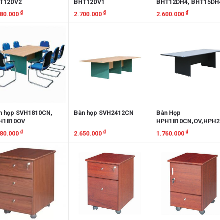
T12DV2
BHT12DV1
BHT12DH4, BHT15DH
BHT12DH4V,
₫
₫
₫
780.000
2.700.000
2.600.000
BHT15DH4V
em chi tiết
Xem chi tiết
Xem chi tiết
n họp SVH1810CN,
Bàn họp SVH2412CN
Bàn Họp
H1810OV
HPH1810CN,OV,HPH2
₫
₫
₫
980.000
2.650.000
1.760.000
em chi tiết
Xem chi tiết
Xem chi tiết