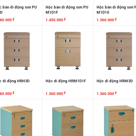
 bàn di động sơn PU
Hộc bàn di động sơn PU
Hộc bàn di động sơn 
D
M1D1F
M1D10
₫
₫
₫
360.000
1.450.000
1.360.000
em chi tiết
Xem chi tiết
Xem chi tiết
c di động HRH3D
Hộc di động HRM1D1F
Hộc di động HRM3D
₫
₫
₫
560.000
1.360.000
1.360.000
em chi tiết
Xem chi tiết
Xem chi tiết