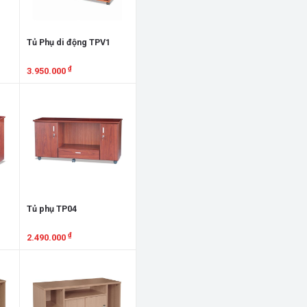
Tủ Phụ di động TPV1
₫
3.950.000
Xem chi tiết
Tủ phụ TP04
₫
2.490.000
Xem chi tiết