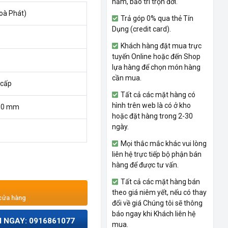
năm, bảo trì trọn đời.
oà Phát)
Trả góp 0% qua thẻ Tín
Dụng (credit card).
Khách hàng đặt mua trực
tuyến Online hoặc đến Shop
lựa hàng để chọn món hàng
cần mua.
 cấp
Tất cả các mặt hàng có
hình trên web là có ở kho
950 mm
hoặc đặt hàng trong 2-30
ngày.
Mọi thắc mắc khác vui lòng
liên hệ trực tiếp bộ phận bán
hàng để được tư vấn.
Tất cả các mặt hàng bán
theo giá niêm yết, nếu có thay
 cửa hàng
đổi về giá Chúng tôi sẽ thông
báo ngay khi Khách liên hệ
I NGAY: 0916861077
mua.