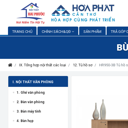
TRANG CHỦ
CHÍNH SÁCH&QĐ
SẢN PHẨM
TRẢ GÓP 0
BỪ
IX. Tổng hợp nội thất các loại
12. Tủ hồ sơ
HR950-3B Tủ hồ sơ
I. NỘI THẤT VĂN PHÒNG
1. Ghế văn phòng
2. Bàn văn phòng
3. Bàn máy tính
4. Bàn họp