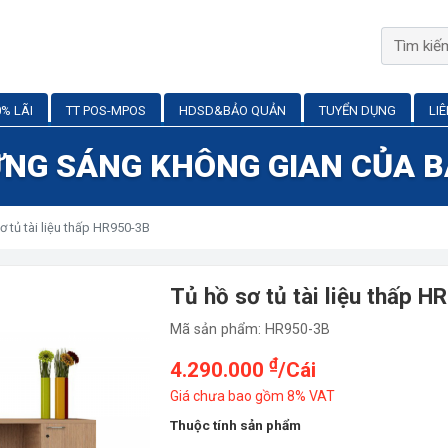
% LÃI
TT POS-MPOS
HDSD&BẢO QUẢN
TUYỂN DỤNG
LI
NG SÁNG KHÔNG GIAN CỦA 
 tủ tài liệu thấp HR950-3B
Tủ hồ sơ tủ tài liệu thấp 
Mã sản phẩm: HR950-3B
₫
4.290.000
/Cái
Giá chưa bao gồm 8% VAT
Thuộc tính sản phẩm