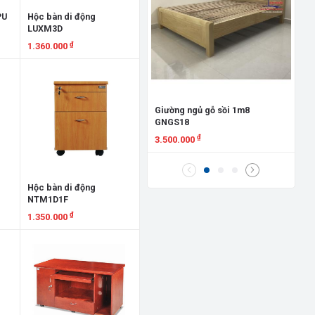
Gi
PU
Hộc bàn di động
Đứ
LUXM3D
8.
₫
1.360.000
X
Xem chi tiết
Giường ngủ gỗ sồi 1m8
GNGS18
₫
3.500.000
Xem chi tiết
Hộc bàn di động
NTM1D1F
₫
1.350.000
Xem chi tiết