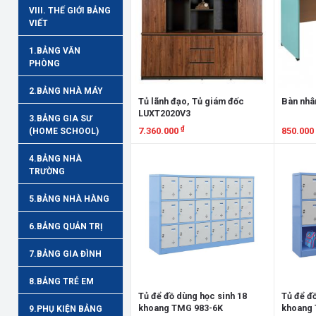
VIII. THẾ GIỚI BẢNG
VIẾT
1.BẢNG VĂN
PHÒNG
2.BẢNG NHÀ MÁY
Tủ lãnh đạo, Tủ giám đốc
Bàn nhâ
LUXT2020V3
3.BẢNG GIA SƯ
₫
7.360.000
850.000
(HOME SCHOOL)
Xem chi tiết
Xem chi
4.BẢNG NHÀ
TRƯỜNG
5.BẢNG NHÀ HÀNG
6.BẢNG QUẢN TRỊ
7.BẢNG GIA ĐÌNH
8.BẢNG TRẺ EM
Tủ để đồ dùng học sinh 18
Tủ để đồ
khoang TMG 983-6K
khoang 
9.PHỤ KIỆN BẢNG