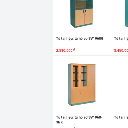
Tủ tài liệu, tủ hồ sơ SV1960G
Tủ tài l
₫
2.580.000
3.450.0
Xem chi tiết
Xem chi
Tủ tài liệu, tủ hồ sơ SV1960-
Tủ tài l
3BK