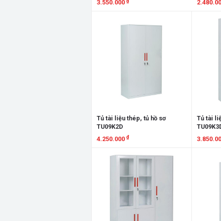
₫
3.550.000
2.480.0
Xem chi tiết
Xem chi
Tủ tài liệu thép, tủ hồ sơ
Tủ tài li
TU09K2D
TU09K3
₫
4.250.000
3.850.0
Xem chi tiết
Xem chi