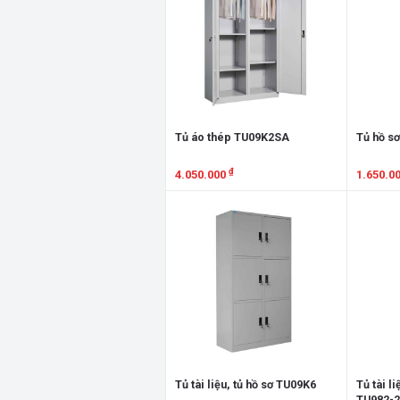
Tủ áo thép TU09K2SA
Tủ hồ sơ
₫
4.050.000
1.650.0
Xem chi tiết
Xem chi
Tủ tài liệu, tủ hồ sơ TU09K6
Tủ tài li
TU982-