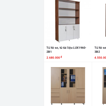
Tủ hồ sơ, tủ tài liệu LUX1960-
Tủ hồ sơ
2B1
3B2
₫
2.680.000
4.550.0
Xem chi tiết
Xem chi