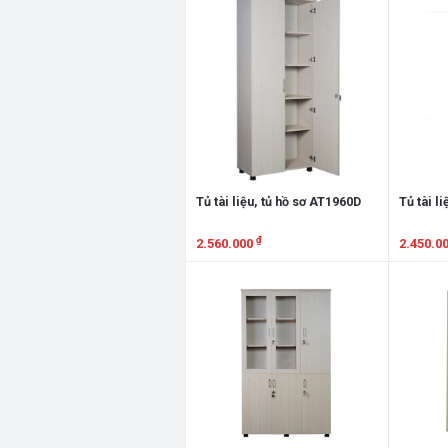
Tủ tài liệu, tủ hồ sơ AT1960D
Tủ tài l
₫
2.560.000
2.450.0
Xem chi tiết
Xem chi