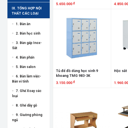
₫
5.650.000
4.850.0
IX. TỔNG HỢP NỘI
Xem chi tiết
Xem chi
THẤT CÁC LOẠI
1. Bàn ăn
2. Bàn học sinh
3. Bàn gấp Inox-
Sắt
4. Bàn phấn
5. Bàn salon
Tủ để đồ dùng học sinh 9
Hộc sắt
khoang TMG 983-3K
6. Bàn làm việc-
Bàn vi tính
₫
3.150.000
1.960.0
7. Ghế Xoay các
Xem chi tiết
Xem chi
loại
8. Ghế dây gỗ
9. Giường phòng
ngủ