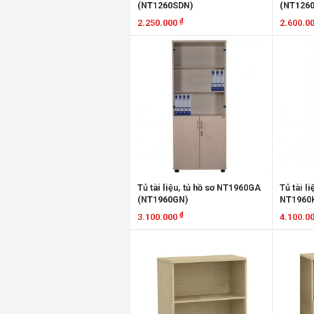
(NT1260SDN)
(NT126
₫
2.250.000
2.600.0
Xem chi tiết
Xem chi
Tủ tài liệu, tủ hồ sơ NT1960GA
Tủ tài li
(NT1960GN)
NT1960
₫
3.100.000
4.100.0
Xem chi tiết
Xem chi