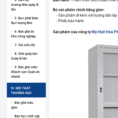
trường-Bàn quầy lễ
tân
Bộ sản phẩm chính hãng gồm:
- Sản phẩm đi kèm với hướng dẫn lắp 
5. Bục phát biểu-
- Phiếu bảo hành
Bục tượng Bác
6. Bàn ghế ăn
Sản phẩm của công ty
Nội thất Hòa P
khu công nghiệp
7. Gía siêu thị
8. Ghế quầy bar-
Quầy lễ tân
9. Bàn ghế cafe-
Khach sạn-Quán ăn
nhanh
IV. NỘI THẤT
TRƯỜNG HỌC
Bàn ghế mẫu
giáo
Bàn học sinh cấp