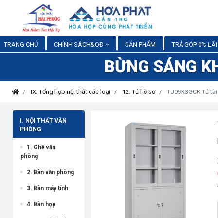
TRANG CHỦ
CHÍNH SÁCH&QĐ
SẢN PHẨM
TRẢ GÓP 0% LÃI
BỪNG SÁNG K
IX. Tổng hợp nội thất các loại
12. Tủ hồ sơ
TU09K3GCK Tủ tài 
I. NỘI THẤT VĂN
PHÒNG
1. Ghế văn
phòng
2. Bàn văn phòng
3. Bàn máy tính
4. Bàn họp