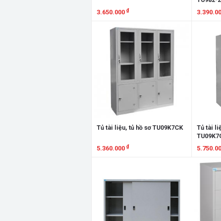
₫
3.650.000
3.390.0
Xem chi tiết
Xem chi
Tủ tài liệu, tủ hồ sơ TU09K7CK
Tủ tài li
TU09K7
₫
5.360.000
5.750.0
Xem chi tiết
Xem chi