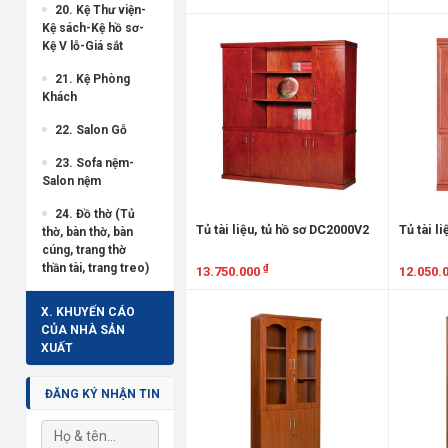
20. Kệ Thư viện-
Xem chi tiết
Xem chi
Kệ sách-Kệ hồ sơ-
Kệ V lỗ-Giá sắt
21. Kệ Phòng
Khách
22. Salon Gỗ
23. Sofa nệm-
Salon nệm
24. Đồ thờ (Tủ
Tủ tài liệu, tủ hồ sơ DC2000V2
Tủ tài l
thờ, bàn thờ, bàn
cúng, trang thờ
thần tài, trang treo)
₫
13.750.000
12.050.
Xem chi tiết
Xem chi
X. KHUYẾN CÁO
CỦA NHÀ SẢN
XUẤT
ĐĂNG KÝ NHẬN TIN