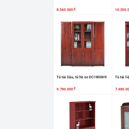
₫
8.560.000
10.350.
Xem chi tiết
Xem chi
Tủ tài liệu, tủ hồ sơ DC1850H9
Tủ tài l
₫
9.790.000
7.480.0
Xem chi tiết
Xem chi