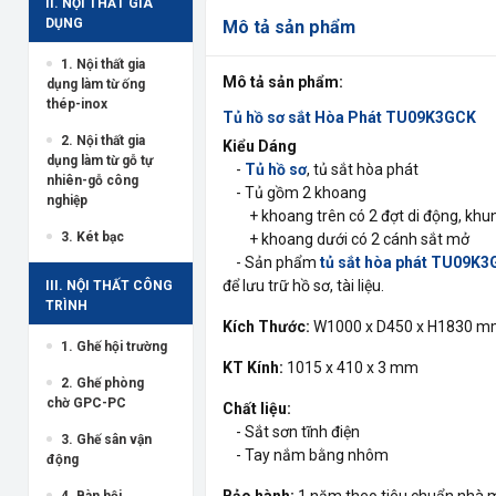
II. NỘI THẤT GIA
DỤNG
Mô tả sản phẩm
1. Nội thất gia
Mô tả sản phẩm:
dụng làm từ ống
thép-inox
Tủ hồ sơ sắt Hòa Phát TU09K3GCK
2. Nội thất gia
Kiểu Dáng
dụng làm từ gỗ tự
-
Tủ hồ sơ
, tủ sắt hòa phát
nhiên-gỗ công
- Tủ gồm 2 khoang
nghiệp
+ khoang trên có 2 đợt di động, khung
3. Két bạc
+ khoang dưới có 2 cánh sắt mở
- Sản phẩm
tủ sắt hòa phát TU09K3
để lưu trữ hồ sơ, tài liệu.
III. NỘI THẤT CÔNG
TRÌNH
Kích Thước:
W1000 x D450 x H1830 
1. Ghế hội trường
KT Kính:
1015 x 410 x 3 mm
2. Ghế phòng
chờ GPC-PC
Chất liệu:
- Sắt sơn tĩnh điện
3. Ghế sân vận
- Tay nắm bằng nhôm
động
Bảo hành:
1 năm theo tiêu chuẩn nhà 
4. Bàn hội