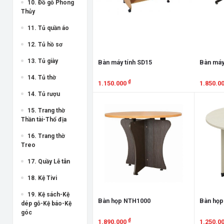
10. Đồ gỗ Phong
Thủy
11. Tủ quần áo
12. Tủ hồ sơ
13. Tủ giày
Bàn máy tính SD15
Bàn máy
14. Tủ thờ
₫
1.150.000
1.850.0
14. Tủ rượu
Xem chi tiết
Xem chi
15. Trang thờ
Thần tài-Thổ địa
16. Trang thờ
Treo
17. Quầy Lễ tân
18. Kệ Tivi
19. Kệ sách-Kệ
Bàn họp NTH1000
Bàn họp
dép gỗ-Kệ báo-Kệ
góc
₫
1.890.000
1.250.0