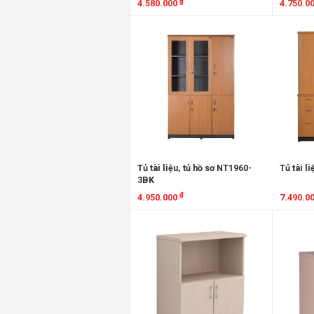
₫
4.580.000
4.750.0
Xem chi tiết
Xem chi
Tủ tài liệu, tủ hồ sơ NT1960-
Tủ tài l
3BK
₫
4.950.000
7.490.0
Xem chi tiết
Xem chi