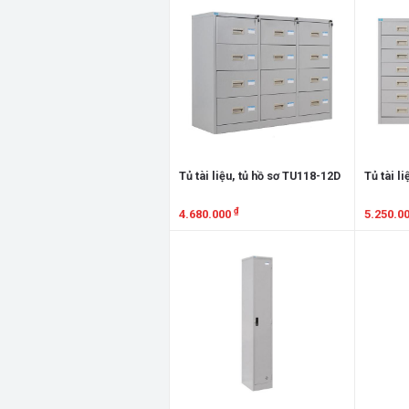
Tủ tài liệu, tủ hồ sơ TU118-12D
Tủ tài l
₫
4.680.000
5.250.0
Xem chi tiết
Xem chi