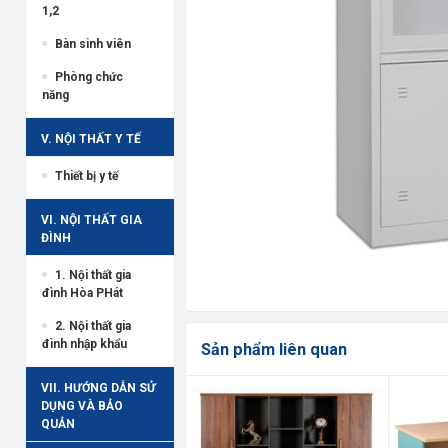
1,2
Bàn sinh viên
Phòng chức
năng
V. NỘI THẤT Y TẾ
Thiết bị y tế
VI. NỘI THẤT GIA
ĐÌNH
1. Nội thất gia
đình Hòa PHát
2. Nội thất gia
đình nhập khẩu
Sản phẩm liên quan
VII. HƯỚNG DẪN SỬ
DỤNG VÀ BẢO
QUẢN