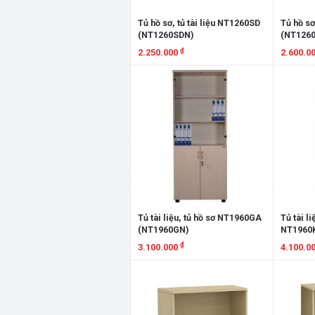
Tủ hồ sơ, tủ tài liệu NT1260SD
Tủ hồ sơ
(NT1260SDN)
(NT126
₫
2.250.000
2.600.0
Xem chi tiết
Xem chi
Tủ tài liệu, tủ hồ sơ NT1960GA
Tủ tài li
(NT1960GN)
NT1960
₫
3.100.000
4.100.0
Xem chi tiết
Xem chi