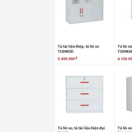
Tủ tài liệu thép, tủ hồ sơ
Tủ hồ sơ,
TU09K5D
TU09K6
₫
5.490.000
4.150.0
Xem chi tiết
Xem chi
Tủ hồ sơ, tủ tài liệu hiện đại
Tủ hồ sơ,