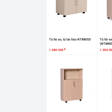
Tủ hồ sơ, tủ tài liệu NT880SD
Tủ hồ sơ
(NT880
₫
1.680.000
1.950.0
Xem chi tiết
Xem chi