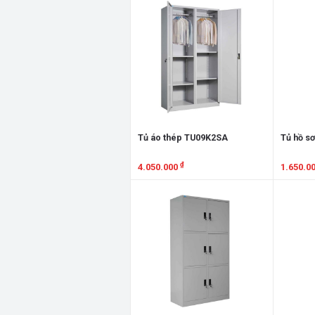
Tủ áo thép TU09K2SA
Tủ hồ sơ
₫
4.050.000
1.650.0
Xem chi tiết
Xem chi