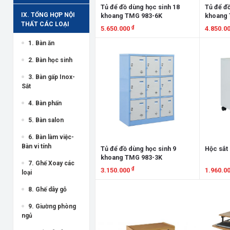
Tủ để đồ dùng học sinh 18
Tủ để đồ
IX. TỔNG HỢP NỘI
khoang TMG 983-6K
khoang 
THẤT CÁC LOẠI
₫
5.650.000
4.850.0
1. Bàn ăn
Xem chi tiết
Xem chi
2. Bàn học sinh
3. Bàn gấp Inox-
Sắt
4. Bàn phấn
5. Bàn salon
6. Bàn làm việc-
Bàn vi tính
Tủ để đồ dùng học sinh 9
Hộc sắt
khoang TMG 983-3K
7. Ghế Xoay các
₫
3.150.000
1.960.0
loại
Xem chi tiết
Xem chi
8. Ghế dây gỗ
9. Giường phòng
ngủ