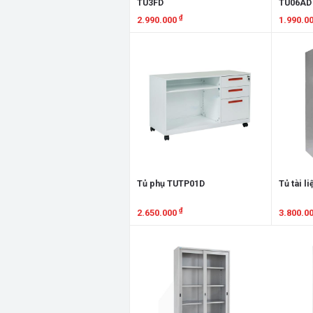
TU3FD
TU06AD
₫
2.990.000
1.990.0
Xem chi tiết
Xem chi
Tủ phụ TUTP01D
Tủ tài l
₫
2.650.000
3.800.0
Xem chi tiết
Xem chi