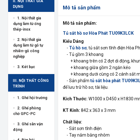
II. NỘI THẤT GIA
DỤNG
Mô tả sản phẩm
1. Nội thất gia
Mô tả sản phẩm:
dụng làm từ ống
thép-inox
Tủ sắt hồ sơ Hòa Phát TU09K3LCK
2. Nội thất gia
Kiểu Dáng
dụng làm từ gỗ tự
-
Tủ hồ sơ
, tủ sắt sơn tĩnh điện Hòa P
nhiên-gỗ công
- Tủ gồm 3 khoang
nghiệp
+ khoang trên có 2 đợt di động, khun
3. Két bạc
+ khoang giữa gồm 2 ngăn kéo
+ khoang dưới cùng có 2 cánh sắt 
- Sản phẩm
tủ sắt hòa phát TU09K3
III. NỘI THẤT CÔNG
TRÌNH
để lưu trữ hồ sơ, tài liệu.
1. Ghế hội trường
Kích Thước:
W1000 x D450 x H1830 
2. Ghế phòng
KT Kính:
842 x 363 x 3 mm
chờ GPC-PC
Chất liệu:
3. Ghế sân vận
- Sắt sơn tĩnh điện
động
- Tay nắm bằng nhôm
4. Bàn hội