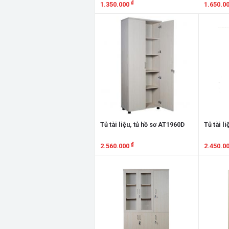
₫
1.350.000
1.650.0
Xem chi tiết
Xem chi
Tủ tài liệu, tủ hồ sơ AT1960D
Tủ tài l
₫
2.560.000
2.450.0
Xem chi tiết
Xem chi