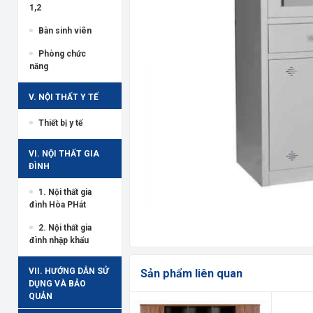
1,2
Bàn sinh viên
Phòng chức
năng
V. NỘI THẤT Y TẾ
Thiết bị y tế
VI. NỘI THẤT GIA
ĐÌNH
1. Nội thất gia
đình Hòa PHát
2. Nội thất gia
đình nhập khẩu
VII. HƯỚNG DẪN SỬ
Sản phẩm liên quan
DỤNG VÀ BẢO
QUẢN