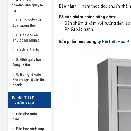
trường-Bàn quầy lễ
Bảo hành:
1 năm theo tiêu chuẩn nhà 
tân
Bộ sản phẩm chính hãng gồm:
5. Bục phát biểu-
- Sản phẩm đi kèm với hướng dẫn lắp 
Bục tượng Bác
- Phiếu bảo hành
6. Bàn ghế ăn
khu công nghiệp
Sản phẩm của công ty
Nội thất Hòa P
7. Gía siêu thị
8. Ghế quầy bar-
Quầy lễ tân
9. Bàn ghế cafe-
Khach sạn-Quán ăn
nhanh
IV. NỘI THẤT
TRƯỜNG HỌC
Bàn ghế mẫu
giáo
Bàn học sinh cấp