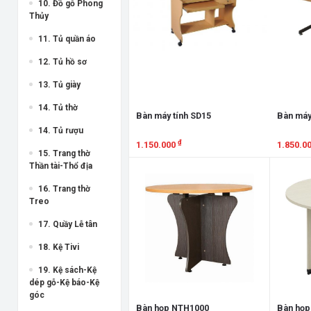
10. Đồ gỗ Phong
Thủy
11. Tủ quần áo
12. Tủ hồ sơ
13. Tủ giày
14. Tủ thờ
Bàn máy tính SD15
Bàn máy
14. Tủ rượu
₫
1.150.000
1.850.0
15. Trang thờ
Thần tài-Thổ địa
Xem chi tiết
Xem chi
16. Trang thờ
Treo
17. Quầy Lễ tân
18. Kệ Tivi
19. Kệ sách-Kệ
dép gỗ-Kệ báo-Kệ
góc
Bàn họp NTH1000
Bàn họp