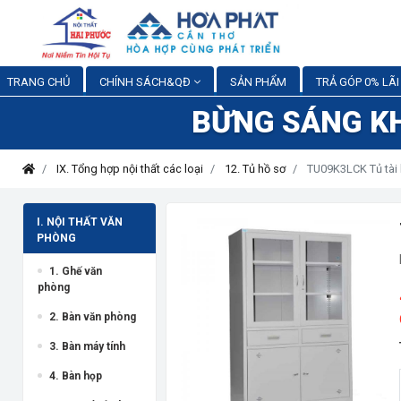
TRANG CHỦ
CHÍNH SÁCH&QĐ
SẢN PHẨM
TRẢ GÓP 0% LÃI
BỪNG SÁNG K
IX. Tổng hợp nội thất các loại
12. Tủ hồ sơ
TU09K3LCK Tủ tài 
I. NỘI THẤT VĂN
PHÒNG
1. Ghế văn
phòng
2. Bàn văn phòng
3. Bàn máy tính
4. Bàn họp