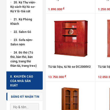
20. Kệ Thư viện-
Kệ sách-Kệ hồ sơ-
₫
1.890.000
1.250.0
Kệ V lỗ-Giá sắt
Xem chi tiết
Xem chi
21. Kệ Phòng
Khách
22. Salon Gỗ
23. Sofa nệm-
Salon nệm
24. Đồ thờ (Tủ
thờ, bàn thờ, bàn
cúng, trang thờ
thần tài, trang treo)
Tủ tài liệu, tủ hồ sơ DC2000V2
Tủ tài l
₫
X. KHUYẾN CÁO
13.750.000
12.050.
CỦA NHÀ SẢN
Xem chi tiết
Xem chi
XUẤT
ĐĂNG KÝ NHẬN TIN