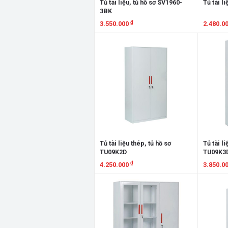
Tủ tài liệu, tủ hồ sơ SV1960-
Tủ tài l
3BK
₫
3.550.000
2.480.0
Xem chi tiết
Xem chi
Tủ tài liệu thép, tủ hồ sơ
Tủ tài li
TU09K2D
TU09K3
₫
4.250.000
3.850.0
Xem chi tiết
Xem chi