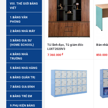
VIII. THẾ GIỚI BẢNG
VIẾT
1.BẢNG VĂN
PHÒNG
2.BẢNG NHÀ MÁY
3.BẢNG GIA SƯ
Tủ lãnh đạo, Tủ giám đốc
Bàn nhâ
(HOME SCHOOL)
LUXT2020V3
₫
4.BẢNG NHÀ
7.360.000
850.000
TRƯỜNG
Xem chi tiết
Xem chi
5.BẢNG NHÀ HÀNG
6.BẢNG QUẢN TRỊ
7.BẢNG GIA ĐÌNH
8.BẢNG TRẺ EM
9.PHỤ KIỆN BẢNG