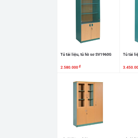
Tủ tài liệu, tủ hồ sơ SV1960G
Tủ tài l
₫
2.580.000
3.450.0
Xem chi tiết
Xem chi