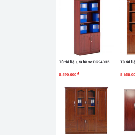
Xem chi tiết
Xem chi
Tủ tài liệu, tủ hồ sơ DC940H5
Tủ tài l
₫
5.590.000
5.650.0
Xem chi tiết
Xem chi