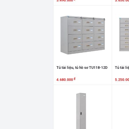
3.490.000
3.650.0
Xem chi tiết
Xem chi
Tủ tài liệu, tủ hồ sơ TU118-12D
Tủ tài l
₫
4.680.000
5.250.0
Xem chi tiết
Xem chi