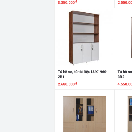
₫
3.350.000
2.550.0
Xem chi tiết
Xem chi
Tủ hồ sơ, tủ tài liệu LUX1960-
Tủ hồ sơ
2B1
3B2
₫
2.680.000
4.550.0
Xem chi tiết
Xem chi