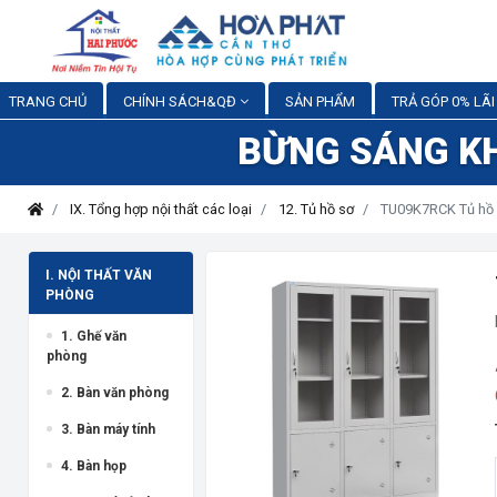
TRANG CHỦ
CHÍNH SÁCH&QĐ
SẢN PHẨM
TRẢ GÓP 0% LÃI
BỪNG SÁNG K
IX. Tổng hợp nội thất các loại
12. Tủ hồ sơ
TU09K7RCK Tủ hồ s
I. NỘI THẤT VĂN
PHÒNG
1. Ghế văn
phòng
2. Bàn văn phòng
3. Bàn máy tính
4. Bàn họp