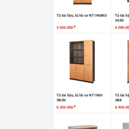
Tủ tài liệu, tủ hồ sơ NT1960KG
Tủ tài l
3G4D
₫
3.650.000
4.580.0
Xem chi tiết
Xem chi
Tủ tài liệu, tủ hồ sơ NT1960-
Tủ tài l
3B3N
3BK
₫
5.350.000
4.950.0
Xem chi tiết
Xem chi