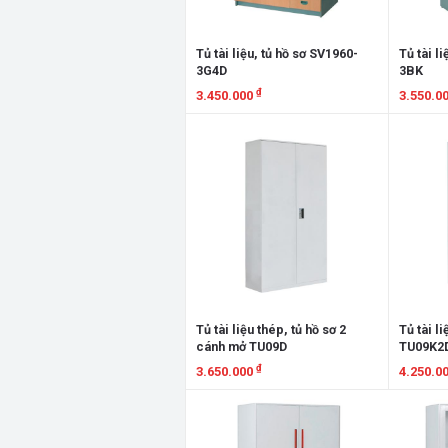
Tủ tài liệu, tủ hồ sơ SV1960-
Tủ tài l
3G4D
3BK
₫
3.450.000
3.550.0
Xem chi tiết
Xem chi
Tủ tài liệu thép, tủ hồ sơ 2
Tủ tài li
cánh mở TU09D
TU09K2
₫
3.650.000
4.250.0
Xem chi tiết
Xem chi