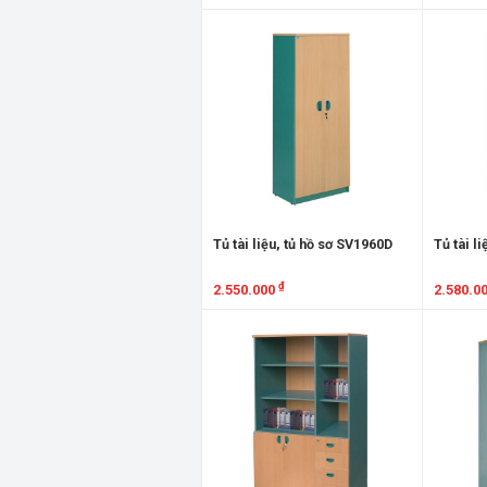
Xem chi tiết
Xem chi
Tủ tài liệu, tủ hồ sơ SV1960D
Tủ tài l
₫
2.550.000
2.580.0
Xem chi tiết
Xem chi