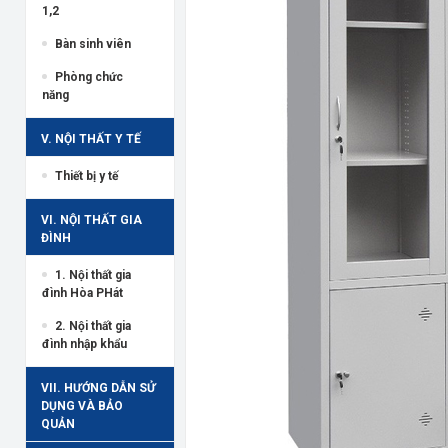
1,2
Bàn sinh viên
Phòng chức
năng
V. NỘI THẤT Y TẾ
Thiết bị y tế
VI. NỘI THẤT GIA
ĐÌNH
1. Nội thất gia
đình Hòa PHát
2. Nội thất gia
đình nhập khẩu
VII. HƯỚNG DẪN SỬ
DỤNG VÀ BẢO
QUẢN