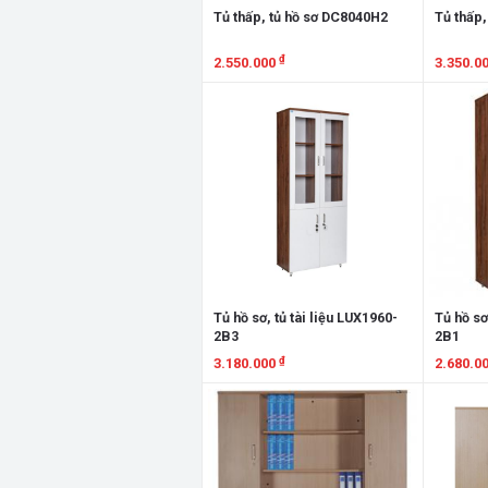
Tủ thấp, tủ hồ sơ DC8040H2
Tủ thấp,
₫
2.550.000
3.350.0
Xem chi tiết
Xem chi
Tủ hồ sơ, tủ tài liệu LUX1960-
Tủ hồ sơ
2B3
2B1
₫
3.180.000
2.680.0
Xem chi tiết
Xem chi