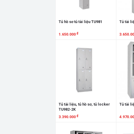
Tủ hồ sơ tủ tài liệu TU981
Tủ tài l
₫
1.650.000
3.650.0
Xem chi tiết
Xem chi
Tủ tài liệu, tủ hồ sơ, tủ locker
Tủ tài l
TU982-2K
₫
3.390.000
4.970.0
Xem chi tiết
Xem chi