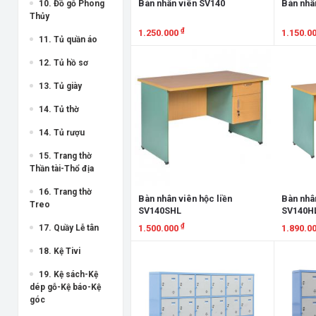
Bàn nhân viên SV140
Bàn nhâ
10. Đồ gỗ Phong
Thủy
₫
1.250.000
1.150.0
11. Tủ quần áo
Xem chi tiết
Xem chi
12. Tủ hồ sơ
13. Tủ giày
14. Tủ thờ
14. Tủ rượu
15. Trang thờ
Thần tài-Thổ địa
16. Trang thờ
Bàn nhân viên hộc liền
Bàn nhân
Treo
SV140SHL
SV140H
₫
17. Quầy Lễ tân
1.500.000
1.890.0
Xem chi tiết
Xem chi
18. Kệ Tivi
19. Kệ sách-Kệ
dép gỗ-Kệ báo-Kệ
góc