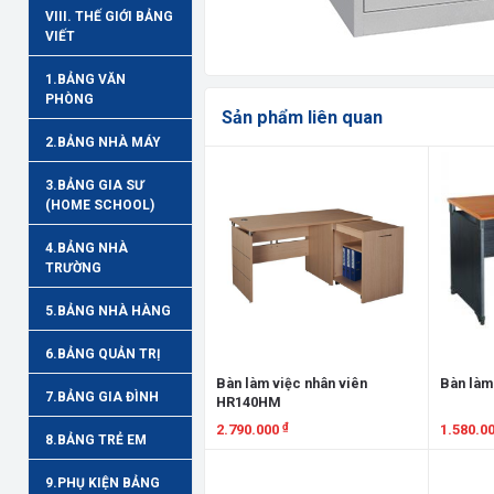
VIII. THẾ GIỚI BẢNG
VIẾT
1.BẢNG VĂN
PHÒNG
Sản phẩm liên quan
2.BẢNG NHÀ MÁY
3.BẢNG GIA SƯ
(HOME SCHOOL)
4.BẢNG NHÀ
TRƯỜNG
5.BẢNG NHÀ HÀNG
6.BẢNG QUẢN TRỊ
Bàn làm việc nhân viên
Bàn làm
7.BẢNG GIA ĐÌNH
HR140HM
₫
2.790.000
1.580.0
8.BẢNG TRẺ EM
Xem chi tiết
Xem chi
9.PHỤ KIỆN BẢNG