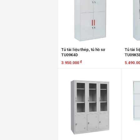
Tủ tài liệu thép, tủ hồ sơ
Tủ tài li
TU09K4D
TU09K5
₫
3.950.000
5.490.0
Xem chi tiết
Xem chi