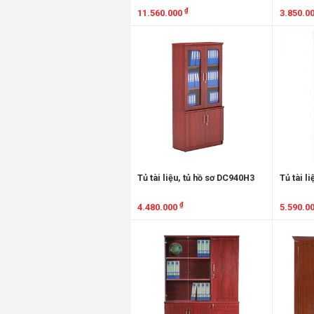
₫
11.560.000
3.850.0
Xem chi tiết
Xem chi
Tủ tài liệu, tủ hồ sơ DC940H3
Tủ tài l
₫
4.480.000
5.590.0
Xem chi tiết
Xem chi