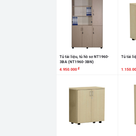
Tủ tài liệu, tủ hồ sơ NT1960-
Tủ tài l
3BA (NT1960-3BN)
₫
4.950.000
1.150.0
Xem chi tiết
Xem chi