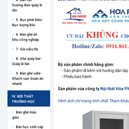
trường-Bàn quầy lễ
tân
5. Bục phát biểu-
Bục tượng Bác
6. Bàn ghế ăn
khu công nghiệp
7. Gía siêu thị
8. Ghế quầy bar-
Quầy lễ tân
Bộ sản phẩm chính hãng gồm:
- Sản phẩm đi kèm với hướng dẫn lắp 
9. Bàn ghế cafe-
- Phiếu bảo hành
Khach sạn-Quán ăn
nhanh
Sản phẩm của công ty
Nội thất Hòa P
IV. NỘI THẤT
Hình ảnh chỉ mang tính chất Tham Khả
TRƯỜNG HỌC
Bàn ghế mẫu
giáo
Bàn học sinh cấp