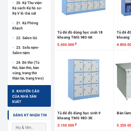
20. Kệ Thư viện-
Kệ sách-Kệ hồ sơ-
Kệ V lỗ-Giá sắt
21. Kệ Phòng
Khách
Tủ để đồ dùng học sinh 18
Tủ để đồ
khoang TMG 983-6K
khoang 
22. Salon Gỗ
₫
5.650.000
4.850.0
23. Sofa nệm-
Salon nệm
Xem chi tiết
Xem chi
24. Đồ thờ (Tủ
thờ, bàn thờ, bàn
cúng, trang thờ
thần tài, trang treo)
X. KHUYẾN CÁO
CỦA NHÀ SẢN
XUẤT
Tủ để đồ dùng học sinh 9
Bàn làm
ĐĂNG KÝ NHẬN TIN
khoang TMG 983-3K
₫
3.150.000
5.250.0