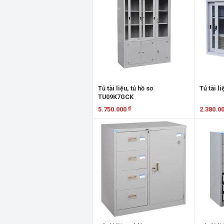
Tủ tài liệu, tủ hồ sơ
Tủ tài l
TU09K7GCK
₫
5.750.000
2.380.0
Xem chi tiết
Xem chi