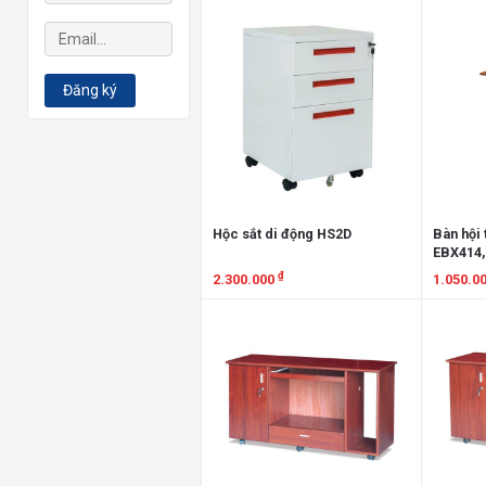
Xem chi tiết
Xem chi
Đăng ký
Hộc sắt di động HS2D
Bàn hội
EBX414,
EBX418
₫
2.300.000
1.050.0
Xem chi tiết
Xem chi