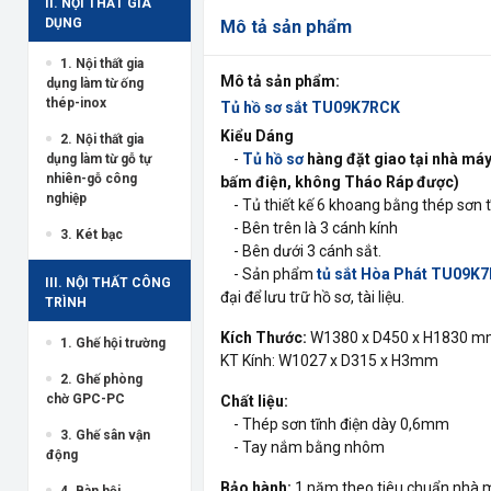
II. NỘI THẤT GIA
DỤNG
Mô tả sản phẩm
1. Nội thất gia
Mô tả sản phẩm:
dụng làm từ ống
thép-inox
Tủ hồ sơ sắt TU09K7RCK
Kiểu Dáng
2. Nội thất gia
-
Tủ hồ sơ
hàng đặt giao tại nhà má
dụng làm từ gỗ tự
nhiên-gỗ công
bấm điện, không Tháo Ráp được)
nghiệp
- Tủ thiết kế 6 khoang bằng thép sơn t
- Bên trên là 3 cánh kính
3. Két bạc
- Bên dưới 3 cánh sắt.
- Sản phẩm
tủ sắt Hòa Phát TU09K
III. NỘI THẤT CÔNG
đại để lưu trữ hồ sơ, tài liệu.
TRÌNH
Kích Thước:
W1380 x D450 x H1830 
1. Ghế hội trường
KT Kính: W1027 x D315 x H3mm
2. Ghế phòng
chờ GPC-PC
Chất liệu:
- Thép sơn tĩnh điện dày 0,6mm
3. Ghế sân vận
- Tay nắm bằng nhôm
động
Bảo hành:
1 năm theo tiêu chuẩn nhà 
4. Bàn hội