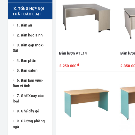
IX. TỔNG HỢP NỘI
THẤT CÁC LOẠI
1. Bàn ăn
2. Bàn học sinh
3. Bàn gấp Inox-
Sắt
Bàn lượn ATL14
Bàn lượ
4. Bàn phấn
₫
2.250.000
2.350.0
5. Bàn salon
Xem chi tiết
Xem chi
6. Bàn làm việc-
Bàn vi tính
7. Ghế Xoay các
loại
8. Ghế dây gỗ
9. Giường phòng
ngủ