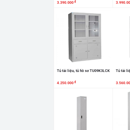
₫
3.390.000
3.990.0
Xem chi tiết
Xem chi
Tủ tài liệu, tủ hồ sơ TU09K3LCK
Tủ tài l
₫
4.250.000
3.560.0
Xem chi tiết
Xem chi