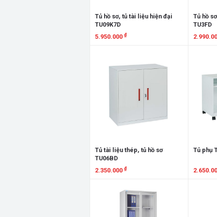
Tủ hồ sơ, tủ tài liệu hiện đại
Tủ hồ sơ,
TU09K7D
TU3FD
₫
5.950.000
2.990.0
Xem chi tiết
Xem chi
Tủ tài liệu thép, tủ hồ sơ
Tủ phụ 
TU06BD
₫
2.350.000
2.650.0
Xem chi tiết
Xem chi