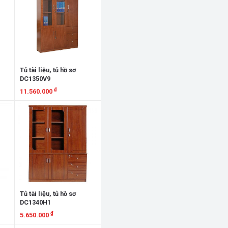
Tủ tài liệu, tủ hồ sơ
DC1350V9
₫
11.560.000
Xem chi tiết
Tủ tài liệu, tủ hồ sơ
DC1340H1
₫
5.650.000