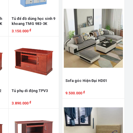
Xem chi tiết
nh
Tủ để đồ dùng học sinh 9
4K
khoang TMG 983-3K
₫
3.150.000
Xem chi tiết
Giư
GN
7.
X
Sofa góc Hiện Đại HD01
2
Tủ phụ di động TPV3
₫
9.500.000
₫
Xem chi tiết
3.890.000
Xem chi tiết