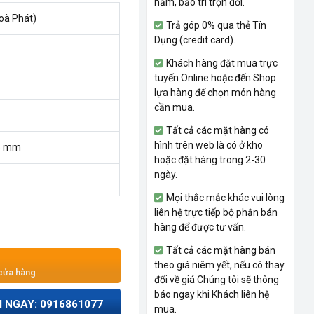
năm, bảo trì trọn đời.
oà Phát)
Trả góp 0% qua thẻ Tín
Dụng (credit card).
Khách hàng đặt mua trực
tuyến Online hoặc đến Shop
lựa hàng để chọn món hàng
cần mua.
Tất cả các mặt hàng có
hình trên web là có ở kho
15 mm
hoặc đặt hàng trong 2-30
ngày.
Mọi thắc mắc khác vui lòng
liên hệ trực tiếp bộ phận bán
hàng để được tư vấn.
Tất cả các mặt hàng bán
theo giá niêm yết, nếu có thay
 cửa hàng
đổi về giá Chúng tôi sẽ thông
báo ngay khi Khách liên hệ
I NGAY: 0916861077
mua.