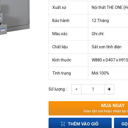
Xuất xứ
Nội thất THE ONE (H
Bảo hành
12 Tháng
Màu sắc
Ghi chì
Chất liệu
Sắt sơn tĩnh điện
Kích thước
W880 x D407 x H9
Tình trạng
Mới 100%
-
+
Số lượng :
MUA NGAY
Giao tận nơi hoặc nhận tại
THÊM VÀO GIỎ
GỌ