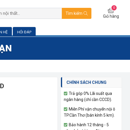
0
Tìm kiếm
Giỏ hàng
ÊN HỆ
HỎI ĐÁP
BẠN
CHÍNH SÁCH CHUNG
7D
Trả góp 0% Lãi suất qua
ngân hàng (chỉ cần CCCD).
Miễn Phí vận chuyển nội ô
TP.Cần Thơ (bán kính 5 km).
Bảo hành 12 tháng - 5