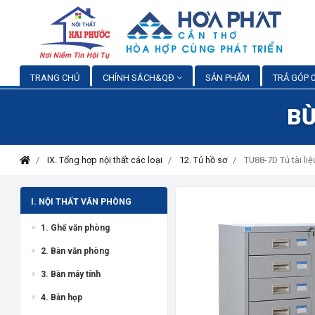
TRANG CHỦ
CHÍNH SÁCH&QĐ
SẢN PHẨM
TRẢ GÓP 0
BỪ
IX. Tổng hợp nội thất các loại
12. Tủ hồ sơ
TU88-7D Tủ tài liệ
I. NỘI THẤT VĂN PHÒNG
1. Ghế văn phòng
2. Bàn văn phòng
3. Bàn máy tính
4. Bàn họp