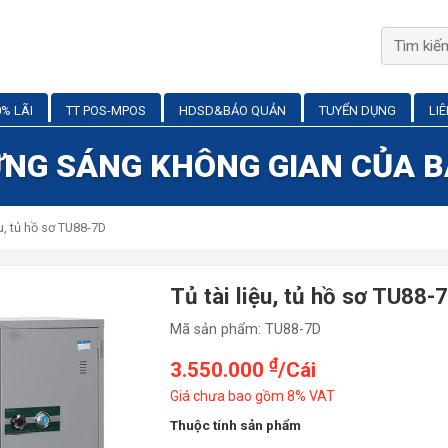
% LÃI
TT POS-MPOS
HDSD&BẢO QUẢN
TUYỂN DỤNG
LI
NG SÁNG KHÔNG GIAN CỦA 
u, tủ hồ sơ TU88-7D
Tủ tài liệu, tủ hồ sơ TU88-
Mã sản phẩm: TU88-7D
₫
3.550.000
/Cái
Giá chưa bao gồm 8% VAT
Thuộc tính sản phẩm