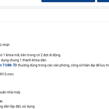
ữ nhật
1 khóa mã, bên trong có 2 đợt di động.
dụng chung 1 thanh khóa dàn.
át TU88-7D
thường dùng trong các văn phòng, công sở hiện đại để lưu trữ 
 H915 mm
chuẩn nhà máy
m:
 dẫn lắp đặt, sử dụng.