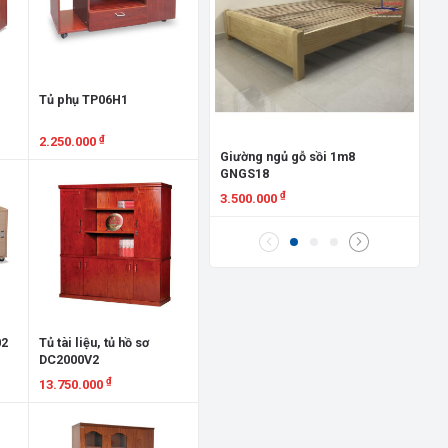
Gi
Đứ
8.
X
Tủ phụ TP06H1
₫
2.250.000
Giường ngủ gỗ sồi 1m8
GNGS18
Xem chi tiết
₫
3.500.000
Xem chi tiết
02
Tủ tài liệu, tủ hồ sơ
DC2000V2
₫
13.750.000
Xem chi tiết