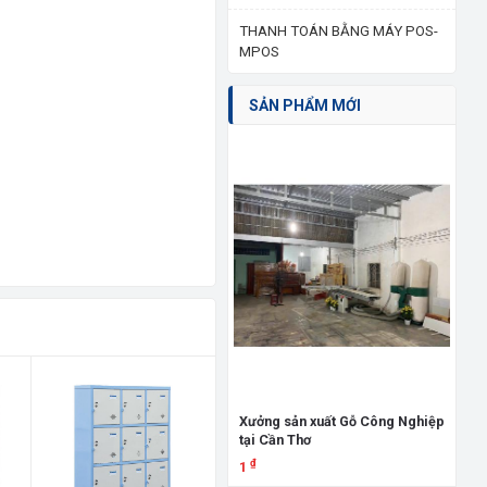
THANH TOÁN BẰNG MÁY POS-
MPOS
SẢN PHẨM MỚI
Giư
đấ
3.
Xưởng sản xuất Gỗ Công Nghiệp
tại Cần Thơ
X
₫
1