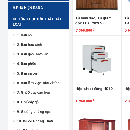
9.PHỤ KIỆN BẢNG
Tủ lãnh đạo, Tủ giám
Tủ 
IX. TỔNG HỢP NỘI THẤT CÁC
đốc LUXT2020V3
18
LOẠI
₫
7.360.000
5.
1. Bàn ăn
Xem chi tiết
X
2. Bàn học sinh
3. Bàn gấp Inox-Sắt
4. Bàn phấn
5. Bàn salon
6. Bàn làm việc-Bàn vi tính
Hộc sắt di động HS1D
Hộc
7. Ghế Xoay các loại
₫
1.960.000
2.
8. Ghế dây gỗ
Xem chi tiết
X
9. Giường phòng ngủ
10. Đồ gỗ Phong Thủy