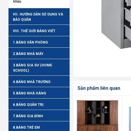
khẩu
VII. HƯỚNG DẪN SỬ DỤNG VÀ
BẢO QUẢN
VIII. THẾ GIỚI BẢNG VIẾT
1.BẢNG VĂN PHÒNG
2.BẢNG NHÀ MÁY
3.BẢNG GIA SƯ (HOME
SCHOOL)
4.BẢNG NHÀ TRƯỜNG
Sản phẩm liên quan
5.BẢNG NHÀ HÀNG
6.BẢNG QUẢN TRỊ
7.BẢNG GIA ĐÌNH
8.BẢNG TRẺ EM