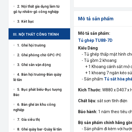
2. Nội thất gia dụng làm từ
gỗ tự nhiên-gỗ công nghiệp
Mô tả sản phẩm
3. Két bạc
Mô tả sản phẩm:
III. NỘI THẤT CÔNG TRÌNH
Tủ ghép TU88-7D
1. Ghế hội trường
Kiểu Dáng
- Tủ ghép thấp mặt hình ch
2. Ghế phòng chờ GPC-PC
- Tủ gồm 2 khoang:
3. Ghế sân vận động
+ 1 Khoang cánh sắt mở có 
+ 1 khoang 7 ngăn kéo sử 
4. Bàn hội trường-Bàn quầy
- Sản phẩm
Tủ sắt hòa ph
lễ tân
5. Bục phát biểu-Bục tượng
Kích Thước:
W880 x D407 x
Bác
Chất liệu:
sắt sơn tĩnh điện
6. Bàn ghế ăn khu công
nghiệp
Bảo hành:
1 năm theo tiêu 
7. Gía siêu thị
Bộ sản phẩm chính hãng gồ
- Sản phẩm đi kèm với hướng
8. Ghế quầy bar-Quầy lễ tân