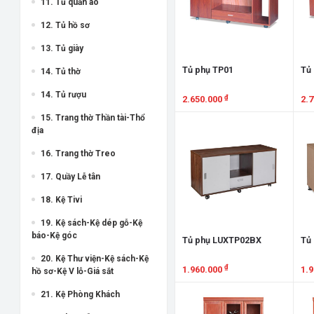
11. Tủ quần áo
12. Tủ hồ sơ
13. Tủ giày
Tủ phụ TP01
Tủ
14. Tủ thờ
14. Tủ rượu
₫
2.650.000
2.
15. Trang thờ Thần tài-Thổ
Xem chi tiết
X
địa
16. Trang thờ Treo
17. Quầy Lễ tân
18. Kệ Tivi
19. Kệ sách-Kệ dép gỗ-Kệ
báo-Kệ góc
Tủ phụ LUXTP02BX
Tủ
20. Kệ Thư viện-Kệ sách-Kệ
₫
1.960.000
1.
hồ sơ-Kệ V lỗ-Giá sắt
Xem chi tiết
X
21. Kệ Phòng Khách