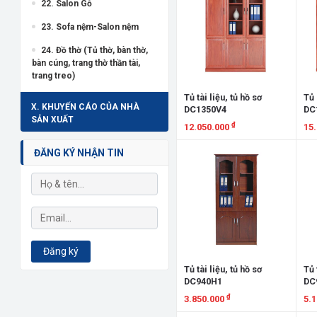
22. Salon Gỗ
23. Sofa nệm-Salon nệm
24. Đồ thờ (Tủ thờ, bàn thờ,
bàn cúng, trang thờ thần tài,
trang treo)
Tủ tài liệu, tủ hồ sơ
Tủ 
X. KHUYẾN CÁO CỦA NHÀ
DC1350V4
DC
SẢN XUẤT
₫
12.050.000
15
Xem chi tiết
X
ĐĂNG KÝ NHẬN TIN
Đăng ký
Tủ tài liệu, tủ hồ sơ
Tủ 
DC940H1
DC
₫
3.850.000
5.