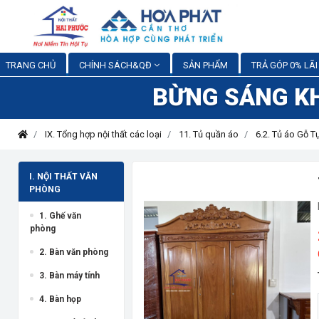
TRANG CHỦ
CHÍNH SÁCH&QĐ
SẢN PHẨM
TRẢ GÓP 0% LÃI
BỪNG SÁNG K
IX. Tổng hợp nội thất các loại
11. Tủ quần áo
6.2. Tủ áo Gỗ 
I. NỘI THẤT VĂN
PHÒNG
1. Ghế văn
phòng
2. Bàn văn phòng
3. Bàn máy tính
4. Bàn họp