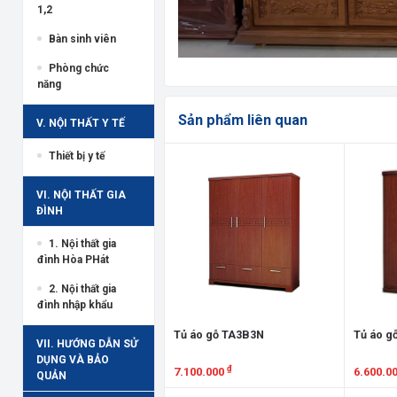
1,2
Bàn sinh viên
Phòng chức
năng
Sản phẩm liên quan
V. NỘI THẤT Y TẾ
Thiết bị y tế
VI. NỘI THẤT GIA
ĐÌNH
1. Nội thất gia
đình Hòa PHát
2. Nội thất gia
đình nhập khẩu
Tủ áo gỗ TA3B3N
Tủ áo g
VII. HƯỚNG DẪN SỬ
DỤNG VÀ BẢO
₫
7.100.000
6.600.0
QUẢN