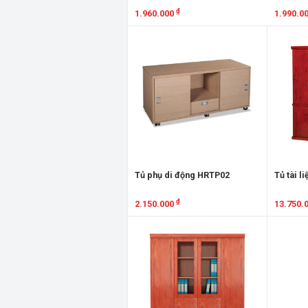
₫
1.960.000
1.990.0
Xem chi tiết
Xem chi
Tủ phụ di động HRTP02
Tủ tài l
₫
2.150.000
13.750.
Xem chi tiết
Xem chi