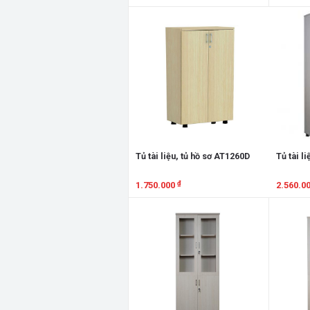
Xem chi tiết
Xem chi
Tủ tài liệu, tủ hồ sơ AT1260D
Tủ tài l
₫
1.750.000
2.560.0
Xem chi tiết
Xem chi