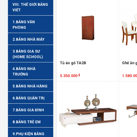
Xem chi tiết
Xem chi
VIII. THẾ GIỚI BẢNG
VIẾT
1.BẢNG VĂN
PHÒNG
2.BẢNG NHÀ MÁY
3.BẢNG GIA SƯ
(HOME SCHOOL)
Tủ áo gỗ TA2B
Ghế ăn 
4.BẢNG NHÀ
TRƯỜNG
₫
5.350.000
1.580.0
Xem chi tiết
Xem chi
5.BẢNG NHÀ HÀNG
6.BẢNG QUẢN TRỊ
7.BẢNG GIA ĐÌNH
8.BẢNG TRẺ EM
9.PHỤ KIỆN BẢNG