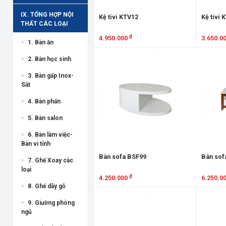
IX. TỔNG HỢP NỘI
Kệ tivi KTV12
Kệ tivi 
THẤT CÁC LOẠI
₫
4.950.000
3.650.0
1. Bàn ăn
Xem chi tiết
Xem chi
2. Bàn học sinh
3. Bàn gấp Inox-
Sắt
4. Bàn phấn
5. Bàn salon
6. Bàn làm việc-
Bàn vi tính
Bàn sofa BSF99
Bàn sof
7. Ghế Xoay các
loại
₫
4.250.000
6.250.0
8. Ghế dây gỗ
Xem chi tiết
Xem chi
9. Giường phòng
ngủ