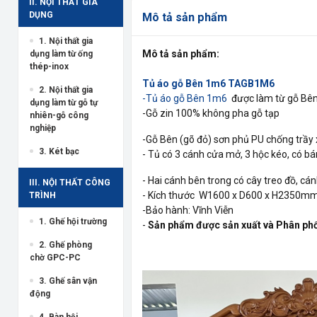
II. NỘI THẤT GIA
DỤNG
Mô tả sản phẩm
1. Nội thất gia
Mô tả sản phẩm:
dụng làm từ ống
thép-inox
Tủ áo gỗ Bên 1m6 TAGB1M6
2. Nội thất gia
-Tủ áo gỗ Bên 1m6
được làm từ gỗ Bên 
dụng làm từ gỗ tự
-Gỗ zin 100% không pha gỗ tạp
nhiên-gỗ công
nghiệp
-Gỗ Bên (gõ đỏ) sơn phủ PU chống trầy
3. Két bạc
- Tủ có 3 cánh cửa mở, 3 hộc kéo, có b
- Hai cánh bên trong có cây treo đồ, cá
III. NỘI THẤT CÔNG
- Kích thước W1600 x D600 x H2350m
TRÌNH
-Bảo hành: Vĩnh Viễn
1. Ghế hội trường
-
Sản phẩm được sản xuất và Phân phố
2. Ghế phòng
chờ GPC-PC
3. Ghế sân vận
động
4. Bàn hội