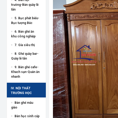
trường-Bàn quầy lễ
tân
5. Bục phát biểu-
Bục tượng Bác
6. Bàn ghế ăn
khu công nghiệp
7. Gía siêu thị
8. Ghế quầy bar-
Quầy lễ tân
9. Bàn ghế cafe-
Khach sạn-Quán ăn
nhanh
IV. NỘI THẤT
TRƯỜNG HỌC
Bàn ghế mẫu
giáo
Bàn học sinh cấp