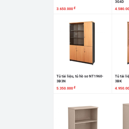
3G4D
₫
3.650.000
4.580.0
Xem chi tiết
Xem chi
Tủ tài liệu, tủ hồ sơ NT1960-
Tủ tài l
3B3N
3BK
₫
5.350.000
4.950.0
Xem chi tiết
Xem chi