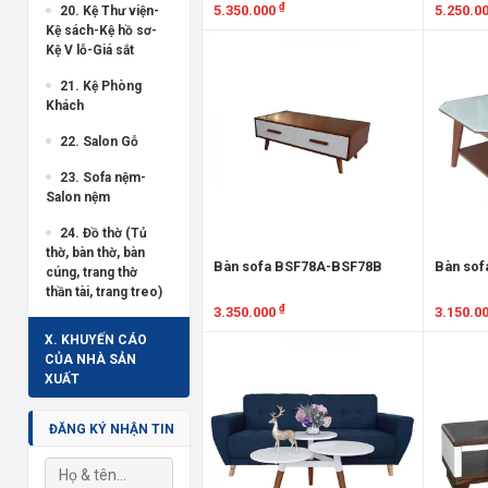
₫
5.350.000
5.250.0
20. Kệ Thư viện-
Kệ sách-Kệ hồ sơ-
Xem chi tiết
Xem chi
Kệ V lỗ-Giá sắt
21. Kệ Phòng
Khách
22. Salon Gỗ
23. Sofa nệm-
Salon nệm
24. Đồ thờ (Tủ
thờ, bàn thờ, bàn
Bàn sofa BSF78A-BSF78B
Bàn sof
cúng, trang thờ
thần tài, trang treo)
₫
3.350.000
3.150.0
X. KHUYẾN CÁO
Xem chi tiết
Xem chi
CỦA NHÀ SẢN
XUẤT
ĐĂNG KÝ NHẬN TIN