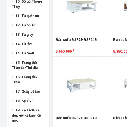
10. Đồ gỗ Phong
Thủy
11. Tủ quần áo
12. Tủ hồ sơ
13. Tủ giày
Bàn sofa BSF94-BSF94B
Bàn sof
14. Tủ thờ
₫
5.650.000
5.350.0
14. Tủ rượu
Xem chi tiết
Xem chi
15. Trang thờ
Thần tài-Thổ địa
16. Trang thờ
Treo
17. Quầy Lễ tân
18. Kệ Tivi
19. Kệ sách-Kệ
dép gỗ-Kệ báo-Kệ
Bàn sofa BSF91-BSF91B
Bàn sof
góc