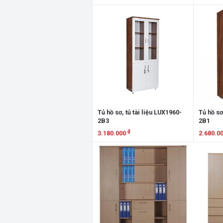
Xem chi tiết
Xem chi
Tủ hồ sơ, tủ tài liệu LUX1960-
Tủ hồ sơ
2B3
2B1
₫
3.180.000
2.680.0
Xem chi tiết
Xem chi