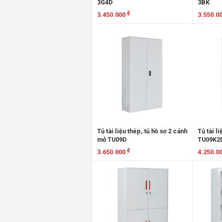
3G4D
3BK
₫
3.450.000
3.550.0
Xem chi tiết
Xem chi
Tủ tài liệu thép, tủ hồ sơ 2 cánh
Tủ tài li
mở TU09D
TU09K2
₫
3.650.000
4.250.0
Xem chi tiết
Xem chi