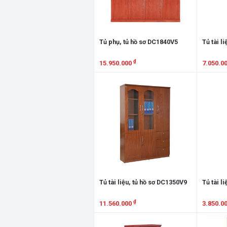
Tủ phụ, tủ hồ sơ DC1840V5
Tủ tài l
₫
15.950.000
7.050.0
Xem chi tiết
Xem chi
Tủ tài liệu, tủ hồ sơ DC1350V9
Tủ tài l
₫
11.560.000
3.850.0
Xem chi tiết
Xem chi