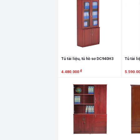
Tủ tài liệu, tủ hồ sơ DC940H3
Tủ tài l
₫
4.480.000
5.590.0
Xem chi tiết
Xem chi