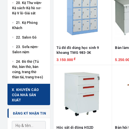
20. Kệ Thư viện-
Kệ sách-Kệ hồ sơ-
Kệ V lỗ-Giá sắt
21. Kệ Phòng
Khách
22. Salon Gỗ
23. Sofa nệm-
Tủ để đồ dùng học sinh 9
Bàn làm
Salon nệm
khoang TMG 983-3K
₫
3.150.000
5.250.0
24. Đồ thờ (Tủ
thờ, bàn thờ, bàn
Xem chi tiết
Xem chi
cúng, trang thờ
thần tài, trang treo)
X. KHUYẾN CÁO
CỦA NHÀ SẢN
XUẤT
ĐĂNG KÝ NHẬN TIN
Hộc sắt di động HS2D
Bàn hội