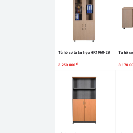
Tủ hồ sơ tủ tài liệu HR1960-2B
Tủ hồ sơ
₫
3.250.000
3.170.0
Xem chi tiết
Xem chi