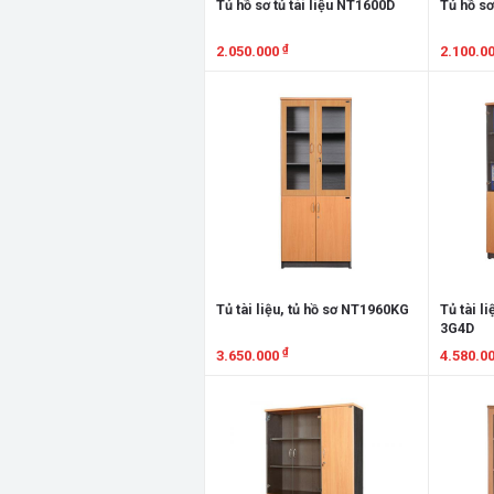
Tủ hồ sơ tủ tài liệu NT1600D
Tủ hồ sơ
₫
2.050.000
2.100.0
Xem chi tiết
Xem chi
Tủ tài liệu, tủ hồ sơ NT1960KG
Tủ tài l
3G4D
₫
3.650.000
4.580.0
Xem chi tiết
Xem chi