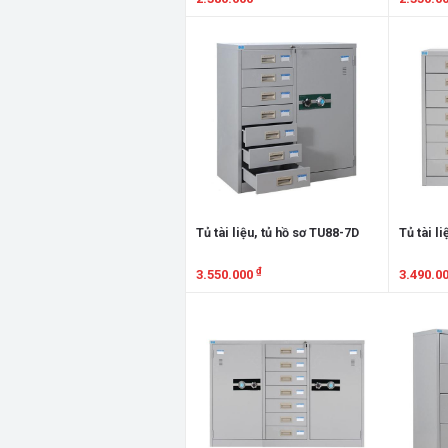
Xem chi tiết
Xem chi
Tủ tài liệu, tủ hồ sơ TU88-7D
Tủ tài l
₫
3.550.000
3.490.0
Xem chi tiết
Xem chi