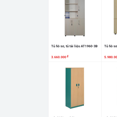
Tủ hồ sơ, tủ tài liệu AT1960-3B
Tủ hồ sơ
₫
3.660.000
5.980.0
Xem chi tiết
Xem chi