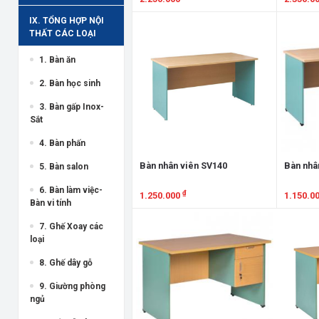
IX. TỔNG HỢP NỘI
Xem chi tiết
Xem chi
THẤT CÁC LOẠI
1. Bàn ăn
2. Bàn học sinh
3. Bàn gấp Inox-
Sắt
4. Bàn phấn
Bàn nhân viên SV140
Bàn nhâ
5. Bàn salon
6. Bàn làm việc-
₫
1.250.000
1.150.0
Bàn vi tính
Xem chi tiết
Xem chi
7. Ghế Xoay các
loại
8. Ghế dây gỗ
9. Giường phòng
ngủ