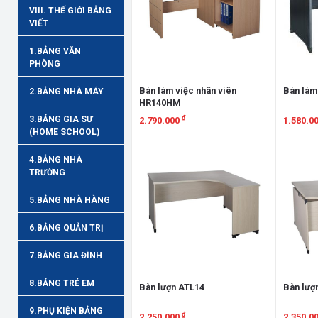
VIII. THẾ GIỚI BẢNG
VIẾT
1.BẢNG VĂN
PHÒNG
Bàn làm việc nhân viên
Bàn làm
2.BẢNG NHÀ MÁY
HR140HM
₫
3.BẢNG GIA SƯ
2.790.000
1.580.0
(HOME SCHOOL)
Xem chi tiết
Xem chi
4.BẢNG NHÀ
TRƯỜNG
5.BẢNG NHÀ HÀNG
6.BẢNG QUẢN TRỊ
7.BẢNG GIA ĐÌNH
8.BẢNG TRẺ EM
Bàn lượn ATL14
Bàn lượ
9.PHỤ KIỆN BẢNG
₫
2.250.000
2.350.0