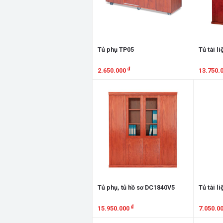
Tủ phụ TP05
Tủ tài l
₫
2.650.000
13.750.
Xem chi tiết
Xem chi
Tủ phụ, tủ hồ sơ DC1840V5
Tủ tài l
₫
15.950.000
7.050.0