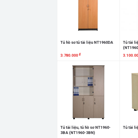
Tủ hồ sơ tủ tài liệu NT1960DA
Tủ tài l
(NT196
₫
3.780.000
3.100.0
Xem chi tiết
Xem chi
Tủ tài liệu, tủ hồ sơ NT1960-
Tủ tài l
3BA (NT1960-3BN)