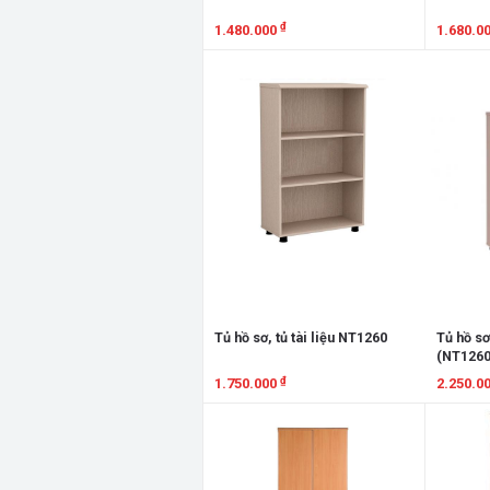
₫
1.480.000
1.680.0
Xem chi tiết
Xem chi
Tủ hồ sơ, tủ tài liệu NT1260
Tủ hồ sơ
(NT126
₫
1.750.000
2.250.0
Xem chi tiết
Xem chi