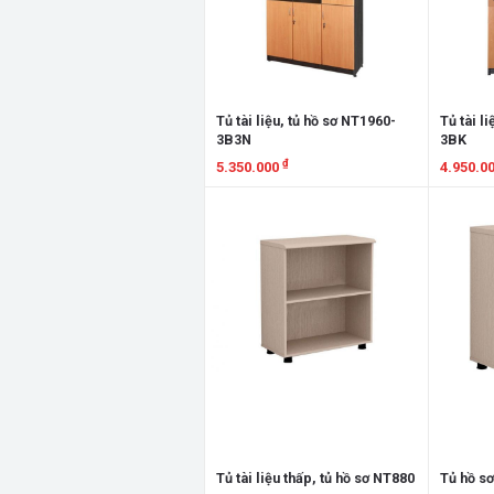
Tủ tài liệu, tủ hồ sơ NT1960-
Tủ tài l
3B3N
3BK
₫
5.350.000
4.950.0
Xem chi tiết
Xem chi
Tủ tài liệu thấp, tủ hồ sơ NT880
Tủ hồ sơ