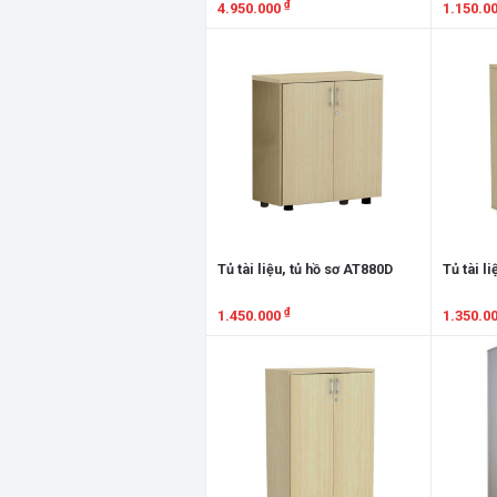
₫
4.950.000
1.150.0
Xem chi tiết
Xem chi
Tủ tài liệu, tủ hồ sơ AT880D
Tủ tài l
₫
1.450.000
1.350.0
Xem chi tiết
Xem chi