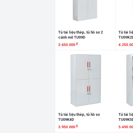
Tủ tài liệu thép, tủ hồ sơ 2
Tủ tài li
cánh mở TU09D
TU09K2
₫
3.650.000
4.250.0
Xem chi tiết
Xem chi
Tủ tài liệu thép, tủ hồ sơ
Tủ tài li
TU09K4D
TU09K5
₫
3.950.000
5.490.0