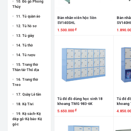
10. Đồ gỗ Phong
Thủy
11. Tủ quần áo
Bàn nhân viên hộc liền
Bàn nhân
SV140SHL
SV140H
12. Tủ hồ sơ
₫
1.500.000
1.890.0
13. Tủ giày
Xem chi tiết
Xem chi
14. Tủ thờ
14. Tủ rượu
15. Trang thờ
Thần tài-Thổ địa
16. Trang thờ
Treo
17. Quầy Lễ tân
Tủ để đồ dùng học sinh 18
Tủ để đồ
khoang TMG 983-6K
khoang 
18. Kệ Tivi
₫
5.650.000
4.850.0
19. Kệ sách-Kệ
dép gỗ-Kệ báo-Kệ
Xem chi tiết
Xem chi
góc