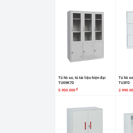
Xem chi tiết
Xem chi
Tủ hồ sơ, tủ tài liệu hiện đại
Tủ hồ sơ,
TU09K7D
TU3FD
₫
5.950.000
2.990.0
Xem chi tiết
Xem chi