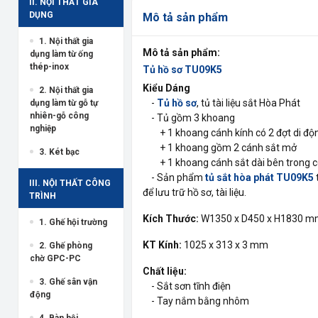
II. NỘI THẤT GIA
DỤNG
Mô tả sản phẩm
1. Nội thất gia
Mô tả sản phẩm:
dụng làm từ ống
thép-inox
Tủ hồ sơ TU09K5
Kiểu Dáng
2. Nội thất gia
-
Tủ hồ sơ
, tủ tài liệu sắt Hòa Phát
dụng làm từ gỗ tự
nhiên-gỗ công
- Tủ gồm 3 khoang
nghiệp
+ 1 khoang cánh kính có 2 đợt di độ
+ 1 khoang gồm 2 cánh sắt mở
3. Két bạc
+ 1 khoang cánh sắt dài bên trong có 
- Sản phẩm
tủ sắt hòa phát TU09K5
III. NỘI THẤT CÔNG
để lưu trữ hồ sơ, tài liệu.
TRÌNH
Kích Thước:
W1350 x D450 x H1830 
1. Ghế hội trường
KT Kính:
1025 x 313 x 3 mm
2. Ghế phòng
chờ GPC-PC
Chất liệu:
3. Ghế sân vận
- Sắt sơn tĩnh điện
động
- Tay nắm bằng nhôm
4. Bàn hội