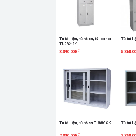
Tủ tài liệu, tủ hồ sơ, tủ locker
Tủ tài l
TU982-2K
₫
3.390.000
5.360.0
Xem chi tiết
Xem chi
Tủ tài liệu, tủ hồ sơ TU88GCK
Tủ tài l
₫
2.380.000
2.350.0