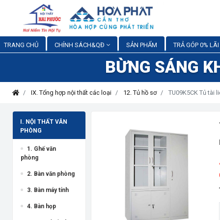
TRANG CHỦ
CHÍNH SÁCH&QĐ
SẢN PHẨM
TRẢ GÓP 0% LÃI
BỪNG SÁNG K
IX. Tổng hợp nội thất các loại
12. Tủ hồ sơ
TU09K5CK Tủ tài l
I. NỘI THẤT VĂN
PHÒNG
1. Ghế văn
phòng
2. Bàn văn phòng
3. Bàn máy tính
4. Bàn họp