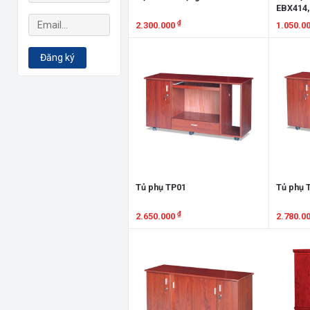
EBX414,
EBX418
₫
2.300.000
1.050.0
Xem chi tiết
Xem chi
Đăng ký
Tủ phụ TP01
Tủ phụ 
₫
2.650.000
2.780.0
Xem chi tiết
Xem chi