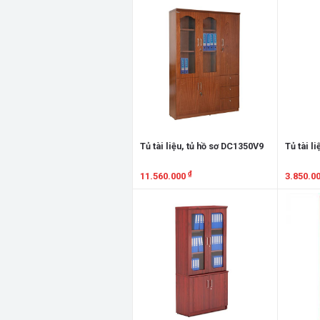
Xem chi tiết
Xem chi
Tủ tài liệu, tủ hồ sơ DC1350V9
Tủ tài l
₫
11.560.000
3.850.0
Xem chi tiết
Xem chi