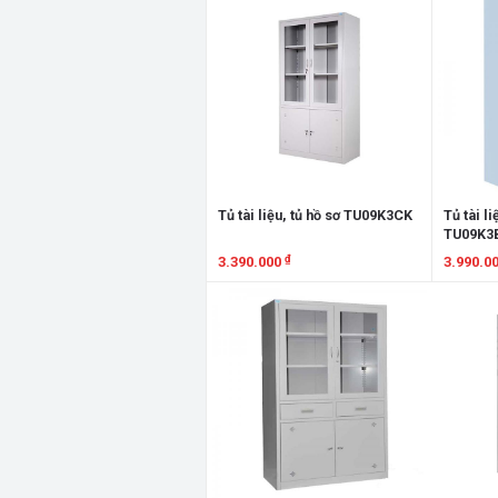
Tủ tài liệu, tủ hồ sơ TU09K3CK
Tủ tài li
TU09K3
₫
3.390.000
3.990.0
Xem chi tiết
Xem chi