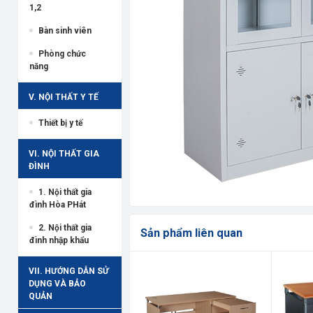
1,2
Bàn sinh viên
Phòng chức
năng
V. NỘI THẤT Y TẾ
Thiết bị y tế
VI. NỘI THẤT GIA
ĐÌNH
1. Nội thất gia
đình Hòa PHát
2. Nội thất gia
Sản phẩm liên quan
đình nhập khẩu
VII. HƯỚNG DẪN SỬ
DỤNG VÀ BẢO
QUẢN