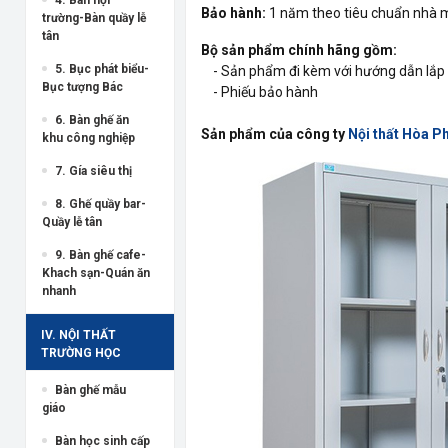
Bảo hành:
1 năm theo tiêu chuẩn nhà 
trường-Bàn quầy lễ
tân
Bộ sản phẩm chính hãng gồm:
5. Bục phát biểu-
- Sản phẩm đi kèm với hướng dẫn lắp 
Bục tượng Bác
- Phiếu bảo hành
6. Bàn ghế ăn
Sản phẩm của công ty
Nội thất Hòa P
khu công nghiệp
7. Gía siêu thị
8. Ghế quầy bar-
Quầy lễ tân
9. Bàn ghế cafe-
Khach sạn-Quán ăn
nhanh
IV. NỘI THẤT
TRƯỜNG HỌC
Bàn ghế mẫu
giáo
Bàn học sinh cấp